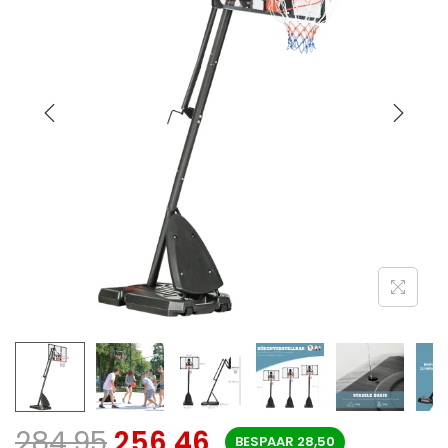
284,95
256,46
BESPAAR
28,50