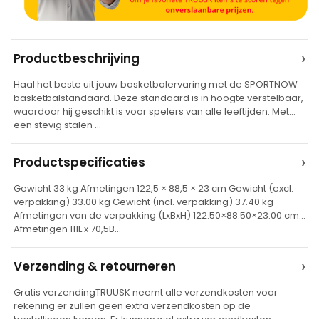
A
›
Productbeschrijving
l
Haal het beste uit jouw basketbalervaring met de SPORTNOW
t
basketbalstandaard. Deze standaard is in hoogte verstelbaar,
e
waardoor hij geschikt is voor spelers van alle leeftijden. Met
een stevig stalen …
r
n
›
Productspecificaties
a
t
Gewicht 33 kg Afmetingen 122,5 × 88,5 × 23 cm Gewicht (excl.
verpakking) 33.00 kg Gewicht (incl. verpakking) 37.40 kg
i
Afmetingen van de verpakking (LxBxH) 122.50×88.50×23.00 cm
v
Afmetingen 111L x 70,5B…
e
›
Verzending & retourneren
:
Gratis verzendingTRUUSK neemt alle verzendkosten voor
rekening er zullen geen extra verzendkosten op de