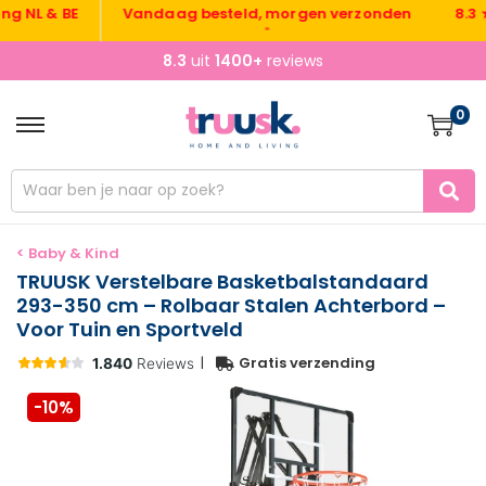
L & BE
Vandaag besteld, morgen verzonden
8.3 ★ ui
•
8.3
uit
1400+
reviews
0
< Baby & Kind
TRUUSK Verstelbare Basketbalstandaard
293-350 cm – Rolbaar Stalen Achterbord –
Voor Tuin en Sportveld
|
Gratis verzending
-10%