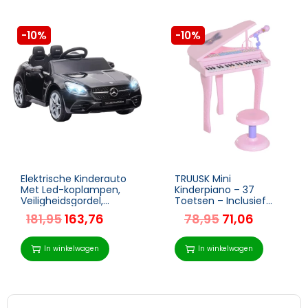
-10%
-10%
Elektrische Kinderauto
TRUUSK Mini
Met Led-koplampen,
Kinderpiano – 37
Veiligheidsgordel,
Toetsen – Inclusief
Claxon, Muziek, 3-5
Krukje – Roze –
181,95
163,76
78,95
71,06
Km/u, Zwart, 107 X 62,5
Muziekinstrument met
X 44 Cm 1
MP3 en USB – Leuk voor
Kinderen
In winkelwagen
In winkelwagen