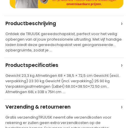
A
›
Productbeschrijving
l
Ontdek de TRUUSK gereedschapskist, perfect voor het veilig
t
opbergen van al jouw professionele uitrusting. Met vijf handige
e
laden biedt deze gereedschapskist veel georganiseerde
opbergruimte, zodat je …
r
n
›
Productspecificaties
a
t
Gewicht 23,3 kg Afmetingen 68 × 38,5 × 72,5 cm Gewicht (excl.
verpakking) 23.30 kg Gewicht (incl. verpakking) 25.90 kg
i
Verpakkingsafmetingen (LxBxH) 68.00×38.50×72.50 cm
v
Afmetingen 68L x 33B x 75H cm …
e
›
Verzending & retourneren
:
Gratis verzendingTRUUSK neemt alle verzendkosten voor
rekening er zullen geen extra verzendkosten op de