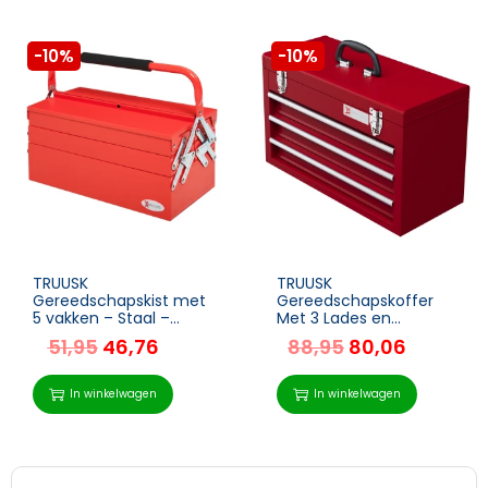
-10%
-10%
TRUUSK
TRUUSK
Gereedschapskist met
Gereedschapskoffer
5 vakken – Staal –
Met 3 Lades en
Rood – 45 x 22,5 x 34,5
Bovenste Opbergvak –
51,95
46,76
88,95
80,06
cm – Handig en
Robuust Staal – Handig
Duurzaam –
Handvat en Slot – Rood
Organiseer je
– 51x22x32cm
In winkelwagen
In winkelwagen
gereedschap in