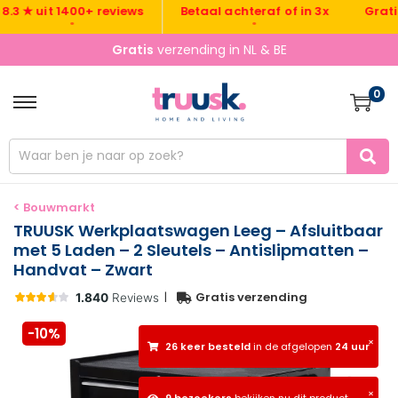
Gratis ver
★ uit 1400+ reviews
Betaal achteraf of in 3x
•
•
Gratis
verzending in NL & BE
0
< Bouwmarkt
TRUUSK Werkplaatswagen Leeg – Afsluitbaar
met 5 Laden – 2 Sleutels – Antislipmatten –
Handvat – Zwart
|
Gratis verzending
-10%
×
26 keer besteld
in de afgelopen
24 uur
×
9 bezoekers
bekijken nu dit product