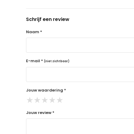
14 dagen retourtermijn
Gratis retourneren voor Nederland & België
Schrijf een review
Binnen 14 dagen een terugbetaling na ontva
De terugbetaling wordt gedaan via de beta
Naam *
Lees hier meer..
E-mail *
(niet zichtbaar)
Jouw waardering *
★
★
★
★
★
Jouw review *