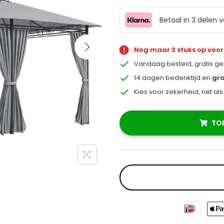
Betaal in 3 delen 
Nog maar 3 stuks op voo
Vandaag besteld, gratis g
14 dagen bedenktijd en
gra
Kies voor zekerheid, net al
TO