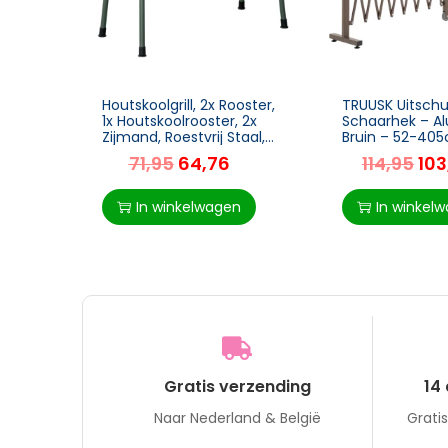
Houtskoolgrill, 2x Rooster,
TRUUSK Uitschu
1x Houtskoolrooster, 2x
Schaarhek – A
Zijmand, Roestvrij Staal,
Bruin – 52-40
Donkergroen, 77 X 30 X
H103,5cm – Voo
71,95
64,76
114,95
103
70 Cm
In winkelwagen
In winkel
Gratis verzending
14
Naar Nederland & België
Grati