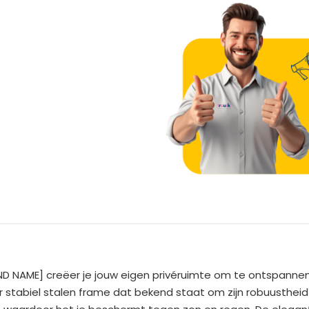
A
l
t
e
AND NAME] creëer je jouw eigen privéruimte om te ontspannen 
r
 stabiel stalen frame dat bekend staat om zijn robuusthe
n