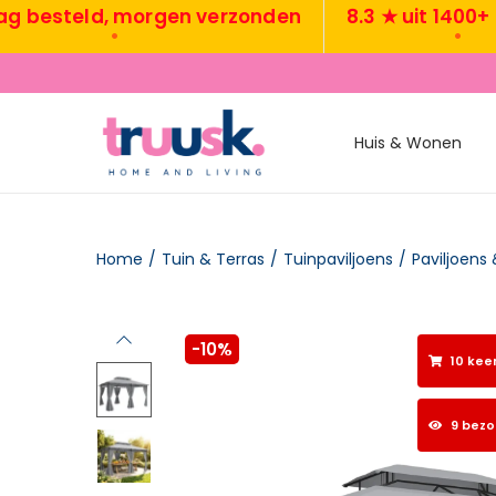
steld, morgen verzonden
8.3 ★ uit 1400+ revi
•
•
Huis & Wonen
Home
/
Tuin & Terras
/
Tuinpaviljoens
/
Paviljoens
-10%
10 kee
9 bez