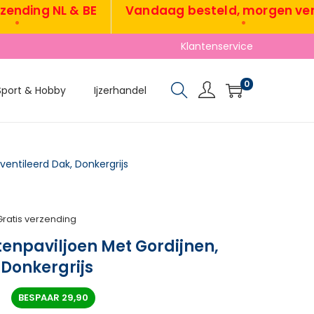
ing NL & BE
Vandaag besteld, morgen verzon
•
Klantenservice
0
Sport & Hobby
Ijzerhandel
ventileerd Dak, Donkergrijs
Gratis verzending
tenpaviljoen Met Gordijnen,
 Donkergrijs
6
BESPAAR
29,90