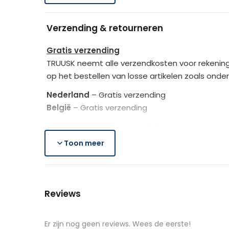
1 x Montagehandleiding
Verpakkingsafmetingen (LxBxH)
12 x Haringen
Verzending & retourneren
Afmetingen
Creëer jouw ideale schaduwplek in de tuin 
Gratis verzending
TRUUSK neemt alle verzendkosten voor rekening
Verpakking
op het bestellen van losse artikelen zoals onde
Nederland
– Gratis verzending
Kleur
België
– Gratis verzending
De bezorgtijd is ongeveer 2-3 werkdagen.
Materiaal
Toon meer
Lees hier meer..
Gratis retourneren
Is het aangeschafte product toch niet naar we
Reviews
Je heb na de retourmelding nogmaals 14 dagen o
de producten controleert TRUUSK het product zo
aangeschafte product terug naar de koper.
Er zijn nog geen reviews. Wees de eerste!