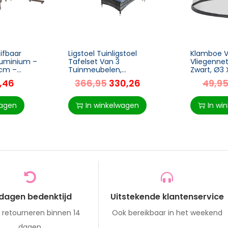
ifbaar
Ligstoel Tuinligstoel
Klamboe V
luminium –
Tafelset Van 3
Vliegenne
5cm –
Tuinmeubelen,
Zwart, Ø3 
r Tuin
Polyrattan + Metaalgrijs
,46
366,95
330,26
49,9
wagen
In winkelwagen
In wi
 dagen bedenktijd
Uitstekende klantenservice
s retourneren binnen 14
Ook bereikbaar in het weekend
dagen