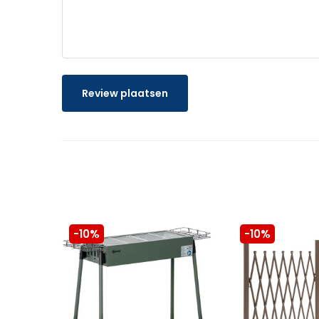
Review plaatsen
-10%
-10%