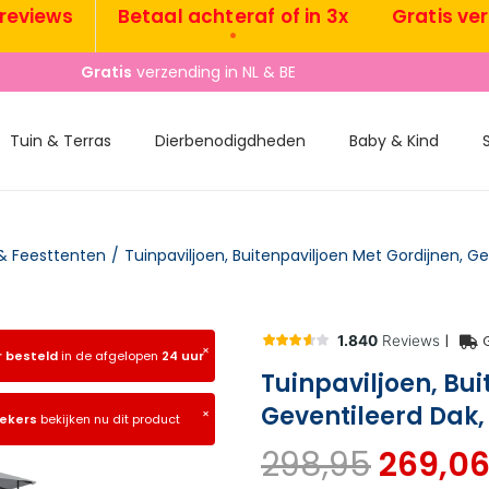
ews
Betaal achteraf of in 3x
Gratis verzend
•
•
Gratis
verzending in NL & BE
Tuin & Terras
Dierbenodigdheden
Baby & Kind
 & Feesttenten
/
Tuinpaviljoen, Buitenpaviljoen Met Gordijnen, Ge
|
×
r besteld
in de afgelopen
24 uur
Tuinpaviljoen, Bui
Geventileerd Dak,
×
oekers
bekijken nu dit product
298,95
269,0