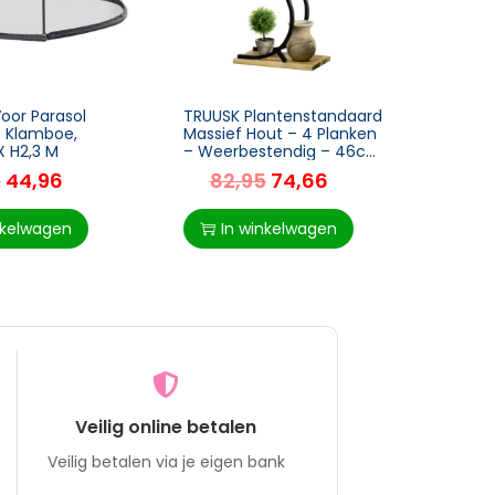
oor Parasol
TRUUSK Plantenstandaard
TRUUS
t Klamboe,
Massief Hout – 4 Planken
Stoel
X H2,3 M
– Weerbestendig – 46cm
– Alu
x 25cm x 91cm – Zwart +
x 97 
5
44,96
82,95
74,66
33
Naturel
Kaki/
nkelwagen
In winkelwagen
I
Veilig online betalen
Veilig betalen via je eigen bank