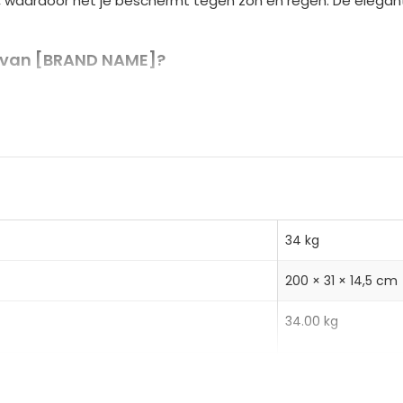
 waardoor het je beschermt tegen zon en regen. De elegante
a
t
i
n van [BRAND NAME]?
v
duwplek in de tuin
e
rafstotend polyester voor optimale bescherming
:
op te zetten
34 kg
200 × 31 × 14,5 cm
34.00 kg
38.00 kg
n