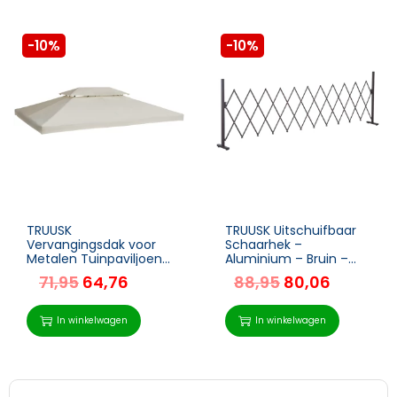
-10%
-10%
TRUUSK
TRUUSK Uitschuifbaar
Vervangingsdak voor
Schaarhek –
Metalen Tuinpaviljoen
Aluminium – Bruin –
– Polyester – 4x3m –
35-300cm – Voor Tuin
71,95
64,76
88,95
80,06
Creme Wit – Met
– H103,5cm
Lekkage Opening –
Partytent Tuintent
In winkelwagen
In winkelwagen