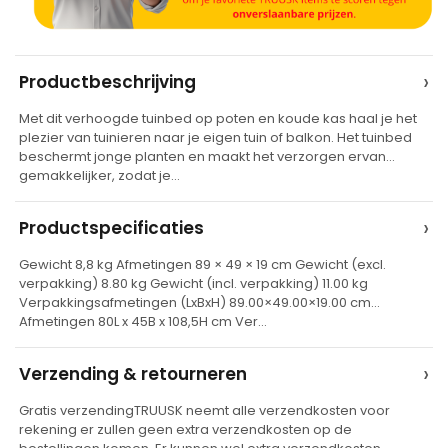
A
›
Productbeschrijving
l
Met dit verhoogde tuinbed op poten en koude kas haal je het
t
plezier van tuinieren naar je eigen tuin of balkon. Het tuinbed
e
beschermt jonge planten en maakt het verzorgen ervan
gemakkelijker, zodat je…
r
n
›
Productspecificaties
a
t
Gewicht 8,8 kg Afmetingen 89 × 49 × 19 cm Gewicht (excl.
verpakking) 8.80 kg Gewicht (incl. verpakking) 11.00 kg
i
Verpakkingsafmetingen (LxBxH) 89.00×49.00×19.00 cm
v
Afmetingen 80L x 45B x 108,5H cm Ver…
e
›
Verzending & retourneren
:
Gratis verzendingTRUUSK neemt alle verzendkosten voor
rekening er zullen geen extra verzendkosten op de