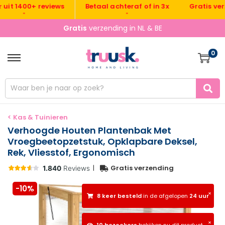
Gratis verzend
 1400+ reviews
Betaal achteraf of in 3x
•
•
•
Gratis
verzending in NL & BE
0
< Kas & Tuinieren
Verhoogde Houten Plantenbak Met
Vroegbeetopzetstuk, Opklapbare Deksel,
Rek, Vliesstof, Ergonomisch
|
Gratis verzending
-10%
×
8 keer besteld
in de afgelopen
24 uur
×
10 bezoekers
bekijken nu dit product