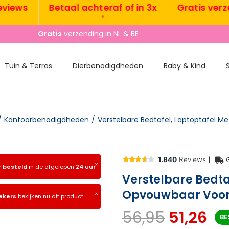
ws
Betaal achteraf of in 3x
Gratis verzendin
•
•
Gratis
verzending in NL & BE
Tuin & Terras
Dierbenodigdheden
Baby & Kind
/
Kantoorbenodigdheden
/
Verstelbare Bedtafel, Laptoptafel M
|
×
r besteld
in de afgelopen
24 uur
Verstelbare Bedta
Opvouwbaar Voor 
×
ekers
bekijken nu dit product
56,95
51,26
BE