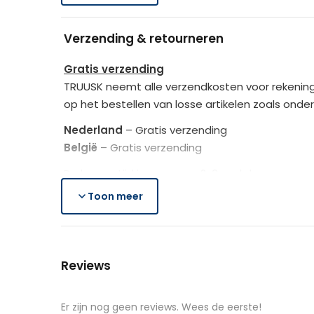
Maximale aanbevolen belasting: 12 kg (totaal),
Verpakkingsafmetingen (LxBxH)
Leveringsomvang:
Verzending & retourneren
Afmetingen
Gratis verzending
1 x Laptoptafel
TRUUSK neemt alle verzendkosten voor rekening
1 x Montagehandleiding
Verpakking
op het bestellen van losse artikelen zoals onde
Nederland
– Gratis verzending
Kleur
België
– Gratis verzending
De bezorgtijd is ongeveer 2-3 werkdagen.
Materiaal
Toon meer
Lees hier meer..
Gratis retourneren
Is het aangeschafte product toch niet naar we
Reviews
Je heb na de retourmelding nogmaals 14 dagen o
de producten controleert TRUUSK het product zo
aangeschafte product terug naar de koper.
Er zijn nog geen reviews. Wees de eerste!