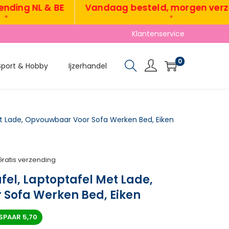
g NL & BE
Vandaag besteld, morgen verzond
•
Klantenservice
0
Sport & Hobby
Ijzerhandel
et Lade, Opvouwbaar Voor Sofa Werken Bed, Eiken
Gratis verzending
fel, Laptoptafel Met Lade,
Sofa Werken Bed, Eiken
SPAAR
5,70