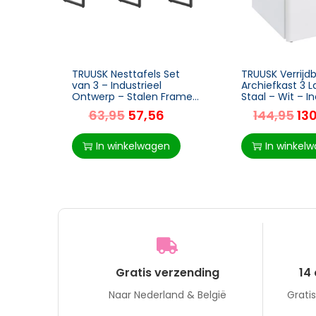
TRUUSK Nesttafels Set
TRUUSK Verrijd
van 3 – Industrieel
Archiefkast 3 
Ontwerp – Stalen Frame
Staal – Wit – In
– Bruin/Zwart – 45 x 30 x
Wielen – 39 x 
63,95
57,56
144,95
13
60 cm
– Voor Kantoor
Thuisgebruik
In winkelwagen
In winkel
Gratis verzending
14
Naar Nederland & België
Grati