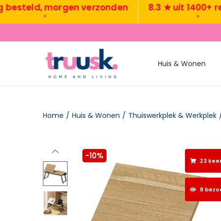
teld, morgen verzonden
8.3 ★ uit 1400+ revie
•
•
Huis & Wonen
Home
/
Huis & Wonen
/
Thuiswerkplek & Werkplek
-10%
23 kee
8 bezo