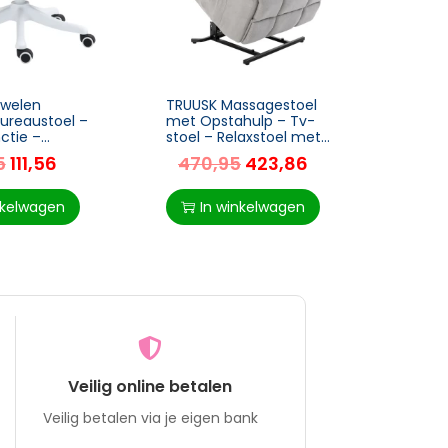
uwelen
TRUUSK Massagestoel
TRUUS
ureaustoel –
met Opstahulp – Tv-
Droog
nctie –
stoel – Relaxstoel met
– Opk
n 55cm x
Warmtefunctie –
– Rui
5
111,56
470,95
423,86
4
6cm – Groen
Verstelbare Hoek – USB-
Voor 
afstandsbediening – Kort
Grijs
nkelwagen
In winkelwagen
I
Veilig online betalen
Veilig betalen via je eigen bank