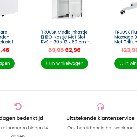
bare
TRUUSK Medicijnkastje
TRUUSK Fl
Laden –
EHBO-kastje Met Slot –
Massage B
clusief
RVS – 30 x 12 x 60 cm –
Met Trilfu
48 x 59 cm
Veilig en Stijlvol opbergen
Afmetinge
0,46
69,95
62,96
123,9
 en
van EHBO-
65cm x 8
benodigdheden
wagen
In winkelwagen
In wi
 dagen bedenktijd
Uitstekende klantenservice
s retourneren binnen 14
Ook bereikbaar in het weekend
dagen