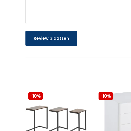
Review plaatsen
-10%
-10%