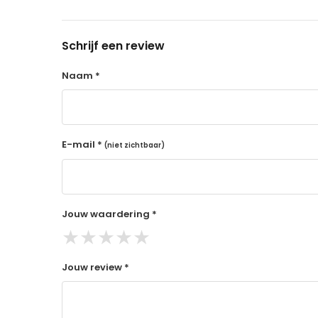
14 dagen retourtermijn
Gratis retourneren voor Nederland & België
Schrijf een review
Binnen 14 dagen een terugbetaling na ontva
De terugbetaling wordt gedaan via de beta
Naam *
Lees hier meer..
E-mail *
(niet zichtbaar)
Jouw waardering *
★
★
★
★
★
Jouw review *