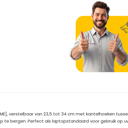
A
l
t
e
E], verstelbaar van 23,5 tot 34 cm met kantelhoeken tussen 
r
te bergen. Perfect als laptopstandaard voor gebruik op u
n