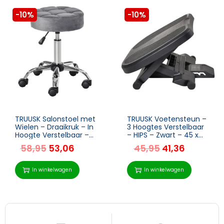
-10%
-10%
TRUUSK Salonstoel met
TRUUSK Voetensteun –
Wielen – Draaikruk – In
3 Hoogtes Verstelbaar
Hoogte Verstelbaar –
– HIPS – Zwart – 45 x
Fluwelen Aanraking –
34 x (10-16.5) cm
58,95
53,06
45,95
41,36
Schuim – Chroom
Onderstel – Grijs 35 x
35
In winkelwagen
In winkelwagen