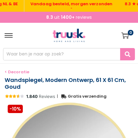
& BE
Vandaag besteld, morgen verzonden
8.3 ★ uit 
•
8.3
uit
1400+
reviews
0
< Decoratie
Wandspiegel, Modern Ontwerp, 61 X 61 Cm,
Goud
|
Gratis verzending
-10%