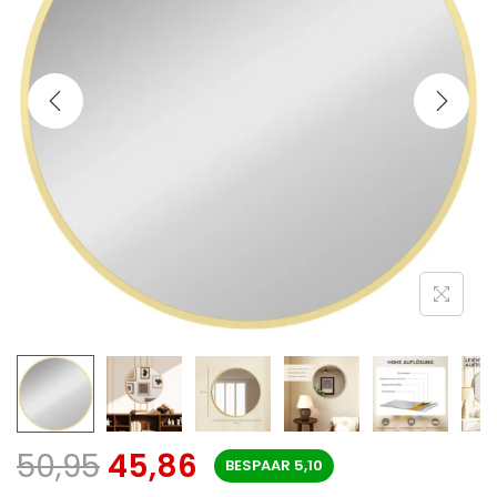
50,95
45,86
BESPAAR
5,10