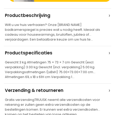
A
›
Productbeschrijving
l
Wilt u uw huis verfraaien? Onze [BRAND NAME]
t
badkamerspiegel is precies wat u nodig heeft. Ideaal als
e
cadeau voor housewarmings, bruiloften, jubilea of
verjaardagen. Een betaalbare keuze om uw huis te…
r
n
›
Productspecificaties
a
t
Gewicht 3 kg Afmetingen 75 × 73 × 7 cm Gewicht (excl.
verpakking) 3.00 kg Gewicht (incl. verpakking) 5.00 kg
i
Verpakkingsafmetingen (LxBxH) 75.00×73.00×7.00 cm
v
Afmetingen 61L x 1B x 61H cm Verpakking 1…
e
›
Verzending & retourneren
:
Gratis verzendingTRUUSK neemt alle verzendkosten voor
rekening er zullen geen extra verzendkosten op de
bestellingen komen. Er kunnen wel extra verzendkosten
komen op het bestellen van losse artikelen…