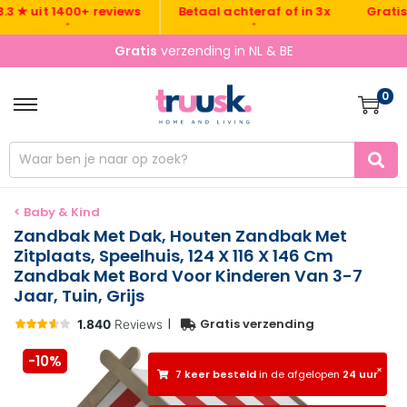
Gratis verz
 uit 1400+ reviews
Betaal achteraf of in 3x
•
•
Gratis
verzending in NL & BE
0
< Baby & Kind
Zandbak Met Dak, Houten Zandbak Met
Zitplaats, Speelhuis, 124 X 116 X 146 Cm
Zandbak Met Bord Voor Kinderen Van 3-7
Jaar, Tuin, Grijs
|
Gratis verzending
-10%
×
7 keer besteld
in de afgelopen
24 uur