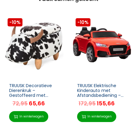
-10%
-10%
TRUUSK Decoratieve
TRUUSK Elektrische
Dierenkruk –
Kinderauto met
Gestoffeerd met
Afstandsbediening –
Opbergruimte – Piggy
MP3-speler – Geschikt
72,95
65,66
172,95
155,66
Voetenbank – Zwart en
voor 3-6 jaar – Rood –
Wit – 62 x 35 x 36 cm
102 x 60 x 44 cm
In winkelwagen
In winkelwagen