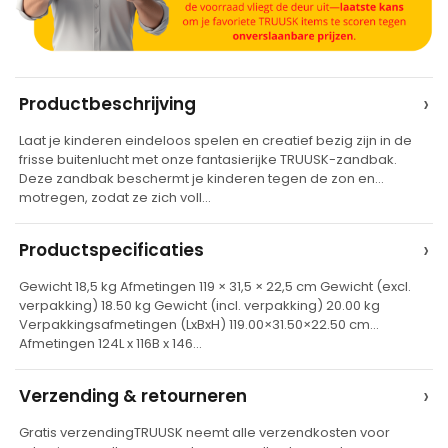
A
›
Productbeschrijving
l
Laat je kinderen eindeloos spelen en creatief bezig zijn in de
t
frisse buitenlucht met onze fantasierijke TRUUSK-zandbak.
e
Deze zandbak beschermt je kinderen tegen de zon en
motregen, zodat ze zich voll…
r
n
›
Productspecificaties
a
t
Gewicht 18,5 kg Afmetingen 119 × 31,5 × 22,5 cm Gewicht (excl.
verpakking) 18.50 kg Gewicht (incl. verpakking) 20.00 kg
i
Verpakkingsafmetingen (LxBxH) 119.00×31.50×22.50 cm
v
Afmetingen 124L x 116B x 146…
e
›
Verzending & retourneren
:
Gratis verzendingTRUUSK neemt alle verzendkosten voor