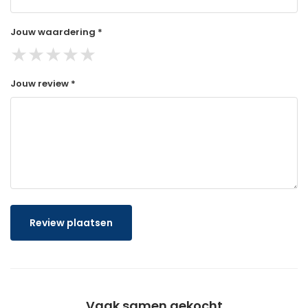
Jouw waardering *
★
★
★
★
★
Jouw review *
Review plaatsen
Vaak samen gekocht