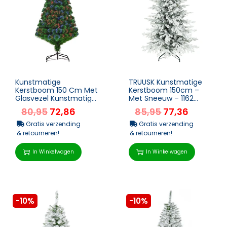
Kunstmatige
TRUUSK Kunstmatige
Kerstboom 150 Cm Met
Kerstboom 150cm –
Glasvezel Kunstmatige
Met Sneeuw – 1162
Spar Met LED
Takken – Inklapbare
80,95
72,86
85,95
77,36
Verlichting, 180 Punten
Metalen...
Kerstboo...
Gratis verzending
Gratis verzending
& retourneren!
& retourneren!
In Winkelwagen
In Winkelwagen
-10%
-10%