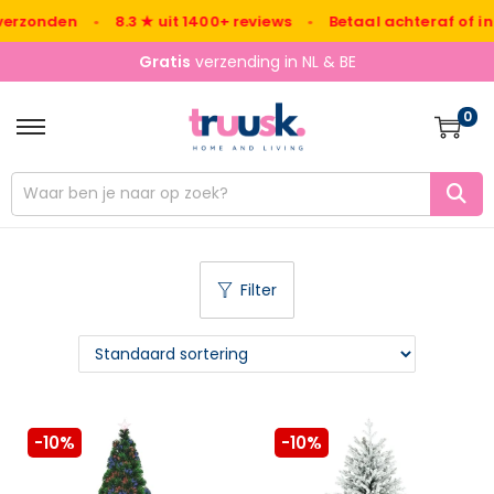
erzonden
•
8.3 ★ uit 1400+ reviews
•
Betaal achteraf of in 3
Gratis
verzending in NL & BE
0
Filter
-10%
-10%