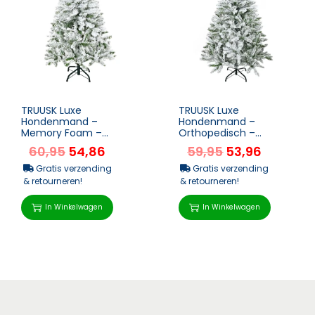
TRUUSK Luxe
TRUUSK Luxe
Hondenmand –
Hondenmand –
Memory Foam –
Orthopedisch –
Orthopedisch –
Memory Foam –
60,95
54,86
59,95
53,96
Verwijderbare Hoes –
Wasbaar –
W...
Comfortabele...
Gratis verzending
Gratis verzending
& retourneren!
& retourneren!
In Winkelwagen
In Winkelwagen