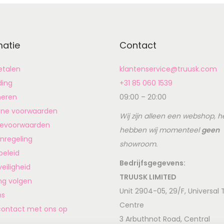
matie
Contact
betalen
klantenservice@truusk.com
ding
+31 85 060 1539
neren
09:00 – 20:00
ne voorwaarden
Wij zijn alleen een webshop, h
ievoorwaarden
hebben wij momenteel
geen
nregeling
showroom.
beleid
Bedrijfsgegevens:
veiligheid
TRUUSK LIMITED
ing volgen
Unit 2904-05, 29/F, Universal
ns
Centre
ontact met ons op
3 Arbuthnot Road, Central