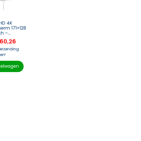
 HD 4K
erm 171×128
ch –
cherm voor
60,26
verzending
en!
kelwagen