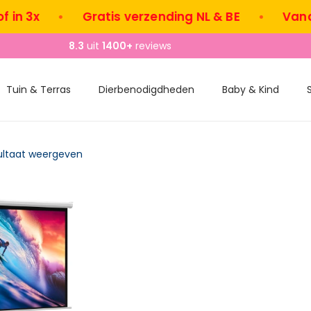
in 3x
•
Gratis verzending NL & BE
•
Vanda
8.3
uit
1400+
reviews
Tuin & Terras
Dierbenodigdheden
Baby & Kind
ultaat weergeven