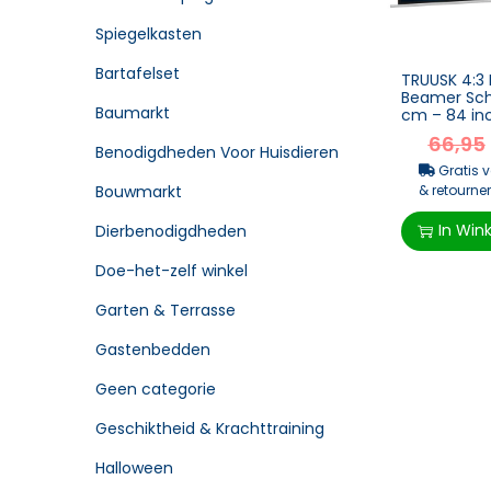
Spiegelkasten
Bartafelset
TRUUSK 4:3
Beamer Sch
Baumarkt
cm – 84 in
Projecties
66,95
Home Cin...
Benodigdheden Voor Huisdieren
Gratis 
& retourner
Bouwmarkt
In Win
Dierbenodigdheden
Doe-het-zelf winkel
Garten & Terrasse
Gastenbedden
Geen categorie
Geschiktheid & Krachttraining
Halloween