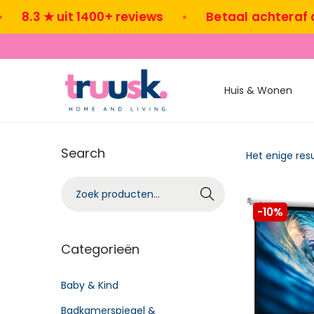
8.3 ★ uit 1400+ reviews
•
Betaal achteraf of 
Huis & Wonen
Search
Het enige res
Zoeke
n
-10%
Categorieën
Baby & Kind
Badkamerspiegel &