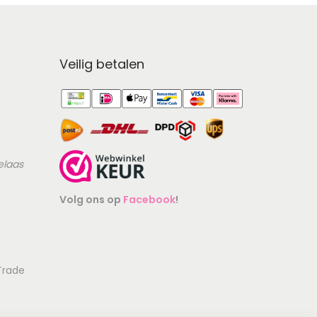
Veilig betalen
elaas
Volg ons op
Facebook
!
Identiteit
Contactgegevens zijn geverifieerd.
 Trade
Goedgekeurd op wetgeving
Juridisch gecontroleerd.