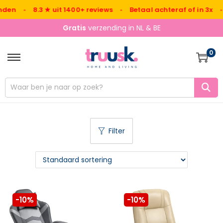
den
•
8.3 ★ uit 1400+ reviews
•
Betaal achteraf of in 3x
•
Gratis
verzending in NL & BE
0
Filter
-10%
-10%