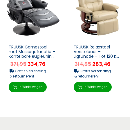
TRUUSK Gamestoel
TRUUSK Relaxstoel
met Massagefunctie –
Verstelbaar –
Kantelbare Rugleuning
Ligfunctie – Tot 120 Kg
– Voetsteunen –
– Kunstleer – 78 x 8...
371,95
334,76
314,95
283,46
Stalen...
Gratis verzending
Gratis verzending
& retourneren!
& retourneren!
In Winkelwagen
In Winkelwagen