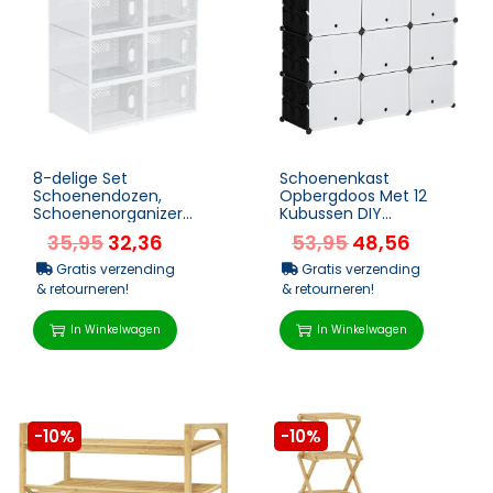
8-delige Set
Schoenenkast
Schoenendozen,
Opbergdoos Met 12
Schoenenorganizer
Kubussen DIY
Met Magnetische
Stekkerrek Met Deuren
35,95
32,36
53,95
48,56
Deuren, Schoenendoos
Kunststof Staal
Met Deksel, Schoe...
Zwart+Wit 125 X 32...
Gratis verzending
Gratis verzending
& retourneren!
& retourneren!
In Winkelwagen
In Winkelwagen
-10%
-10%