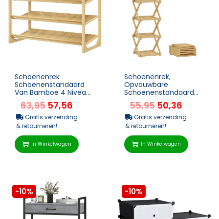
Schoenenrek
Schoenenrek,
Schoenenstandaard
Opvouwbare
Van Bamboe 4 Niveaus
Schoenenstandaard
Voor Maximaal 12 Paar
Met 6 Niveaus Van
63,95
57,56
55,95
50,36
Schoenen Met
Bamboe, Voor Max. 9
Handvat Voor E...
Paar Schoenen, 30 X ...
Gratis verzending
Gratis verzending
& retourneren!
& retourneren!
In Winkelwagen
In Winkelwagen
-10%
-10%