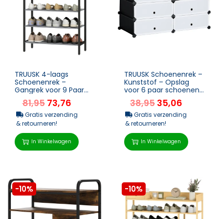
TRUUSK 4-laags
TRUUSK Schoenenrek –
Schoenenrek –
Kunststof – Opslag
Gangrek voor 9 Paar
voor 6 paar schoenen
Schoenen –
– DIY Steekrek –...
81,95
73,76
38,95
35,06
Spaanplaat – Metaal
&#...
Gratis verzending
Gratis verzending
& retourneren!
& retourneren!
In Winkelwagen
In Winkelwagen
-10%
-10%