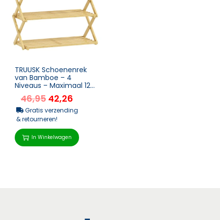
TRUUSK Schoenenrek
van Bamboe – 4
Niveaus – Maximaal 12
Paar Schoenen – Voor
46,95
42,26
Entre...
Gratis verzending
& retourneren!
In Winkelwagen