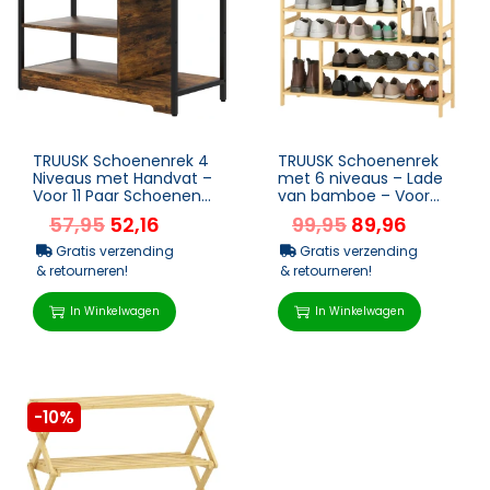
TRUUSK Schoenenrek 4
TRUUSK Schoenenrek
Niveaus met Handvat –
met 6 niveaus – Lade
Voor 11 Paar Schoenen
van bamboe – Voor
– Schoenenplank voor
max. 18 paar schoenen
57,95
52,16
99,95
89,96
En...
– ...
Gratis verzending
Gratis verzending
& retourneren!
& retourneren!
In Winkelwagen
In Winkelwagen
-10%