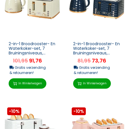
2-in-1 Broodrooster- En
2-in-1 Broodrooster- En
Waterkoker-set, 7
Waterkoker-set, 7
Bruiningsniveaus,
Bruiningsniveaus,
Ontdooi- En
Ontdooi- En
101,95
91,76
81,95
73,76
Opwarmfunctie, Beige
Opwarmfunctie, Blauw
Gratis verzending
Gratis verzending
& retourneren!
& retourneren!
In Winkelwagen
In Winkelwagen
-10%
-10%