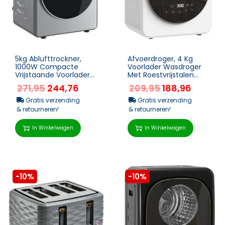
5kg Ablufttrockner,
Afvoerdroger, 4 Kg
1000W Compacte
Voorlader Wasdroger
Vrijstaande Voorlader
Met Roestvrijstalen
Wasdroger Met
Trommel, 800W
271,95
244,76
209,95
188,96
Roestvrijstalen
Compact Vrijstaand,
Trommel, Time...
Wit
Gratis verzending
Gratis verzending
& retourneren!
& retourneren!
In Winkelwagen
In Winkelwagen
-10%
-10%