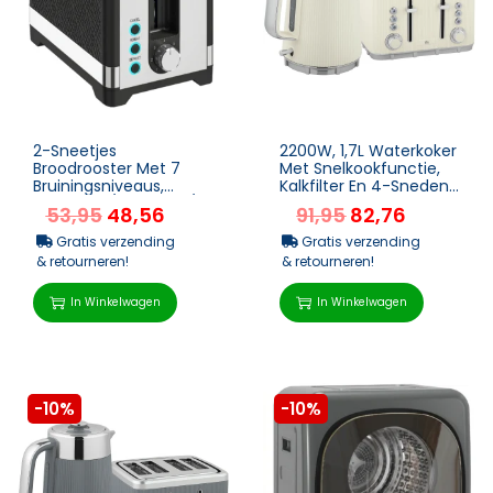
2-Sneetjes
2200W, 1,7L Waterkoker
Broodrooster Met 7
Met Snelkookfunctie,
Bruiningsniveaus,
Kalkfilter En 4-Sneden
Opwarm-/Ontdooi-/A
Broodrooster Met 7
53,95
48,56
91,95
82,76
nnuleerfuncties,
Bruiningsnivea...
Verwarmingsrek, 9...
Gratis verzending
Gratis verzending
& retourneren!
& retourneren!
In Winkelwagen
In Winkelwagen
-10%
-10%