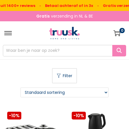
400+ reviews
•
Betaal achteraf of in 3x
•
Gratis verzending 
Gratis
verzending in NL & BE
0
Filter
-10%
-10%