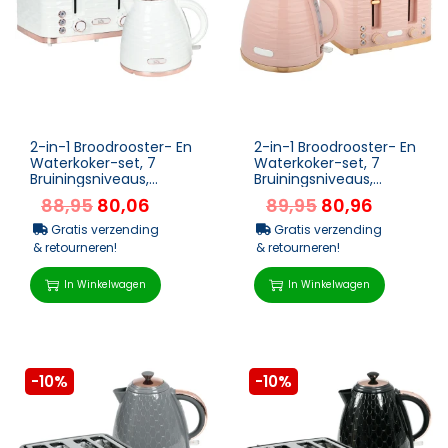
2-in-1 Broodrooster- En
2-in-1 Broodrooster- En
Waterkoker-set, 7
Waterkoker-set, 7
Bruiningsniveaus,
Bruiningsniveaus,
Ontdooi- En
Ontdooi- En
88,95
80,06
89,95
80,96
Opwarmfunctie,
Opwarmfunctie, Roze
Crèmewit
Gratis verzending
Gratis verzending
& retourneren!
& retourneren!
In Winkelwagen
In Winkelwagen
-10%
-10%