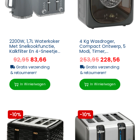
2200W, 1,7L Waterkoker
4 Kg Wasdroger,
Met Snelkookfunctie,
Compact Ontwerp, 5
Kalkfilter En 4-Sneetjes
Modi, Timer,
Broodrooster Met 7
Grijs+Zwart
92,95
83,66
253,95
228,56
Bruiningsniv...
Gratis verzending
Gratis verzending
& retourneren!
& retourneren!
In Winkelwagen
In Winkelwagen
-10%
-10%