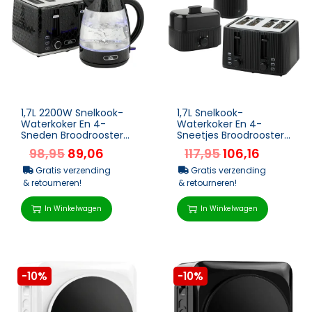
1,7L 2200W Snelkook-
1,7L Snelkook-
Waterkoker En 4-
Waterkoker En 4-
Sneden Broodrooster
Sneetjes Broodrooster
Set Met Kalkfilter, Zwart
Set, Eierkoker Voor 6
98,95
89,06
117,95
106,16
Eieren Met
Controlelampje ...
Gratis verzending
Gratis verzending
& retourneren!
& retourneren!
In Winkelwagen
In Winkelwagen
-10%
-10%