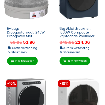
5-laags
5kg Ablufttrockner,
Droogautomaat, 245W
1000W Compacte
Droogoven Met
Vrijstaande Voorlader
Instelbare
Wasdroger Met
59,95
53,96
248,95
224,06
Temperatuurregeling,
Roestvrijstalen
Grijs
Trommel, Time...
Gratis verzending
Gratis verzending
& retourneren!
& retourneren!
In Winkelwagen
In Winkelwagen
-10%
-10%