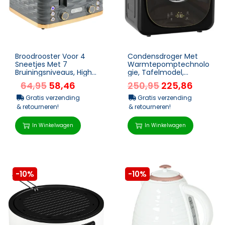
Broodrooster Voor 4
Condensdroger Met
Sneetjes Met 7
Warmtepomptechnolo
Bruiningsniveaus, High-
gie, Tafelmodel,
Lift,
Maandelijkse
64,95
58,46
250,95
225,86
Opwarm-/Ontdooi-/Af
Financiering
breekfunctie, Gri...
Gratis verzending
Gratis verzending
& retourneren!
& retourneren!
In Winkelwagen
In Winkelwagen
-10%
-10%