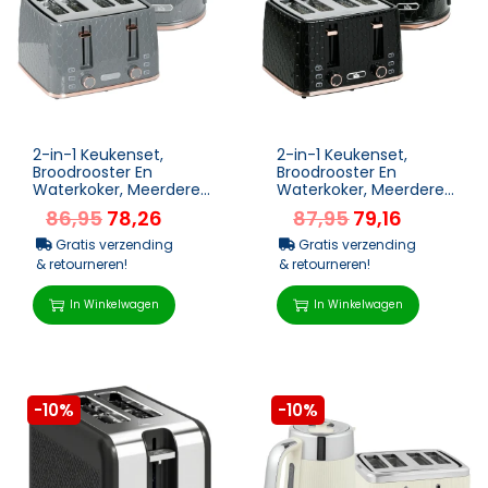
2-in-1 Keukenset,
2-in-1 Keukenset,
Broodrooster En
Broodrooster En
Waterkoker, Meerdere
Waterkoker, Meerdere
Opties, 1,7 L, 4
Opties, 1,7 L, 4 Toasts
86,95
78,26
87,95
79,16
Toastplakken Tegelijk,
Tegelijk, Kunststof, ...
Kunst...
Gratis verzending
Gratis verzending
& retourneren!
& retourneren!
In Winkelwagen
In Winkelwagen
-10%
-10%