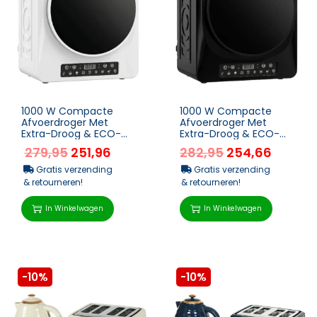
1000 W Compacte
1000 W Compacte
Afvoerdroger Met
Afvoerdroger Met
Extra-Droog & ECO-
Extra-Droog & ECO-
Modi, Timer- En
Modi, Timer- En
279,95
251,96
282,95
254,66
Temperatuurinstellinge
Temperatuurinstellinge
n, Wit
n, Zwar...
Gratis verzending
Gratis verzending
& retourneren!
& retourneren!
In Winkelwagen
In Winkelwagen
-10%
-10%