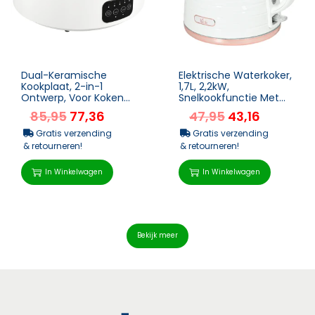
Dual-Keramische
Elektrische Waterkoker,
Kookplaat, 2-in-1
1,7L, 2,2kW,
Ontwerp, Voor Koken
Snelkookfunctie Met
En Grillen, 2000W, 4
Afneembaar Wasbaar
85,95
77,36
47,95
43,16
Warmteniveaus, LED-
Anti-Kalk Filter
displa...
Gratis verzending
Gratis verzending
& retourneren!
& retourneren!
In Winkelwagen
In Winkelwagen
Bekijk meer