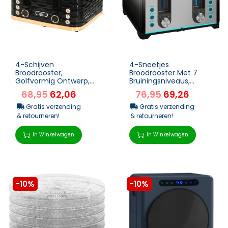
4-Schijven
4-Sneetjes
Broodrooster,
Broodrooster Met 7
Golfvormig Ontwerp,
Bruiningsniveaus,
Meerdere Functies,
Opwarm-, Ontdooi- En
68,95
62,06
76,95
69,26
Kruimellade, Zwart
Annuleerfunctie
Gratis verzending
Gratis verzending
& retourneren!
& retourneren!
In Winkelwagen
In Winkelwagen
-10%
-10%