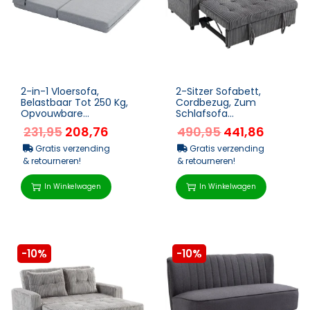
2-in-1 Vloersofa,
2-Sitzer Sofabett,
Belastbaar Tot 250 Kg,
Cordbezug, Zum
Opvouwbare
Schlafsofa
Slaapbank Met
Umwandelbar, 2 Kissen,
231,95
208,76
490,95
441,86
Linnenlook, Voor 2
Seitentaschen, 157 X
Personen, Slaap...
190 Cm, Dun...
Gratis verzending
Gratis verzending
& retourneren!
& retourneren!
In Winkelwagen
In Winkelwagen
-10%
-10%