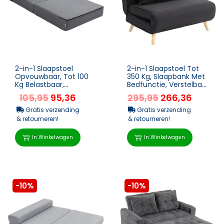
2-in-1 Slaapstoel
2-in-1 Slaapstoel Tot
Opvouwbaar, Tot 100
350 Kg, Slaapbank Met
Kg Belastbaar,
Bedfunctie, Verstelbare
Slaapbank,
Rugleuning,
105,95
95,36
295,95
266,36
Opvouwbare Stoel Met
Sierkussens, Linnenl...
Bedfunctie, Rel...
Gratis verzending
Gratis verzending
& retourneren!
& retourneren!
In Winkelwagen
In Winkelwagen
-10%
-10%