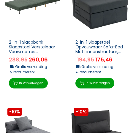
2-in-1 Slaapbank
2-in-1 Slaapstoel
Slaapstoel Verstelbaar
Opvouwbaar Sofa-Bed
Vouwmatras
Met Linnenstructuur,
Gastenbed In
Gevoerd Gastenbed
288,95
260,06
194,95
175,46
Corduroy-Optiek, Voor
Klapstoel, Donkergrijs
Slaapkamer, Wo...
Gratis verzending
Gratis verzending
& retourneren!
& retourneren!
In Winkelwagen
In Winkelwagen
-10%
-10%