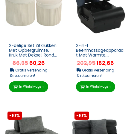
2-delige Set Zitkrukken
2-in-1
Met Opbergruimte,
Beenmassageapparaa
Kruk Met Deksel, Ronde
t Met Warmte,
Voetenbank Met
Luchtcompressie,
66,95
60,26
202,95
182,66
Fluwelen Look 36 X 3...
Timer, 3 Modi &
Intensiteiten, Blauw En
Gratis verzending
Gratis verzending
...
& retourneren!
& retourneren!
In Winkelwagen
In Winkelwagen
-10%
-10%