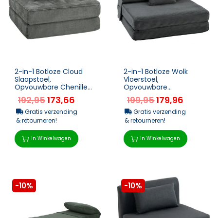
2-in-1 Botloze Cloud
2-in-1 Botloze Wolk
Slaapstoel,
Vloerstoel,
Opvouwbare Chenille
Opvouwbare
Vloerstoel Met Dik
Slaapfauteuil Met
192,95
173,66
199,95
179,96
Ondersteuningskussen,
Koord-Optiek &
Grijs
Lendenkussen, Donker...
Gratis verzending
Gratis verzending
& retourneren!
& retourneren!
In Winkelwagen
In Winkelwagen
-10%
-10%