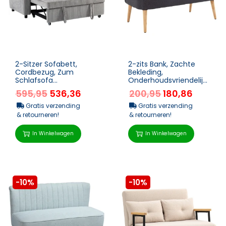
2-Sitzer Sofabett,
2-zits Bank, Zachte
Cordbezug, Zum
Bekleding,
Schlafsofa
Onderhoudsvriendelijke
Umwandelbar, 2 Kissen,
Hoes, Tot 220 Kg, 117 X
595,95
536,36
200,95
180,86
Seitentaschen, 157 X
56,5 X 77 Cm,
190 Cm, Hel...
Donkergr...
Gratis verzending
Gratis verzending
& retourneren!
& retourneren!
In Winkelwagen
In Winkelwagen
-10%
-10%