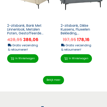
2-zitsbank, Bank Met
2-zitsbank, Dikke
Linnenlook, Metalen
Kussens, Fluwelen
Poten, Gestoffeerde
Bekleding,
Bank, Gestoffeerde
Gestoffeerde Bank,
428,95
386,06
197,95
178,16
Tweezitsbank Voor
Zwart
Wo...
Gratis verzending
Gratis verzending
& retourneren!
& retourneren!
In Winkelwagen
In Winkelwagen
Bekijk meer