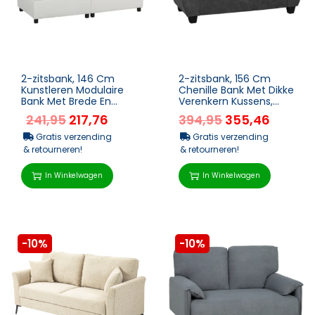
2-zitsbank, 146 Cm
2-zitsbank, 156 Cm
Kunstleren Modulaire
Chenille Bank Met Dikke
Bank Met Brede En
Verenkern Kussens,
Diepe Zitruimte, Dikke
Brede Gestoffeerde
241,95
217,76
394,95
355,46
Kussens, Eenvoudige...
Armleuningen, 300 K...
Gratis verzending
Gratis verzending
& retourneren!
& retourneren!
In Winkelwagen
In Winkelwagen
-10%
-10%