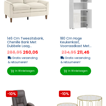
146 Cm Tweezitsbank,
180 Cm Hoge
Chenille Bank Met
Keukenkast,
Dubbele Laag
Voorraadkast Met
Bekleding,
Soft-Close-Deuren En
288,95
260,06
234,95
211,46
Verenkussens, Diepe
Verstelbare Planken,
Zit, Hoge Rugleun...
Hoogglans Wit
Gratis verzending
Gratis verzending
& retourneren!
& retourneren!
In Winkelwagen
In Winkelwagen
-10%
-10%