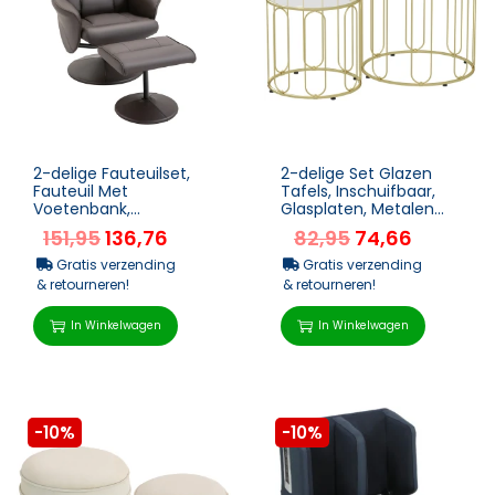
2-delige Fauteuilset,
2-delige Set Glazen
Fauteuil Met
Tafels, Inschuifbaar,
Voetenbank,
Glasplaten, Metalen
Relaxfauteuil Met
Frame, Goudkleurig
151,95
136,76
82,95
74,66
Voetenbank, In Hoogte
Verstelbaar, ...
Gratis verzending
Gratis verzending
& retourneren!
& retourneren!
In Winkelwagen
In Winkelwagen
-10%
-10%