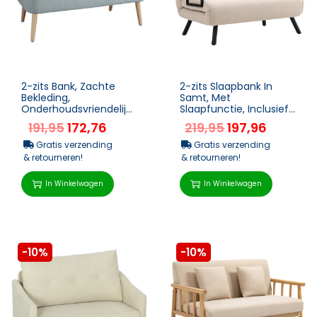
2-zits Bank, Zachte
2-zits Slaapbank In
Bekleding,
Samt, Met
Onderhoudsvriendelijke
Slaapfunctie, Inclusief
Hoes, Tot 220 Kg, 117 X
2 Kussens, Samtlook,
191,95
172,76
219,95
197,96
56,5 X 77 Cm,
Natuur + Beige + Zwart
Lichtgro...
Gratis verzending
Gratis verzending
& retourneren!
& retourneren!
In Winkelwagen
In Winkelwagen
-10%
-10%