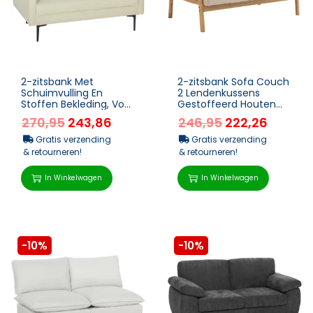
2-zitsbank Met
2-zitsbank Sofa Couch
Schuimvulling En
2 Lendenkussens
Stoffen Bekleding, Voor
Gestoffeerd Houten
Woonkamer,
Frame Linnenlook
270,95
243,86
246,95
222,26
Slaapkamer, Metalen
Tweepersoonsbank
Frame, Crème...
Kleine Ru...
Gratis verzending
Gratis verzending
& retourneren!
& retourneren!
In Winkelwagen
In Winkelwagen
-10%
-10%