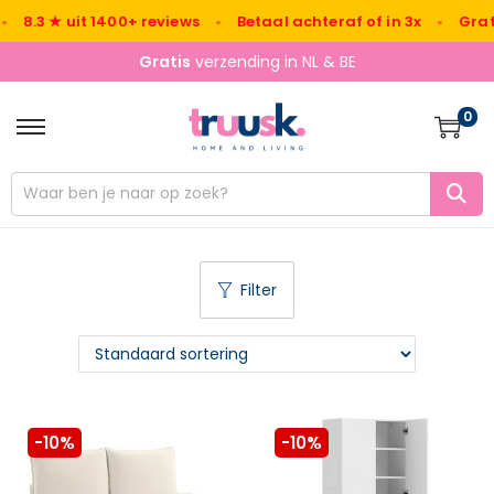
 ★ uit 1400+ reviews
•
Betaal achteraf of in 3x
•
Gratis ver
Gratis
verzending in NL & BE
0
Filter
-10%
-10%