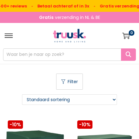
00+ reviews
•
Betaal achteraf of in 3x
•
Gratis verzending N
Gratis
verzending in NL & BE
0
Filter
-10%
-10%