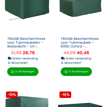
TRUUSK Beschermhoes
TRUUSK Beschermhoes
voor Tuinmeubelen –
voor Tuinmeubels –
Waterdicht – UV-
600D Oxford –
bestendig –
Afmetingen
31,95
28,76
44,95
40,46
135x135x75cm &...
210x140x80cm – Wat...
Gratis verzending
Gratis verzending
& retourneren!
& retourneren!
In Winkelwagen
In Winkelwagen
-10%
-10%