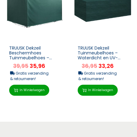
TRUUSK Dekzeil
TRUUSK Dekzeil
Beschermhoes
Tuinmeubelhoes –
Tuinmeubelhoes –
Waterdicht en UV-
Waterdicht en UV-
bescherming – Extra
39,95
35,96
36,95
33,26
bescherming – PE
Bevestiging –...
materiaal...
Gratis verzending
Gratis verzending
& retourneren!
& retourneren!
In Winkelwagen
In Winkelwagen