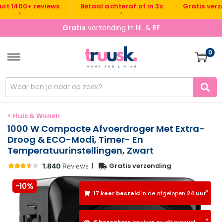
Gratis verzendi
1400+ reviews
Betaal achteraf of in 3x
•
•
•
Gratis
verzending in NL & BE
0
< Huis & Wonen
1000 W Compacte Afvoerdroger Met Extra-
Droog & ECO-Modi, Timer- En
Temperatuurinstellingen, Zwart
|
Gratis verzending
-10%
×
17 keer besteld
in de afgelopen
24 uur
×
6 bezoekers
bekijken nu dit product