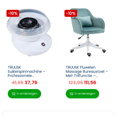
-10%
-10%
TRUUSK
TRUUSK Fluwelen
Suikerspinmachine –
Massage Bureaustoel –
Professionele
Met Trilfunctie –
Suikerspinmaker –
Afmetingen 55cm x
41,95
37,76
123,95
111,56
Inclusief Suikerspin
65cm x 86cm – Groen
Stokjes – Eenvoudig in
Gebruik – Wit
In winkelwagen
In winkelwagen