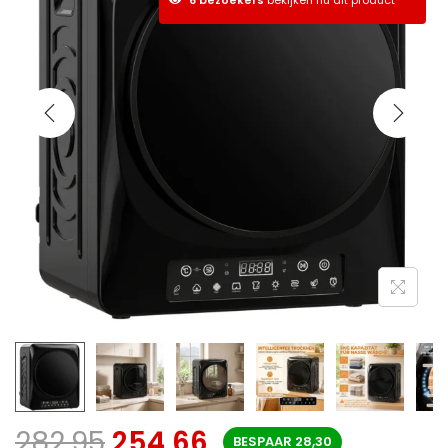
282,95
254,66
BESPAAR
28,30