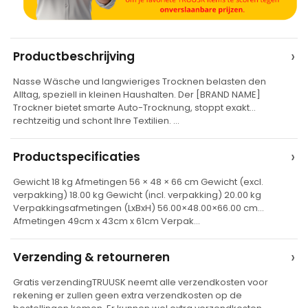
A
›
Productbeschrijving
l
Nasse Wäsche und langwieriges Trocknen belasten den
t
Alltag, speziell in kleinen Haushalten. Der [BRAND NAME]
e
Trockner bietet smarte Auto-Trocknung, stoppt exakt
rechtzeitig und schont Ihre Textilien. …
r
n
›
Productspecificaties
a
t
Gewicht 18 kg Afmetingen 56 × 48 × 66 cm Gewicht (excl.
verpakking) 18.00 kg Gewicht (incl. verpakking) 20.00 kg
i
Verpakkingsafmetingen (LxBxH) 56.00×48.00×66.00 cm
v
Afmetingen 49cm x 43cm x 61cm Verpak…
e
›
Verzending & retourneren
:
Gratis verzendingTRUUSK neemt alle verzendkosten voor
rekening er zullen geen extra verzendkosten op de