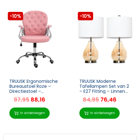
-10%
-10%
TRUUSK Ergonomische
TRUUSK Moderne
Bureaustoel Roze –
Tafellampen Set van 2
Directiestoel –
– E27 Fitting – Linnen
Gecapitonneerde
Lampenkap – Amber
97,95
88,16
84,95
76,46
Rugleuning – PU – 59,5
Glas – Voor Sfeervolle
x 60,5 x 95-105 cm
Verlichting in Huis
In winkelwagen
In winkelwagen