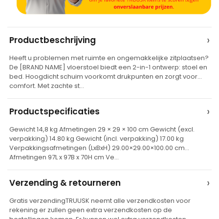
A
›
Productbeschrijving
l
Heeft u problemen met ruimte en ongemakkelijke zitplaatsen?
t
De [BRAND NAME] vloerstoel biedt een 2-in-1 ontwerp: stoel en
e
bed. Hoogdicht schuim voorkomt drukpunten en zorgt voor
comfort. Met zachte st…
r
n
›
Productspecificaties
a
t
Gewicht 14,8 kg Afmetingen 29 × 29 × 100 cm Gewicht (excl.
verpakking) 14.80 kg Gewicht (incl. verpakking) 17.00 kg
i
Verpakkingsafmetingen (LxBxH) 29.00×29.00×100.00 cm
v
Afmetingen 97L x 97B x 70H cm Ve…
e
›
Verzending & retourneren
:
Gratis verzendingTRUUSK neemt alle verzendkosten voor
rekening er zullen geen extra verzendkosten op de