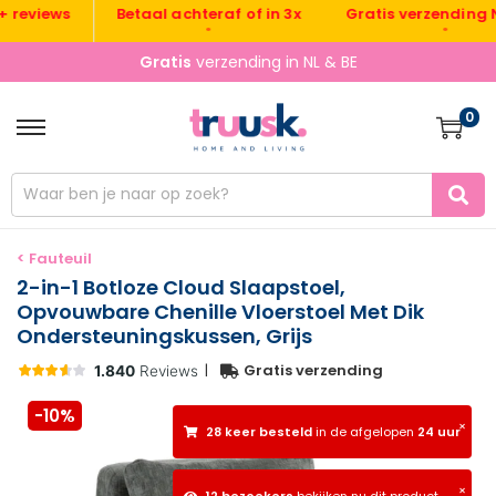
Gratis verzending NL & 
views
Betaal achteraf of in 3x
•
•
Vandaag besteld, morgen
gratis
verzonden
0
< Fauteuil
2-in-1 Botloze Cloud Slaapstoel,
Opvouwbare Chenille Vloerstoel Met Dik
Ondersteuningskussen, Grijs
|
Gratis verzending
-10%
×
28 keer besteld
in de afgelopen
24 uur
×
12 bezoekers
bekijken nu dit product