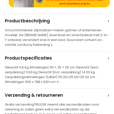
A
›
Productbeschrijving
l
Oncomfortabele zitplaatsen maken gamen of entertainen
t
moeilijk. De [BRAND NAME] vloerstoel en vloerfauteuil met 2-in-
e
1-ontwerp verandert snel in een bed. Duurzaam schuim en
zachte corduroy bekleding z…
r
n
›
Productspecificaties
a
t
Gewicht 11,6 kg Afmetingen 110 × 25 × 25 cm Gewicht (excl.
verpakking) 11.60 kg Gewicht (incl. verpakking) 14.00 kg
i
Verpakkingsafmetingen (LxBxH) 110.00×25.00×25.00 cm
v
Afmetingen 100L x 76B x 62H cm V…
e
›
Verzending & retourneren
:
Gratis verzendingTRUUSK neemt alle verzendkosten voor
rekening er zullen geen extra verzendkosten op de