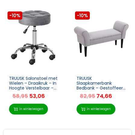
-10%
-10%
TRUUSK Salonstoel met
TRUUSK
Wielen – Draaikruk – In
Slaapkamerbank
Hoogte Verstelbaar –
Bedbank – Gestoffeerd
Fluwelen Aanraking –
– MDF-schuim – Grijs –
58,95
53,06
82,95
74,66
Schuim – Chroom
102 x 31 x 51 cm
Onderstel – Grijs 35 x
35
In winkelwagen
In winkelwagen