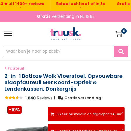
Gratis verz
uit 1400+ reviews
Betaal achteraf of in 3x
•
•
Gratis
verzending in NL & BE
0
< Fauteuil
2-in-1 Botloze Wolk Vloerstoel, Opvouwbare
Slaapfauteuil Met Koord-Optiek &
Lendenkussen, Donkergrijs
|
Gratis verzending
-10%
×
6 keer besteld
in de afgelopen
24 uur
×
5 bezoekers
bekijken nu dit product