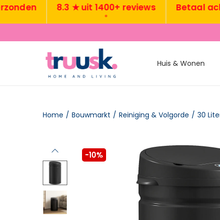
nden
8.3 ★ uit 1400+ reviews
Betaal achtera
•
•
Huis & Wonen
Home
/
Bouwmarkt
/
Reiniging & Volgorde
/
-10%