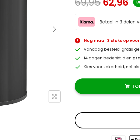
69,95
62,96
B
Betaal in 3 delen 
Nog maar 3 stuks op voo
Vandaag besteld, gratis g
14 dagen bedenktijd en
gra
Kies voor zekerheid, net al
TO