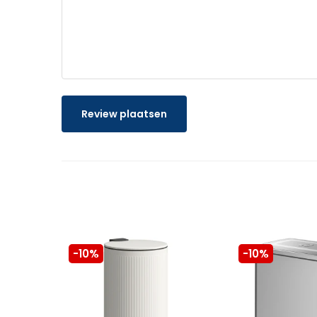
Review plaatsen
-10%
-10%