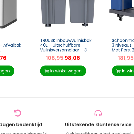
TRUUSK Inbouwvuilnisbak
Schoonma
 Afvalbak
40L – Uitschuifbare
3 Niveaus
Vuilnisverzamelaar – 3
Met Pers,
Uitneembare Vakken –
Voor Hotel
,76
108,95
98,06
181,95
 Soft-
Voor Kasten vanaf 400
ij Staal –
mm Breedte – Voor
,8 x
wagen
In winkelwagen
In wi
 dagen bedenktijd
Uitstekende klantenservice