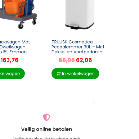
akwagen Met
TRUUSK Cosmetica
Uitsch
, Dweilwagen
Pedaalemmer 30L – Met
Keuke
 2x18L Emmers
Deksel en Voetpedaal –
Verwi
Metalen Vuilnisbak –
Handva
163,76
68,95
62,06
9
Binnenemmer –
L), Me
Woonkamer & Kantoor –
28 x 35 x
nkelwagen
In winkelwagen
I
Veilig online betalen