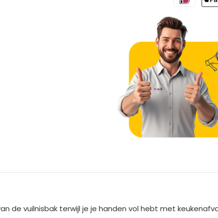
A
l
t
e
an de vuilnisbak terwijl je je handen vol hebt met keukenafv
r