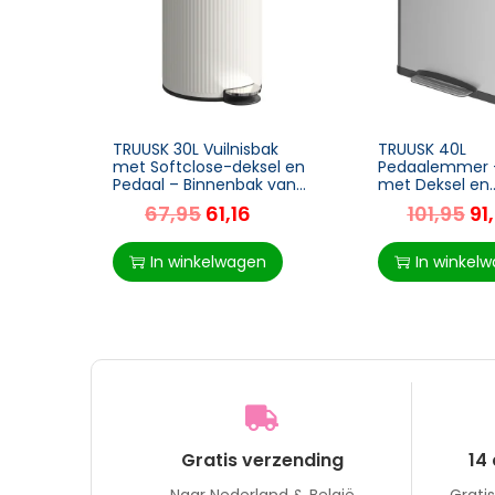
TRUUSK 30L Vuilnisbak
TRUUSK 40L
met Softclose-deksel en
Pedaalemmer –
Pedaal – Binnenbak van
met Deksel en
Metaal – Zwart – 36 x 30
Voetpedaal – 2
67,95
61,16
101,95
91
x 60,5 cm
Binnenbakken –
Close – Roestvr
Zilver – 40 x 34
In winkelwagen
In winkel
Gratis verzending
14