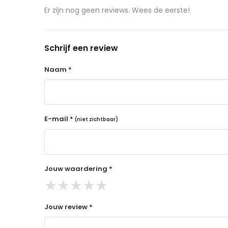
aangeschafte product terug naar de koper.
Er zijn nog geen reviews. Wees de eerste!
14 dagen retourtermijn
Gratis retourneren voor Nederland & België
Schrijf een review
Binnen 14 dagen een terugbetaling na ontva
De terugbetaling wordt gedaan via de beta
Naam *
Lees hier meer..
E-mail *
(niet zichtbaar)
Jouw waardering *
★
★
★
★
★
Jouw review *