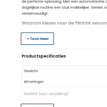
de perfecte oplossing. Met een automatische op
dagelijkse routine een stuk makkelijker. Genie
vereenvoudigt.
Waarom kiezen voor de TRUUSK sensor 
Contactloos gebruik:
bewegingssensor voo
Groot volume:
Toon meer
30 liter capaciteit en stevige
Gemakkelijk schoon te houden:
vingerafdru
Productspecificaties
Productspecificaties
Kleur:
Zwart
Materiaal:
Roestvrij staal, Kunststof
Gewicht
Afmetingen:
32 x 30,5 x 51 cm (BxDxH)
Afmetingen
Capaciteit:
30 liter
Detectieafstand:
15 cm
Gewicht (excl. verpakking)
Detectietijd:
0,5 seconden
Batterij:
4 x AA (niet inbegrepen)