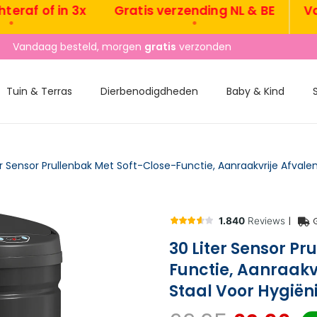
f of in 3x
Gratis verzending NL & BE
Vanda
•
8.3
uit
1400+
reviews
Tuin & Terras
Dierbenodigdheden
Baby & Kind
|
30 Liter Sensor Pr
Functie, Aanraakv
Staal Voor Hygië