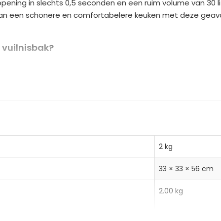
ening in slechts 0,5 seconden en een ruim volume van 30 lit
n
t van een schonere en comfortabelere keuken met deze geava
a
t
i
vuilnisbak?
v
r handsfree openen
e
 zakring voor efficiënte afvalverwerking
:
kbestendig roestvrij staal en handig soft-close deksel
2 kg
33 × 33 × 56 cm
2.00 kg
3.00 kg