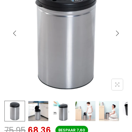
75,95
68,36
BESPAAR
7,60