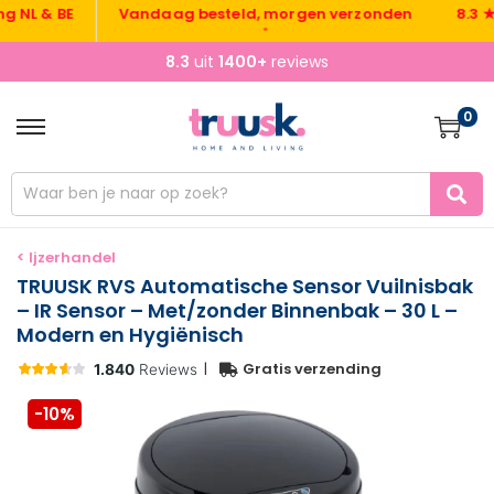
 & BE
Vandaag besteld, morgen verzonden
8.3 ★ uit
•
8.3
uit
1400+
reviews
0
< Ijzerhandel
TRUUSK RVS Automatische Sensor Vuilnisbak
– IR Sensor – Met/zonder Binnenbak – 30 L –
Modern en Hygiënisch
|
Gratis verzending
-10%