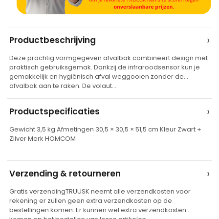
A
›
Productbeschrijving
l
Deze prachtig vormgegeven afvalbak combineert design met
t
praktisch gebruiksgemak. Dankzij de infraroodsensor kun je
e
gemakkelijk en hygiënisch afval weggooien zonder de
afvalbak aan te raken. De volaut…
r
n
›
Productspecificaties
a
t
Gewicht 3,5 kg Afmetingen 30,5 × 30,5 × 51,5 cm Kleur Zwart +
Zilver Merk HOMCOM
i
v
e
›
Verzending & retourneren
:
Gratis verzendingTRUUSK neemt alle verzendkosten voor
rekening er zullen geen extra verzendkosten op de
bestellingen komen. Er kunnen wel extra verzendkosten