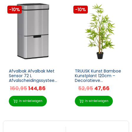
-10%
-10%
Afvalbak Afvalbak Met
TRUUSK Kunst Bamboe
Sensor 72 L
Kunstplant 120cm –
Afvalscheidingssystee
Decoratieve
m 3 Compartimenten
Kunstboom in Pot –
160,95
144,86
52,95
47,66
RVS Zilver 42 X 30 X 81
Realistische
Cm
Boomdecoratie –
Interieur Kunstplanten
In winkelwagen
In winkelwagen