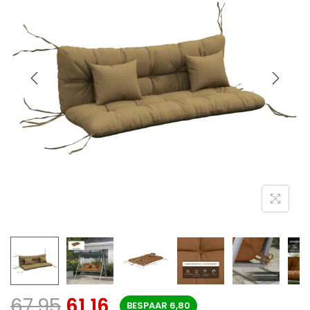
67,95
61,16
BESPAAR
6,80