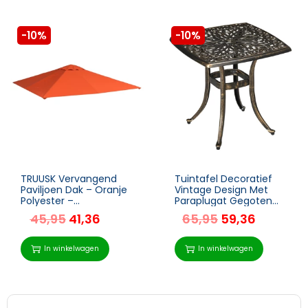
-10%
-10%
TRUUSK Vervangend
Tuintafel Decoratief
Paviljoen Dak – Oranje
Vintage Design Met
Polyester –
Paraplugat Gegoten
Zonnescherm – 2,98 x
Aluminium Kleur: Brons
45,95
41,36
65,95
59,36
2,95 M
54 X 54 X 52,5 Cm
In winkelwagen
In winkelwagen