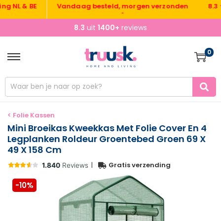
L & BE
Vandaag besteld, morgen verzonden
8.3 ★ ui
•
8.3
uit
1400+
reviews
0
< Folie Kassen
Mini Broeikas Kweekkas Met Folie Cover En 4
Legplanken Roldeur Groentebed Groen 69 X
49 X 158 Cm
|
Gratis verzending
-10%