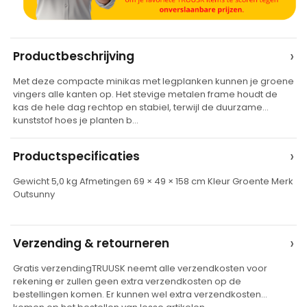
A
›
Productbeschrijving
l
Met deze compacte minikas met legplanken kunnen je groene
t
vingers alle kanten op. Het stevige metalen frame houdt de
e
kas de hele dag rechtop en stabiel, terwijl de duurzame
kunststof hoes je planten b…
r
n
›
Productspecificaties
a
t
Gewicht 5,0 kg Afmetingen 69 × 49 × 158 cm Kleur Groente Merk
Outsunny
i
v
e
›
Verzending & retourneren
:
Gratis verzendingTRUUSK neemt alle verzendkosten voor
rekening er zullen geen extra verzendkosten op de
bestellingen komen. Er kunnen wel extra verzendkosten