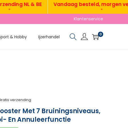
ding NL & BE
Vandaag besteld, morgen verzo
•
Klantenservice
0
Sport & Hobby
Ijzerhandel
Gratis verzending
ooster Met 7 Bruiningsniveaus,
- En Annuleerfunctie