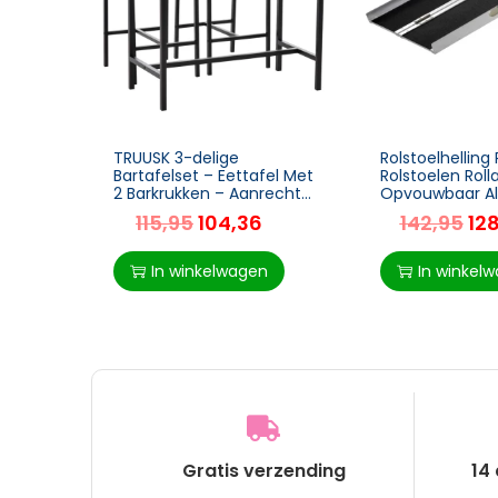
TRUUSK 3-delige
Rolstoelhellin
Bartafelset – Eettafel Met
Rolstoelen Roll
2 Barkrukken – Aanrecht
Opvouwbaar A
Met Barkrukken –
PVC, 270 Kg
115,95
104,36
142,95
12
Zitgroep Voor Keuken –
Laadvermogen,
Eetkamer En Bistro –
X 73 X 5 Cm
In winkelwagen
In winkel
Gratis verzending
14