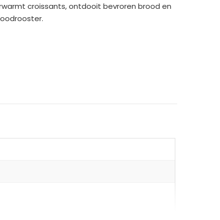
erwarmt croissants, ontdooit bevroren brood en
roodrooster.
2-sneetjes broodrooster