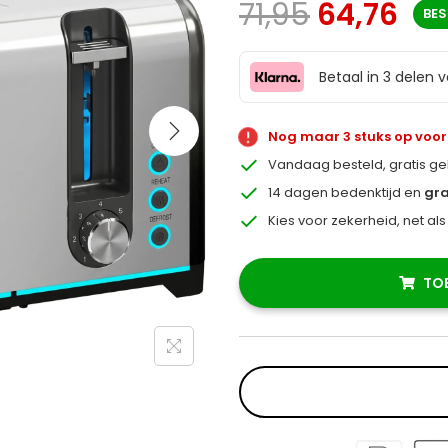
71,95
64,76
BE
Betaal in 3 delen 
Nog maar 3 stuks op voo
Vandaag besteld, gratis g
14 dagen bedenktijd en
gra
Kies voor zekerheid, net al
TO