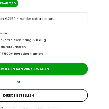
SPAAR
7,20
van €21,59 - zonder extra kosten.
rraad!
eleverd tussen
7 aug & 11 aug
tis retourneren
s
17.500+ tevreden klanten
EVOEGEN AAN WINKELWAGEN
of
DIRECT BESTELLEN