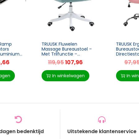
g Ramp
TRUUSK Fluwelen
TRUUSK Er
ators
Massage Bureaustoel –
Bureaustoe
luminium
Met Trilfunctie –
Directiest
Afmetingen 55cm x
Gecapito
8,66
119,95
107,96
97,9
 Zwart, 93
65cm x 86cm – Groen
Rugleuning
60,5 x 95-
wagen
In winkelwagen
In wi
 dagen bedenktijd
Uitstekende klantenservice