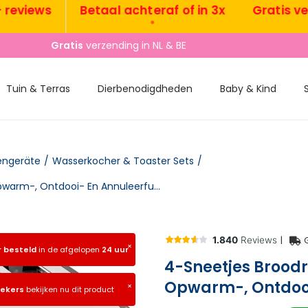
iews
Betaal achteraf of in 3x
Gratis verzen
•
•
Gratis
verzending in NL & BE
Tuin & Terras
Dierbenodigdheden
Baby & Kind
engeräte
/
Wasserkocher & Toaster Sets
/
4-Sneetjes Broodrooster Met 7 Bruiningsniveaus, Opwarm-, Ontdooi- En Annuleerfunctie
|
×
r besteld
in de afgelopen
24 uur
4-Sneetjes Broodr
Opwarm-, Ontdooi
×
oekers
bekijken nu dit product