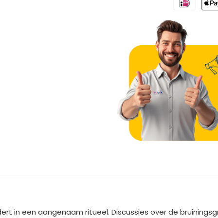
A
l
t
e
rt in een aangenaam ritueel. Discussies over de bruiningsgr
r