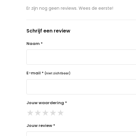
aangeschafte product terug naar de koper.
Er zijn nog geen reviews. Wees de eerste!
14 dagen retourtermijn
Gratis retourneren voor Nederland & België
Schrijf een review
Binnen 14 dagen een terugbetaling na ontva
De terugbetaling wordt gedaan via de beta
Naam *
Lees hier meer..
E-mail *
(niet zichtbaar)
Jouw waardering *
★
★
★
★
★
Jouw review *