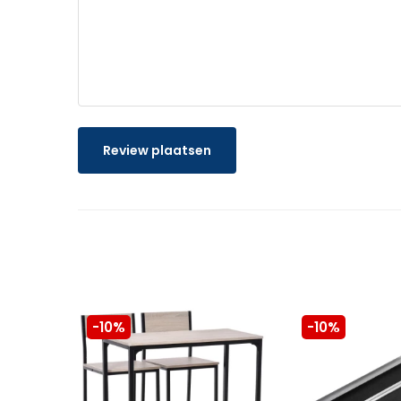
Review plaatsen
-10%
-10%