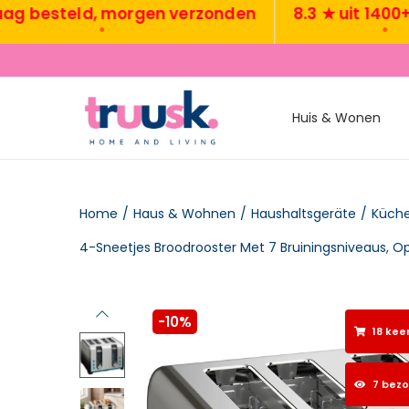
esteld, morgen verzonden
8.3 ★ uit 1400+ rev
•
•
Huis & Wonen
Home
/
Haus & Wohnen
/
Haushaltsgeräte
/
Küch
-10%
18 kee
7 bez