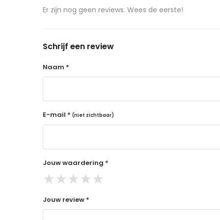
aangeschafte product terug naar de koper.
Er zijn nog geen reviews. Wees de eerste!
14 dagen retourtermijn
Gratis retourneren voor Nederland & België
Schrijf een review
Binnen 14 dagen een terugbetaling na ontva
De terugbetaling wordt gedaan via de beta
Naam *
Lees hier meer..
E-mail *
(niet zichtbaar)
Jouw waardering *
★
★
★
★
★
Jouw review *