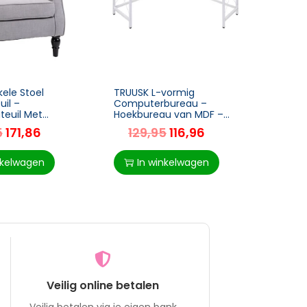
ele Stoel
TRUUSK L-vormig
TRUUS
uil –
Computerbureau –
Rolkru
teuil Met
Hoekbureau van MDF –
Verst
outen Poten –
Natuurlijke uitstraling –
Met W
5
171,86
129,95
116,96
6
rijs – 74 x 86 x
150 x 150 x 76 cm – Ideaal
Schoo
voor kantoor of
Kappe
nkelwagen
In winkelwagen
I
Veilig online betalen