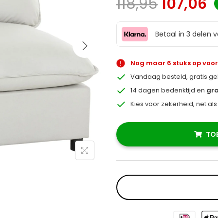
118,95
107,06
Betaal in 3 delen 
Nog maar 6 stuks op voo
Vandaag besteld, gratis g
14 dagen bedenktijd en
gra
Kies voor zekerheid, net al
TO