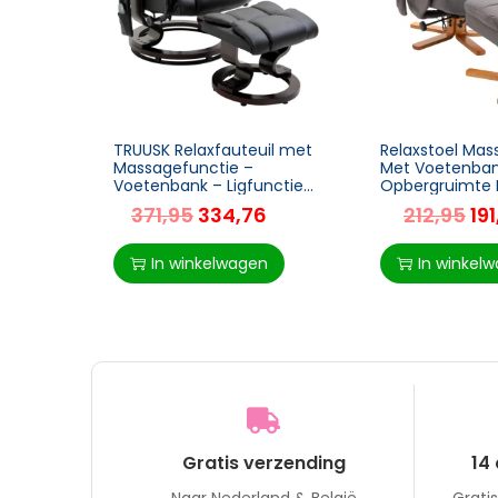
TRUUSK Relaxfauteuil met
Relaxstoel Mas
Massagefunctie –
Met Voetenba
Voetenbank – Ligfunctie
Opbergruimte L
– Imitatieleer – 79 x 82 x
TV-stoel Met
371,95
334,76
212,95
19
101 cm
Massagefuncti
Ligstoel, Met 
Helling 145° Po
In winkelwagen
In winkel
Donkergrijs 80 
Cm
Gratis verzending
14