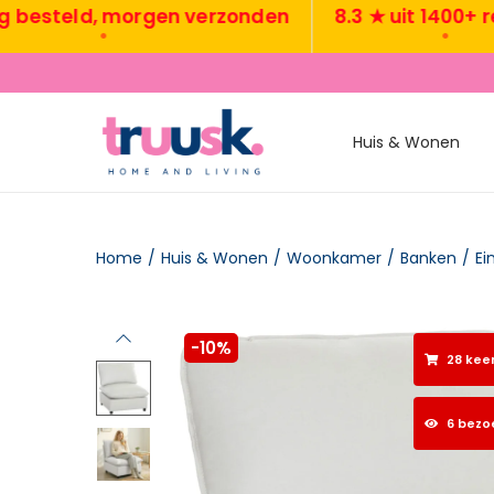
teld, morgen verzonden
8.3 ★ uit 1400+ revie
•
•
Huis & Wonen
Home
/
Huis & Wonen
/
Woonkamer
/
Banken
/
Ei
-10%
28 kee
6 bezo