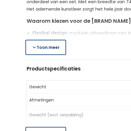
onderdeel van een set. Met een breedte van 74 c
Het ademende kunstleer zorgt het hele jaar do
Waarom kiezen voor de [BRAND NAME] 
Flexibel design:
modulair uitbreidbaar met b
Luxe lounge-ervaring:
royale afmetingen en
Duurzaam en ademend:
Toon meer
kunstleer stof voor
Sterke constructie:
versterkte plaat en me
Productspecificaties
Productspecificaties
Kleur:
Grijs
Materiaal:
Leathaire (100% polyester), origi
Gewicht
Afmetingen totaal:
74B x 85D x 78H cm
Afmetingen
Zitmaat:
74B x 62D x 40H cm
Draagvermogen:
120 kg
Gewicht (excl. verpakking)
Leveringsomvang