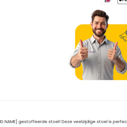
A
l
t
e
D NAME] gestoffeerde stoel! Deze veelzijdige stoel is perfec
r