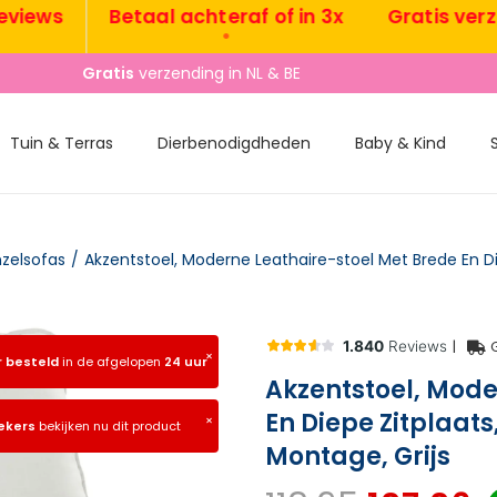
ws
Betaal achteraf of in 3x
Gratis verzendi
•
•
Gratis
verzending in NL & BE
Tuin & Terras
Dierbenodigdheden
Baby & Kind
nzelsofas
/
|
×
r besteld
in de afgelopen
24 uur
Akzentstoel, Mode
En Diepe Zitplaat
×
ekers
bekijken nu dit product
Montage, Grijs