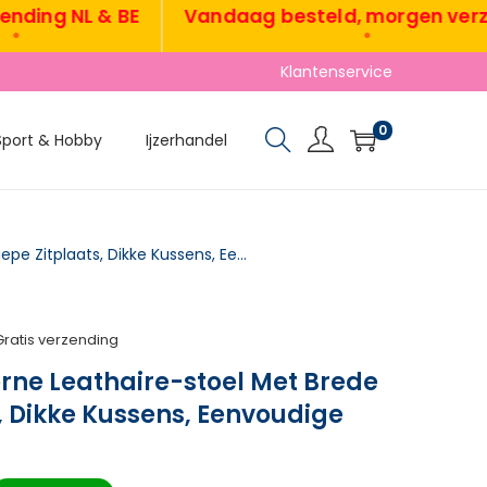
ng NL & BE
Vandaag besteld, morgen verzond
•
Klantenservice
0
Sport & Hobby
Ijzerhandel
Akzentstoel, Moderne Leathaire-stoel Met Brede En Diepe Zitplaats, Dikke Kussens, Eenvoudige Montage, Grijs
Gratis verzending
rne Leathaire-stoel Met Brede
s, Dikke Kussens, Eenvoudige