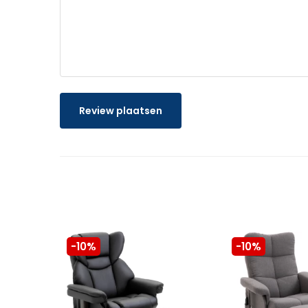
Review plaatsen
-10%
-10%