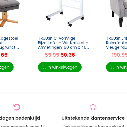
sagestoel
TRUUSK C-vormige
TRUUSK Enk
nk
Bijzettafel – Wit Naturel –
Relaxfaute
igfunctie
Afmetingen: 60 cm x 40
Vleugelfau
cm x 78 cm – Stijlvol en
Getufte H
1,66
55,95
50,36
190,9
e TV-stoel
praktisch – Voor elk
Polyester G
Houten Poot
interieur
102 cm
lyester
wagen
In winkelwagen
In wi
X 86 X 99
 dagen bedenktijd
Uitstekende klantenservice