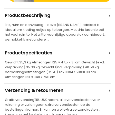
A
›
Productbeschrijving
l
Fris, ruim en eenvoudig – deze [BRAND NAME] ladekast is
t
ideaal om kleding netjes op te bergen. Met drie laden biedt
e
het veel ruimte. Het witte, veelzijdige oppervlak combineert
gemakkelijk met andere …
r
n
›
Productspecificaties
a
t
Gewicht 35,3 kg Afmetingen 125 × 47,5 × 31 cm Gewicht (excl.
verpakking) 35.30 kg Gewicht (incl. verpakking) 40.50 kg
i
Verpakkingsafmetingen (LxBxH) 125.00×47.50×31.00 cm
v
Afmetingen 112L x 34B x 75H cm…
e
›
Verzending & retourneren
:
Gratis verzendingTRUUSK neemt alle verzendkosten voor
rekening er zullen geen extra verzendkosten op de
bestellingen komen. Er kunnen wel extra verzendkosten
komen op het bestellen van losse artikelen…