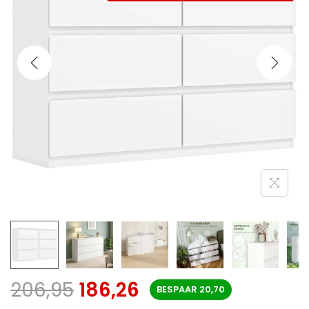
206,95
186,26
BESPAAR
20,70