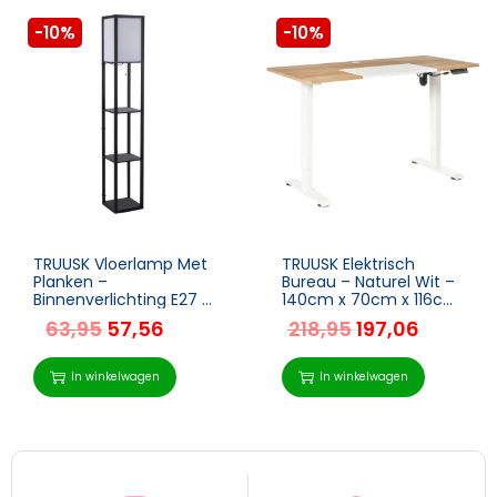
-10%
-10%
TRUUSK Vloerlamp Met
TRUUSK Elektrisch
Planken –
Bureau – Naturel Wit –
Binnenverlichting E27 –
140cm x 70cm x 116cm
Voor
– In hoogte verstelbaar
63,95
57,56
218,95
197,06
Woonkamer/Slaapkam
– Met USB-poort –
er – Hout/Zwart – 26 x
Stijlvol en praktisch
26 x 160 cm (excl.
In winkelwagen
In winkelwagen
gloeilamp)