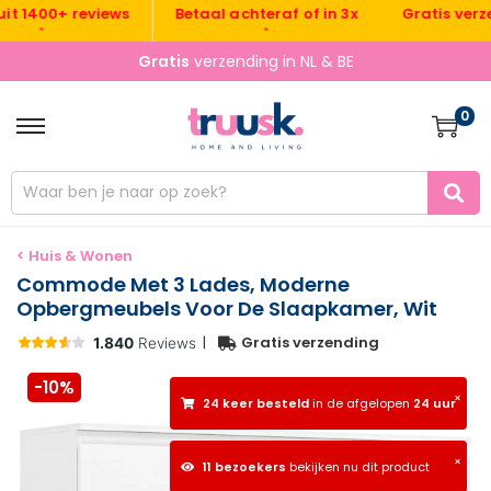
Gratis verzendi
1400+ reviews
Betaal achteraf of in 3x
•
•
•
Gratis
verzending in NL & BE
0
< Huis & Wonen
Commode Met 3 Lades, Moderne
Opbergmeubels Voor De Slaapkamer, Wit
|
Gratis verzending
-10%
×
24 keer besteld
in de afgelopen
24 uur
×
11 bezoekers
bekijken nu dit product