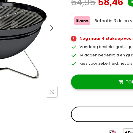
64,95
58,46
Betaal in 3 delen 
Nog maar 4 stuks op voo
Vandaag besteld, gratis g
14 dagen bedenktijd en
gra
Kies voor zekerheid, net al
TO