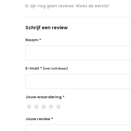
aangeschafte product terug naar de koper.
Er zijn nog geen reviews. Wees de eerste!
14 dagen retourtermijn
Gratis retourneren voor Nederland & België
Schrijf een review
Binnen 14 dagen een terugbetaling na ontva
De terugbetaling wordt gedaan via de beta
Naam *
Lees hier meer..
E-mail *
(niet zichtbaar)
Jouw waardering *
★
★
★
★
★
Jouw review *