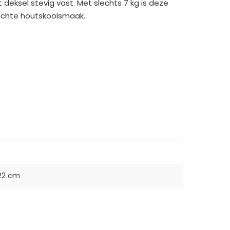
eksel stevig vast. Met slechts 7 kg is deze
 echte houtskoolsmaak.
 22 cm