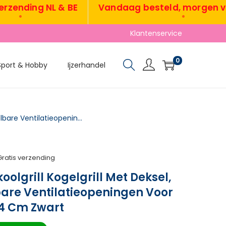
nding NL & BE
Vandaag besteld, morgen verz
•
•
Klantenservice
0
Sport & Hobby
Ijzerhandel
Draagbare Houtskoolgrill Kogelgrill Met Deksel, Handvat, Verstelbare Ventilatieopeningen Voor Barbecue 41x41x44 Cm Zwart
Gratis verzending
olgrill Kogelgrill Met Deksel,
are Ventilatieopeningen Voor
4 Cm Zwart