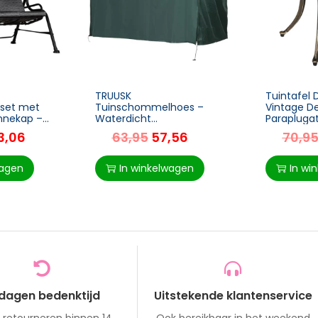
TRUUSK
Tuintafel 
set met
Tuinschommelhoes –
Vintage D
nnekap –
Waterdicht
Parapluga
 200 x 120 x
Zonnescherm – Oxford –
Aluminium 
3,06
63,95
57,56
70,9
Groen – 205 x 124 x 164
X 54 X 52
inplezier
cm
wagen
In winkelwagen
In wi
 dagen bedenktijd
Uitstekende klantenservice