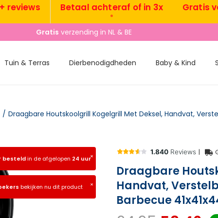
views
Betaal achteraf of in 3x
Gratis verze
•
Gratis
verzending in NL & BE
Tuin & Terras
Dierbenodigdheden
Baby & Kind
/
|
×
r besteld
in de afgelopen
24 uur
Draagbare Houtsko
Handvat, Verstelb
×
oekers
bekijken nu dit product
Barbecue 41x41x4