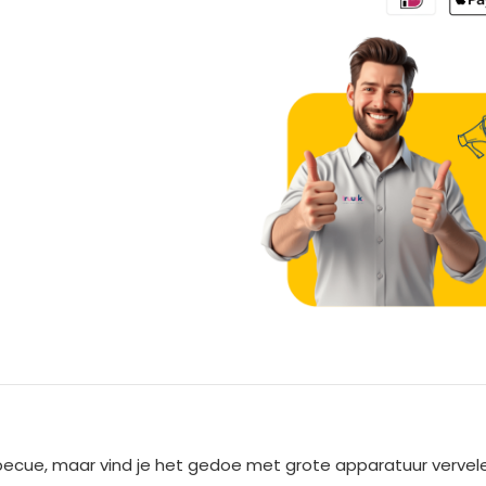
A
l
t
e
ecue, maar vind je het gedoe met grote apparatuur vervelen
r