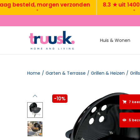
besteld, morgen verzonden
8.3 ★ uit 1400+ re
•
•
Huis & Wonen
Home
/
Garten & Terrasse
/
Grillen & Heizen
/
Grills
-10%
7 kee
5 bez