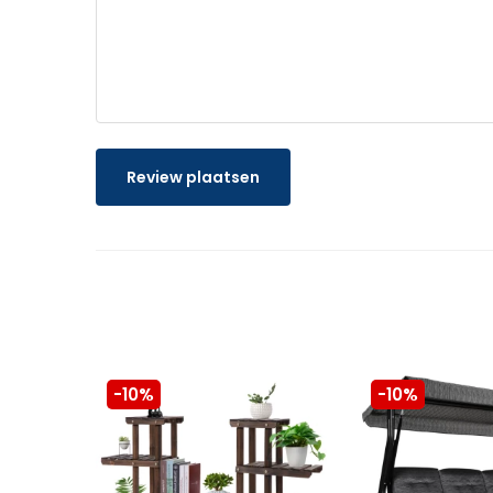
Review plaatsen
-10%
-10%