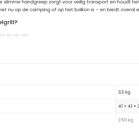
imme handgreep zorgt voor veilig transport en houdt het d
n
 het nu op de camping of op het balkon is – en biedt overal
a
t
grill?
i
rs en op reis
v
ningen voor perfecte grillresultaten
e
tendig materiaal voor langdurig gebruik
:
3,5 kg
41 × 41 ×
3.50 kg
4,50 kg