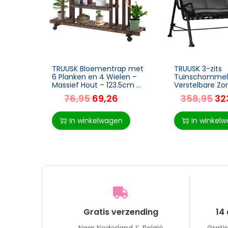
TRUUSK Bloementrap met
TRUUSK 3-zits
6 Planken en 4 Wielen –
Tuinschommel
Massief Hout – 123.5cm x
Verstelbare Zo
33cm x 80cm – Bruin –
Textline Grijs –
76,95
69,26
358,95
32
Decoratief voor Binnen
170 cm – Voor
en Buiten
Ontspannen Tu
In winkelwagen
In winkel
Gratis verzending
14