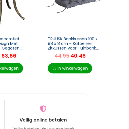
Decoratief
TRUUSK Bankkussen 100 x
Tuinb
esign Met
98 x 8 cm – Katoenen
Tuinm
t Gegoten
Zitkussen voor Tuinbank
100 X
Kleur: Brons 54
– Donkergrijs –
5
63,86
44,95
40,46
14
,5 Cm
Comfortabel en Stijlvol –
Geschikt voor
nkelwagen
In winkelwagen
I
Veilig online betalen