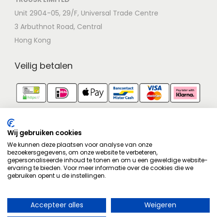
Unit 2904-05, 29/F, Universal Trade Centre
3 Arbuthnot Road, Central
Hong Kong
Veilig betalen
Identiteit
Contactgegevens zijn geverifieerd.
Wij gebruiken cookies
We kunnen deze plaatsen voor analyse van onze
bezoekersgegevens, om onze website te verbeteren,
Goedgekeurd op wetgeving
gepersonaliseerde inhoud te tonen en om u een geweldige website-
Volg ons op
Facebook
!
ervaring te bieden. Voor meer informatie over de cookies die we
Juridisch gecontroleerd.
gebruiken opent u de instellingen.
Stel hier je vraag
Aankoopbescherming
Geschilbemiddeling
Accepteer alles
Weigeren
×
Aangesloten bij een geschillencommissie.
U heeft het recht om uw aankoop binnen 14 dagen te herroepen.