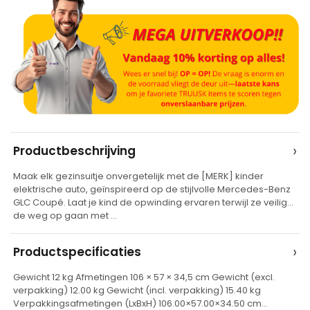
A
›
Productbeschrijving
l
Maak elk gezinsuitje onvergetelijk met de [MERK] kinder
t
elektrische auto, geïnspireerd op de stijlvolle Mercedes-Benz
e
GLC Coupé. Laat je kind de opwinding ervaren terwijl ze veilig
de weg op gaan met …
r
n
›
Productspecificaties
a
t
Gewicht 12 kg Afmetingen 106 × 57 × 34,5 cm Gewicht (excl.
verpakking) 12.00 kg Gewicht (incl. verpakking) 15.40 kg
i
Verpakkingsafmetingen (LxBxH) 106.00×57.00×34.50 cm