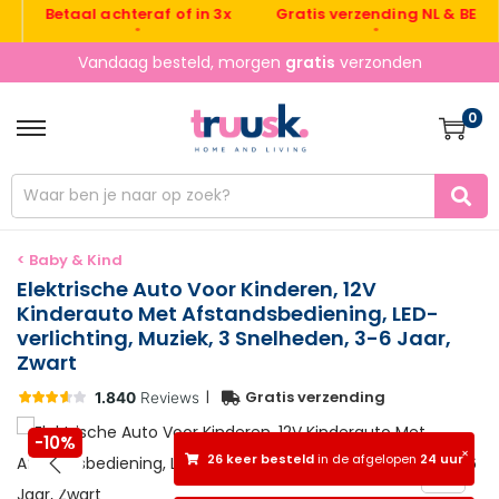
Gratis verzending NL & BE
V
Betaal achteraf of in 3x
•
•
Vandaag besteld, morgen
gratis
verzonden
0
< Baby & Kind
Elektrische Auto Voor Kinderen, 12V
Kinderauto Met Afstandsbediening, LED-
verlichting, Muziek, 3 Snelheden, 3-6 Jaar,
Zwart
|
Gratis verzending
-10%
×
26 keer besteld
in de afgelopen
24 uur