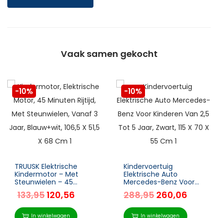
Vaak samen gekocht
-10%
-10%
TRUUSK Elektrische
Kindervoertuig
Kindermotor – Met
Elektrische Auto
Steunwielen – 45
Mercedes-Benz Voor
Minuten Rijtijd –
Kinderen Van 2,5 Tot 5
133,95
120,56
288,95
260,06
Geschikt vanaf 3 Jaar
Jaar, Zwart, 115 X 70 X
– Blauw+Wit – 106,5 x
55 Cm
51,5 x 68 cm
In winkelwagen
In winkelwagen