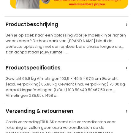
A
›
Productbeschrijving
l
Ben je op zoek naar een oplossing voor je moeilijk in te richten
t
woonkamer? De hoekbank van [BRAND NAME] biedt de
e
perfecte oplossing met een omkeerbare chaise longue die
zich aanpast aan jouw ruimte. …
r
n
›
Productspecificaties
a
t
Gewicht 65,8 kg Afmetingen 103,5 × 49,5 × 67,5 cm Gewicht
(excl. verpakking) 65.80 kg Gewicht (incl. verpakking) 75.00 kg
i
Verpakkingsafmetingen (LxBxH) 103.50×49.50×67.50 cm
v
Afmetingen 235,5L x 145B x…
e
›
Verzending & retourneren
:
Gratis verzendingTRUUSK neemt alle verzendkosten voor
rekening er zullen geen extra verzendkosten op de