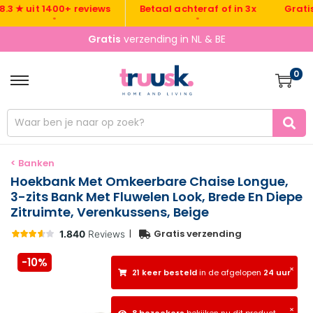
Gratis ver
 uit 1400+ reviews
Betaal achteraf of in 3x
•
•
Gratis
verzending in NL & BE
0
< Banken
Hoekbank Met Omkeerbare Chaise Longue,
3-zits Bank Met Fluwelen Look, Brede En Diepe
Zitruimte, Verenkussens, Beige
|
Gratis verzending
-10%
×
21 keer besteld
in de afgelopen
24 uur
×
8 bezoekers
bekijken nu dit product