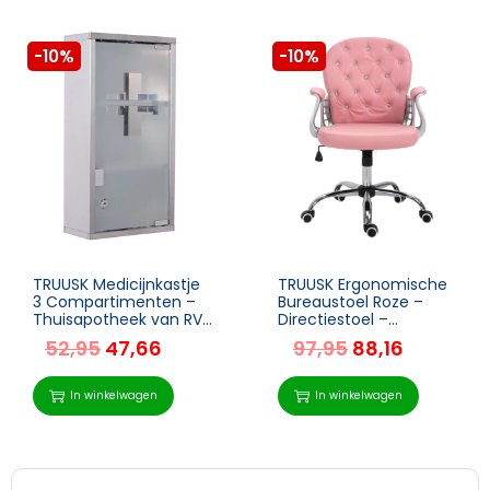
-10%
-10%
TRUUSK Medicijnkastje
TRUUSK Ergonomische
3 Compartimenten –
Bureaustoel Roze –
Thuisapotheek van RVS
Directiestoel –
– 25 x 12 x 48 cm –
Gecapitonneerde
52,95
47,66
97,95
88,16
Voor Thuisgebruik –
Rugleuning – PU – 59,5
Stijlvol en Functioneel
x 60,5 x 95-105 cm
In winkelwagen
In winkelwagen