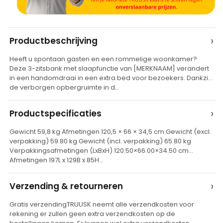
A
›
Productbeschrijving
l
Heeft u spontaan gasten en een rommelige woonkamer?
t
Deze 3-zitsbank met slaapfunctie van [MERKNAAM] verandert
e
in een handomdraai in een extra bed voor bezoekers. Dankzij
de verborgen opbergruimte in d…
r
n
›
Productspecificaties
a
t
Gewicht 59,8 kg Afmetingen 120,5 × 66 × 34,5 cm Gewicht (excl.
verpakking) 59.80 kg Gewicht (incl. verpakking) 65.80 kg
i
Verpakkingsafmetingen (LxBxH) 120.50×66.00×34.50 cm
v
Afmetingen 197L x 129B x 85H…
e
›
Verzending & retourneren
:
Gratis verzendingTRUUSK neemt alle verzendkosten voor
rekening er zullen geen extra verzendkosten op de