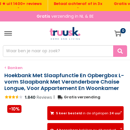
Gratis verzen
it 1400+ reviews
Betaal achteraf of in 3x
•
•
•
Gratis
verzending in NL & BE
0
< Banken
Hoekbank Met Slaapfunctie En Opbergbox L-
vorm Slaapbank Met Veranderbare Chaise
Longue, Voor Appartement En Woonkamer
|
Gratis verzending
-10%
×
5 keer besteld
in de afgelopen
24 uur
×
4 bezoekers
bekijken nu dit product