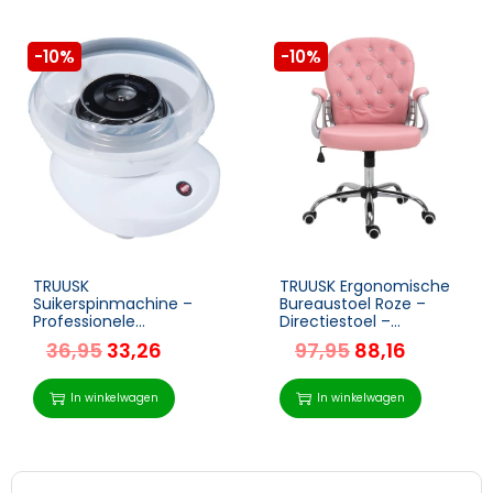
-10%
-10%
TRUUSK
TRUUSK Ergonomische
Suikerspinmachine –
Bureaustoel Roze –
Professionele
Directiestoel –
Suikerspinmaker –
Gecapitonneerde
36,95
33,26
97,95
88,16
Inclusief Suikerspin
Rugleuning – PU – 59,5
Stokjes – Eenvoudig in
x 60,5 x 95-105 cm
Gebruik – Wit
In winkelwagen
In winkelwagen