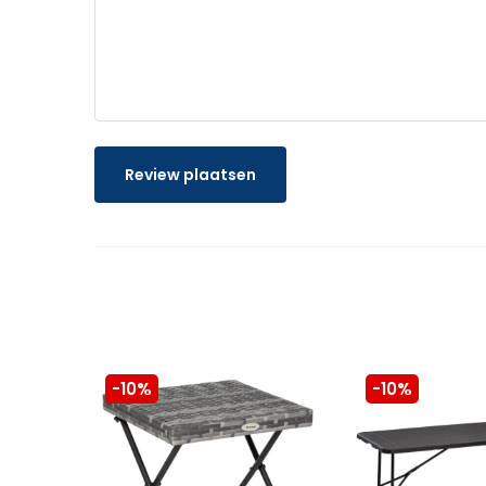
Review plaatsen
-10%
-10%