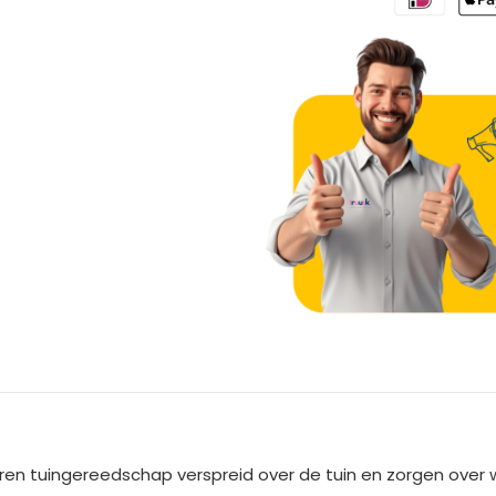
A
l
t
e
en tuingereedschap verspreid over de tuin en zorgen over 
r