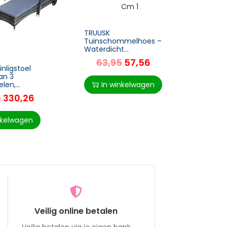
TRUUS
Tomat
TRUUSK
Frame
Tuinschommelhoes –
Raam 
12
Waterdicht
Donke
Zonnescherm – Oxford –
240 
63,95
57,56
Groen – 205 x 124 x 164
inligstoel
I
cm
an 3
In winkelwagen
len,
 + Metaalgrijs
5
330,26
nkelwagen
Veilig online betalen