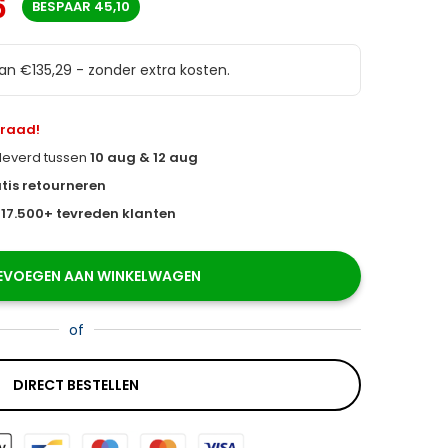
6
BESPAAR
45,10
van €135,29 - zonder extra kosten.
rraad!
eleverd tussen
10 aug & 12 aug
tis retourneren
s
17.500+ tevreden klanten
EVOEGEN AAN WINKELWAGEN
of
DIRECT BESTELLEN