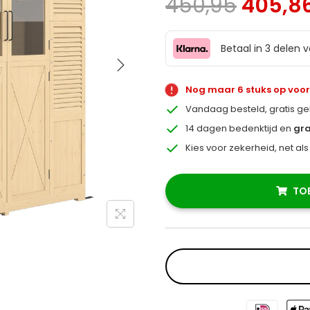
450,95
405,8
Betaal in 3 delen 
Nog maar 6 stuks op voo
Vandaag besteld, gratis g
14 dagen bedenktijd en
gra
Kies voor zekerheid, net al
TO