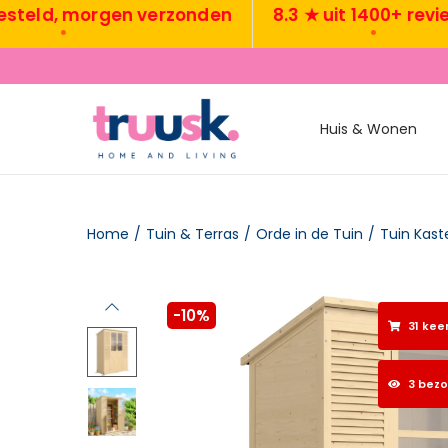
d, morgen verzonden
8.3 ★ uit 1400+ reviews
•
•
Huis & Wonen
Home
/
Tuin & Terras
/
Orde in de Tuin
/
Tuin Kast
-10%
31 kee
3 bez