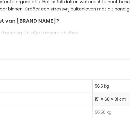
rfecte organisatie. Het asfaltdak en waterdichte hout bes
n
naar binnen. Creëer een stressvrij buitenleven met dit handi
a
t
st van [BRAND NAME]?
i
e toegang tot al je tuingereedschap
v
 planken om al je benodigdheden netjes te organiseren
e
dicht hout beschermen je gereedschap bij elk weer
:
 duidelijk zicht naar binnen zonder de deuren te openen
56,5 kg
151 × 68 × 31 cm
cm
56.50 kg
ank)
65.00 kg