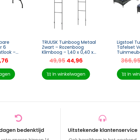
bare
TRUUSK Tuinboog Metaal
Ligstoel Tu
r 6
Zwart – Rozenboog
Tafelset V
tlook –
Klimboog – 1,40 x 0,40 x
Tuinmeube
0 x 75,5 x
2,40 m – Duurzaam –
Polyrattan
,76
49,95
44,96
366,9
Elegante Tuindecoratie
wagen
In winkelwagen
In wi
 dagen bedenktijd
Uitstekende klantenservice