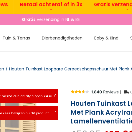
Betaal achteraf of in 3x
Gratis verzending 
•
•
Gratis
verzending in NL & BE
Tuin & Terras
Dierbenodigdheden
Baby & Kind
en
/
|
×
r besteld
in de afgelopen
24 uur
Houten Tuinkast 
Met Plank Acrylr
×
oekers
bekijken nu dit product
Lamellenventilat