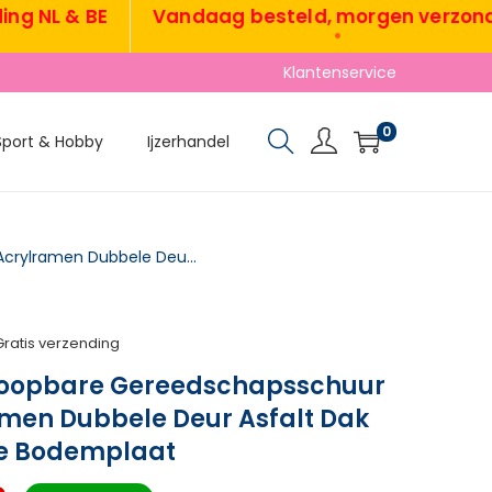
NL & BE
Vandaag besteld, morgen verzonden
•
Klantenservice
0
Sport & Hobby
Ijzerhandel
Houten Tuinkast Loopbare Gereedschapsschuur Met Plank Acrylramen Dubbele Deur Asfalt Dak Lamellenventilatie Bodemplaat
Gratis verzending
Loopbare Gereedschapsschuur
amen Dubbele Deur Asfalt Dak
ie Bodemplaat