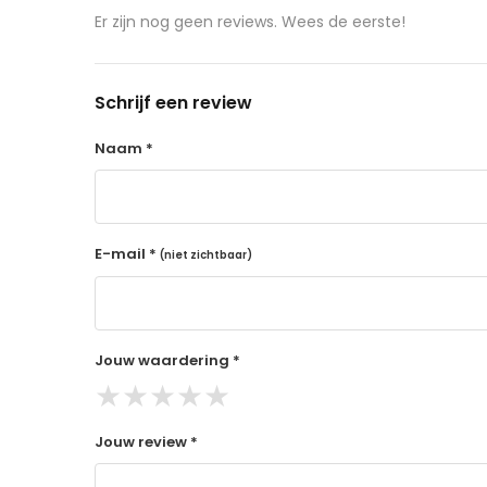
aangeschafte product terug naar de koper.
Er zijn nog geen reviews. Wees de eerste!
14 dagen retourtermijn
Gratis retourneren voor Nederland & België
Schrijf een review
Binnen 14 dagen een terugbetaling na ontva
De terugbetaling wordt gedaan via de beta
Naam *
Lees hier meer..
E-mail *
(niet zichtbaar)
Jouw waardering *
★
★
★
★
★
Jouw review *