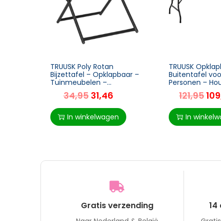
TRUUSK Poly Rotan
TRUUSK Opklap
Bijzettafel – Opklapbaar –
Buitentafel voo
Tuinmeubelen –
Personen – Hou
Balkontafel – Klaptafel –
Donkergrijs – 18
34,95
31,46
121,95
109
Metaal – Grijs – 40 x 40 x
73 cm
40 cm
In winkelwagen
In winkel
Gratis verzending
14