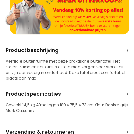
A
›
Productbeschrijving
l
Verrijk je buitenruimte met deze praktische buitentafel! Het
t
stalen frame en het kunststof tafelblad zorgen voor stabiliteit
e
en zijn eenvoudig in onderhoud. Deze tafel biedt comfortabel
plaats aan max…
r
n
›
Productspecificaties
a
t
Gewicht 14,5 kg Afmetingen 180 × 75,5 × 73 cm Kleur Donker grijs
Merk Outsunny
i
v
e
›
Verzending & retourneren