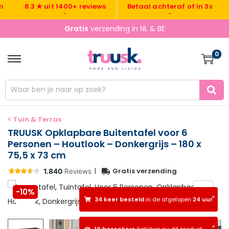
Gra
8.3 ★ uit 1400+ reviews
Betaal achteraf of in 3x
•
•
Gratis
verzending in NL & BE
0
< Tuin & Terras
TRUUSK Opklapbare Buitentafel voor 6
Personen – Houtlook – Donkergrijs – 180 x
75,5 x 73 cm
|
Gratis verzending
-10%
×
34 keer besteld
in de afgelopen
24 uur
×
10 bezoekers
bekijken nu dit product