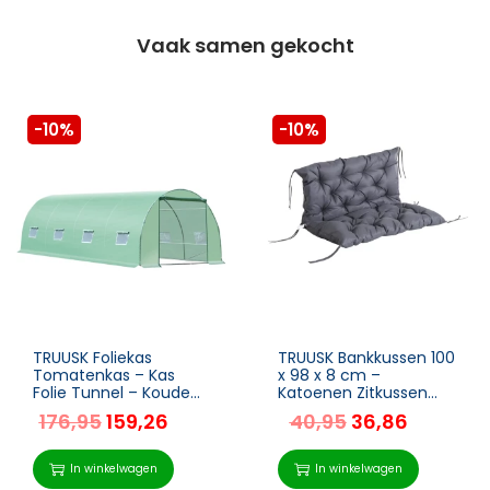
Vaak samen gekocht
-10%
-10%
TRUUSK Foliekas
TRUUSK Bankkussen 100
Tomatenkas – Kas
x 98 x 8 cm –
Folie Tunnel – Koude
Katoenen Zitkussen
Kozijn – Met Venster –
voor Tuinbank –
176,95
159,26
40,95
36,86
Groen – 590 x 300 x
Donkergrijs –
200 cm
Comfortabel en Stijlvol
– Geschikt voor
In winkelwagen
In winkelwagen