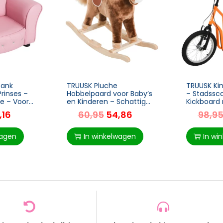
bank
TRUUSK Pluche
TRUUSK Ki
Prinses –
Hobbelpaard voor Baby’s
– Stadssc
e – Voor
en Kinderen – Schattig
Kickboard
59 x B41,5
Schommeldier – Bruin –
Luchtband
,16
60,95
54,86
98,9
Afmetingen: L74 x B33 x
135 x 58 x
H62 cm
wagen
In winkelwagen
In wi