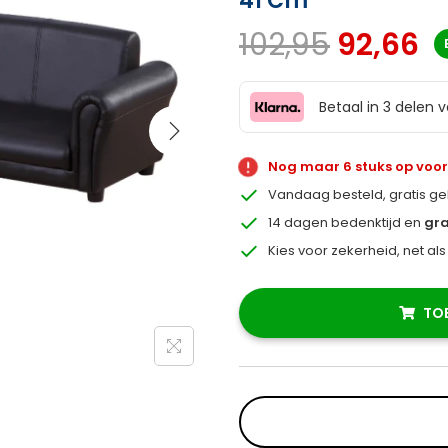
41 Cm
102,95
92,66
Betaal in 3 delen 
Nog maar 6 stuks op voo
Vandaag besteld, gratis g
14 dagen bedenktijd en
gra
Kies voor zekerheid, net al
TO