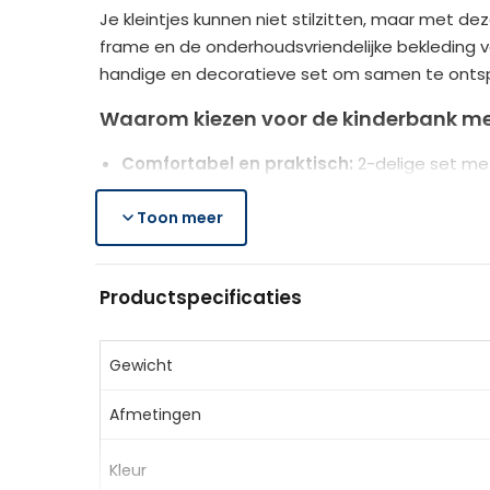
Je kleintjes kunnen niet stilzitten, maar met 
frame en de onderhoudsvriendelijke bekleding v
handige en decoratieve set om samen te ontsp
Waarom kiezen voor de kinderbank me
Comfortabel en praktisch:
2-delige set met
Veilig ontwerp:
afgeronde randen, massief ho
Gemakkelijk schoon te maken:
Toon meer
PVC hoes en
Productspecificaties
Productspecificaties
Materiaal:
Hout, PVC, schuim
Kleur:
Zwart
Laadvermogen bank:
60 kg
Gewicht
Laadvermogen kruk:
40 kg
Afmetingen
Afmetingen bank:
83 x 42 x 41 cm (LxBxH)
Afmetingen kruk:
54 x 25 x 18 cm (LxBxH)
Kleur
Zitmaat:
29 x 56 cm (BxD)