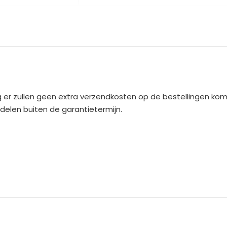
HOMCOM
lezier met de kinderbank met poef. Bestel vandaag nog!
 er zullen geen extra verzendkosten op de bestellingen ko
rdelen buiten de garantietermijn.
ns? TRUUSK bied je de mogelijkheid om het product binnen 