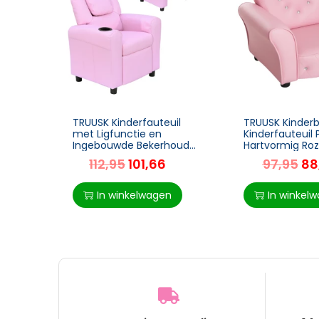
TRUUSK Kinderfauteuil
TRUUSK Kinder
met Ligfunctie en
Kinderfauteuil 
Ingebouwde Bekerhouder
Hartvormig Roz
– Roze – Geschikt voor 3-
Kinderkamer – L
112,95
101,66
97,95
88
6 jaar – Afmetingen 62 x
x H49 cm
56 x 69 cm
In winkelwagen
In winkel