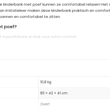
deze kinderbank met poef kunnen ze comfortabel relaxen! Het
r
an imitatieleer maken deze kinderbank praktisch en comforta
n
annen en comfortabel te zitten.
a
t
t poef?
i
 tweezitsbank en kruk voor extra comfort
v
uten frame en antislipvoetjes zorgen voor stabiliteit
e
 schuimvulling bieden comfort en zijn eenvoudig te reinige
:
10,8 kg
83 × 42 × 41 cm
Zwart