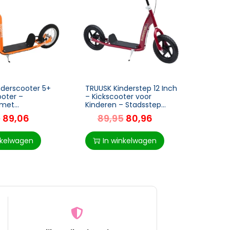
nderscooter 5+
TRUUSK Kinderstep 12 Inch
TRUUS
ooter –
– Kickscooter voor
Diere
 met
Kinderen – Stadsstep
met O
en – Oranje –
met Achterrem – In
Piggy
5
89,06
89,95
80,96
7
 88-94 cm
Hoogte Verstelbaar –
Zwart 
Staal – EVA – Rood –
36 c
nkelwagen
In winkelwagen
I