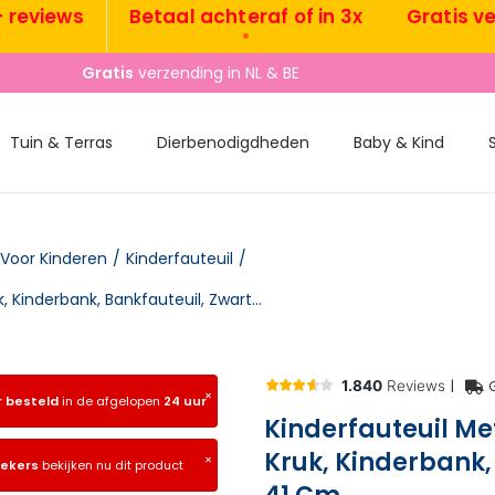
iews
Betaal achteraf of in 3x
Gratis verzen
•
•
Gratis
verzending in NL & BE
Tuin & Terras
Dierbenodigdheden
Baby & Kind
 Voor Kinderen
/
Kinderfauteuil
/
Kinderfauteuil Met Voetenbank, Kinderbank Met Kruk, Kinderbank, Bankfauteuil, Zwart, 83 X 42 X 41 Cm
|
×
r besteld
in de afgelopen
24 uur
Kinderfauteuil M
Kruk, Kinderbank, 
×
oekers
bekijken nu dit product