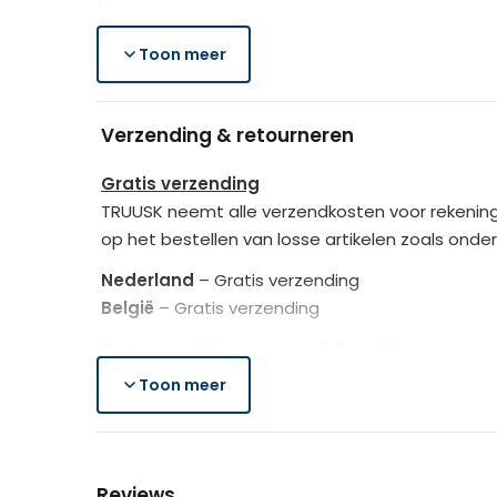
Zithoogte:
18 cm
Geschikte leeftijd:
3-5 jaar
Merk
Toon meer
Leveringsomvang
1 x Kinderbank
Verzending & retourneren
1 x Kruk
Gratis verzending
Laat je kinderen genieten van comfort en p
TRUUSK neemt alle verzendkosten voor rekening
op het bestellen van losse artikelen zoals onde
Nederland
– Gratis verzending
België
– Gratis verzending
De bezorgtijd is ongeveer 2-3 werkdagen.
Toon meer
Lees hier meer..
Gratis retourneren
Is het aangeschafte product toch niet naar we
Reviews