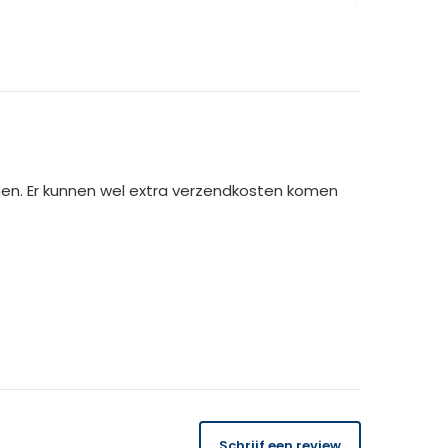
men. Er kunnen wel extra verzendkosten komen
14 dagen
gratis
te retourneren.
Schrijf een review