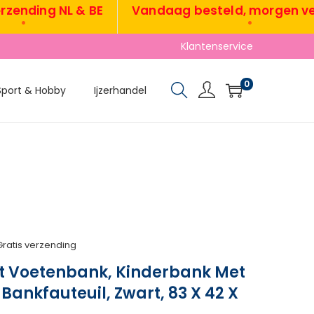
ding NL & BE
Vandaag besteld, morgen verzo
•
Klantenservice
0
Sport & Hobby
Ijzerhandel
Gratis verzending
et Voetenbank, Kinderbank Met
Bankfauteuil, Zwart, 83 X 42 X