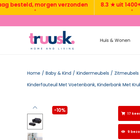
esteld, morgen verzonden
8.3 ★ uit 1400+ rev
•
•
Huis & Wonen
Home
/
Baby & Kind
/
Kindermeubels
/
Zitmeubels
-10%
17 kee
9 bez