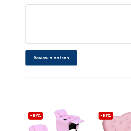
Review plaatsen
-10%
-10%