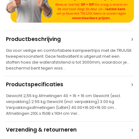
A
›
Productbeschrijving
l
Ga voor veilige en comfortabele kampeertrips met de TRUUSK
t
tweepersoonstent. Deze festivaltent is uitgerust met een
e
stoffen hoes die waterafstotend is tot 3000mm, waardoor je
beschermd bent tegen wiss…
r
n
›
Productspecificaties
a
t
Gewicht 2,55 kg Afmetingen 40 × 16 × 16 cm Gewicht (excl.
verpakking) 2.55 kg Gewicht (incl. verpakking) 3.00 kg
i
Verpakkingsafmetingen (LxBxH) 40.00×16.00×16.00 cm
v
Afmetingen 210L x 150B x 110H cm Ver…
e
›
Verzending & retourneren
: