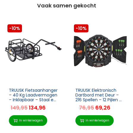
Vaak samen gekocht
-10%
-10%
TRUUSK Fietsaanhanger
TRUUSK Elektronisch
– 40 Kg Laadvermogen
Dartbord met Deur –
– Inklapbaar – Staal en
216 Spellen – 12 Pijlen –
Rubber – Zwart – 155 x
Tot 8 Spelers –
149,95
134,96
76,95
69,26
71,5 x 77 cm
Inclusief 4 LED –
Afmetingen 49 x 54,6 x
5,5 cm
In winkelwagen
In winkelwagen