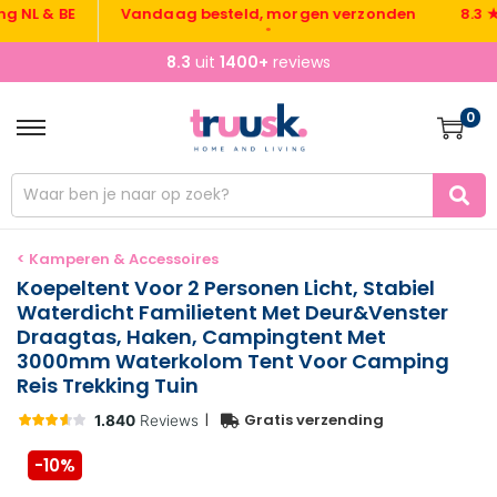
 & BE
Vandaag besteld, morgen verzonden
8.3 ★ uit
•
8.3
uit
1400+
reviews
0
< Kamperen & Accessoires
Koepeltent Voor 2 Personen Licht, Stabiel
Waterdicht Familietent Met Deur&Venster
Draagtas, Haken, Campingtent Met
3000mm Waterkolom Tent Voor Camping
Reis Trekking Tuin
|
Gratis verzending
-10%