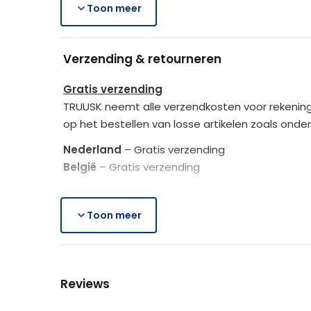
Merk
Toon meer
1 x Boksset
1 x Handleiding
Rotan_kleur
Verzending & retourneren
Train op een energieke en sportieve manier m
Kussen_kleur
Gratis verzending
TRUUSK neemt alle verzendkosten voor rekening
op het bestellen van losse artikelen zoals onde
Nederland
– Gratis verzending
België
– Gratis verzending
De bezorgtijd is ongeveer 2-3 werkdagen.
Toon meer
Lees hier meer..
Gratis retourneren
Is het aangeschafte product toch niet naar we
Reviews
Je heb na de retourmelding nogmaals 14 dagen o
de producten controleert TRUUSK het product zo