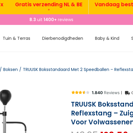
Gratis verzending NL & BE
Vandaag besteld,
•
8.3
uit
1400+
reviews
Tuin & Terras
Dierbenodigdheden
Baby & Kind
/
Boksen
/
|
TRUUSK Boksstand
Reflexstang – Zui
Voor Volwassenen