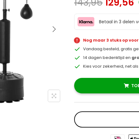
143,95
129,56
Betaal in 3 delen 
Nog maar 3 stuks op voo
Vandaag besteld, gratis g
14 dagen bedenktijd en
gra
Kies voor zekerheid, net al
TO