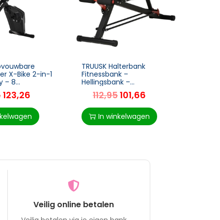
pvouwbare
TRUUSK Halterbank
TRUUS
r X-Bike 2-in-1
Fitnessbank –
Opvo
y – 8
Hellingsbank –
Miniv
sniveaus –
Multifunctionele
– Tet
5
123,26
112,95
101,66
6
 – Staal Zwart
Buiktrainer – Verstelbaar
186 x
cm
– Staal – Zwart – 64 x 146
Voetb
x 73,5-85 cm
nkelwagen
In winkelwagen
I
Veilig online betalen