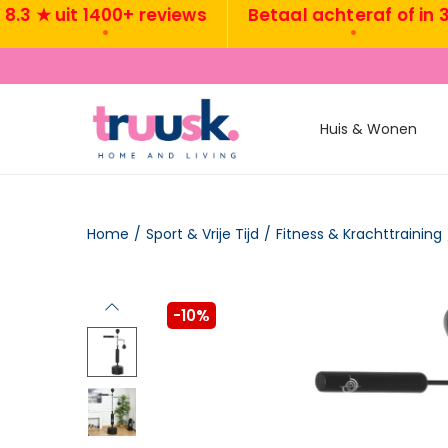
★ uit 1400+ reviews
Betaal achteraf of in 3x
•
•
Huis & Wonen
Home
/
Sport & Vrije Tijd
/
Fitness & Krachttraining
-10%