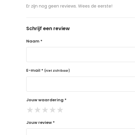
aangeschafte product terug naar de koper.
Er zijn nog geen reviews. Wees de eerste!
14 dagen retourtermijn
Gratis retourneren voor Nederland & België
Schrijf een review
Binnen 14 dagen een terugbetaling na ontva
De terugbetaling wordt gedaan via de beta
Naam *
Lees hier meer..
E-mail *
(niet zichtbaar)
Jouw waardering *
★
★
★
★
★
Jouw review *