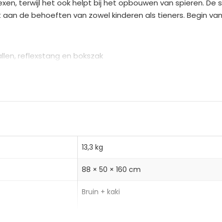
en, terwijl het ook helpt bij het opbouwen van spieren. De st
n
et aan de behoeften van zowel kinderen als tieners. Begin v
a
t
i
len, reflexstang en bokszak
v
30 cm, geschikt voor alle lengtes
e
kkel hand- en oogcoördinatie
:
13,3 kg
88 × 50 × 160 cm
Bruin + kaki
0 kg, water-zandmengsel 40 kg
HOMCOM