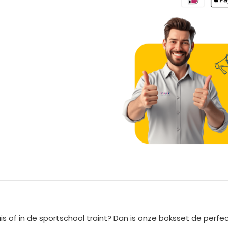
A
l
t
e
is of in de sportschool traint? Dan is onze boksset de perfe
r