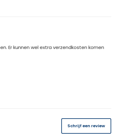
men. Er kunnen wel extra verzendkosten komen
14 dagen
gratis
te retourneren.
Schrijf een review
 orderbedrag gecrediteerd. Bij ontvangst van
USK binnen 14 dagen de kosten van het