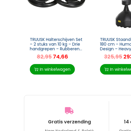
TRUUSK Halterschijven Set
TRUUSK Staand
– 2 stuks van 10 kg – Drie
180 cm – Hum
handgrepen – Rubberen
Design – Heavy
coating – Vloervriendelijk
Voor Professio
82,95
74,66
325,95
29
– Metaal – Voor
Beginners – Zw
In winkelwagen
In winkel
Gratis verzending
14