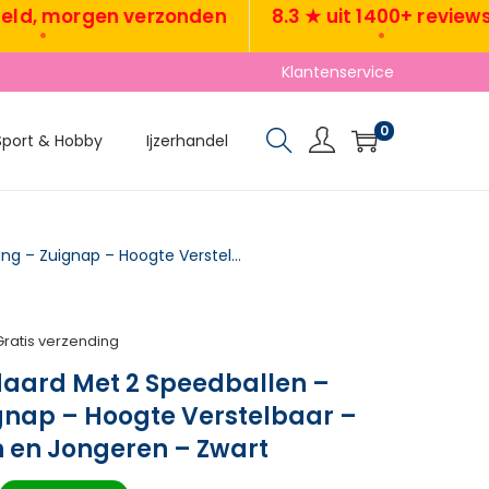
 morgen verzonden
8.3 ★ uit 1400+ reviews
•
•
Klantenservice
0
Sport & Hobby
Ijzerhandel
TRUUSK Boksstandaard Met 2 Speedballen – Reflexstang – Zuignap – Hoogte Verstelbaar – Voor Volwassenen en Jongeren – Zwart
Gratis verzending
aard Met 2 Speedballen –
gnap – Hoogte Verstelbaar –
 en Jongeren – Zwart