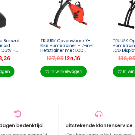
e Bokszak
TRUUSK Opvouwbare X-
TRUUSK O
anoid
Bike Hometrainer – 2-in-1
Hometraine
 Duty –
Fietstrainer met LCD
LCD Displa
nals en
Display – 8 Verstelbare
Weerstand
3,36
137,95
124,16
136,9
art
Weerstandsniveaus –
Spankabels
Spankabels – Staal
97x51x115 
wagen
In winkelwagen
In wi
 dagen bedenktijd
Uitstekende klantenservice