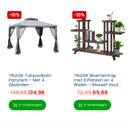
-10%
-10%
TRUUSK Tuinpaviljoen
TRUUSK Bloementrap
Partytent – Met 4
met 6 Planken en 4
Zijwanden –
Wielen – Massief Hout
Weerbestendig –
– 123.5cm x 33cm x
149,95
134,96
72,95
65,66
Metaal + Polyester –
80cm – Bruin –
Lichtgrijs – 2,94 x 2,94 x
Decoratief voor Binnen
2,65 m
en Buiten
In winkelwagen
In winkelwagen