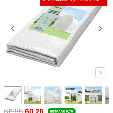
66,95
60,26
BESPAAR
6,70