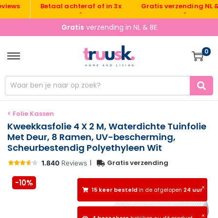
Gratis verzending NL & BE
s
Betaal achteraf of in 3x
•
•
Gratis
verzending in NL & BE
0
< Folie Kassen
Kweekkasfolie 4 X 2 M, Waterdichte Tuinfolie
Met Deur, 8 Ramen, UV-bescherming,
Scheurbestendig Polyethyleen Wit
|
Gratis verzending
-10%
×
15 keer besteld
in de afgelopen
24 uur
×
4 bezoekers
bekijken nu dit product