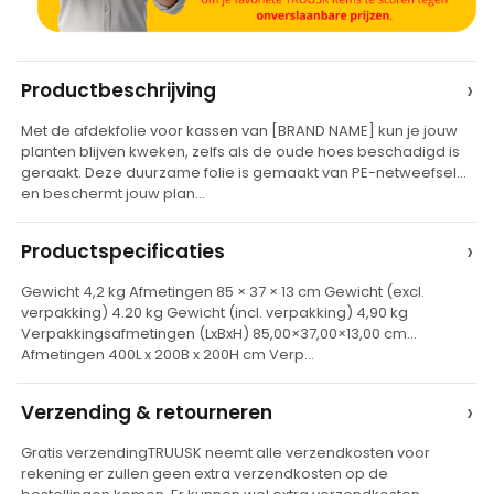
A
›
Productbeschrijving
l
Met de afdekfolie voor kassen van [BRAND NAME] kun je jouw
t
planten blijven kweken, zelfs als de oude hoes beschadigd is
e
geraakt. Deze duurzame folie is gemaakt van PE-netweefsel
en beschermt jouw plan…
r
n
›
Productspecificaties
a
t
Gewicht 4,2 kg Afmetingen 85 × 37 × 13 cm Gewicht (excl.
verpakking) 4.20 kg Gewicht (incl. verpakking) 4,90 kg
i
Verpakkingsafmetingen (LxBxH) 85,00×37,00×13,00 cm
v
Afmetingen 400L x 200B x 200H cm Verp…
e
›
Verzending & retourneren
:
Gratis verzendingTRUUSK neemt alle verzendkosten voor
rekening er zullen geen extra verzendkosten op de