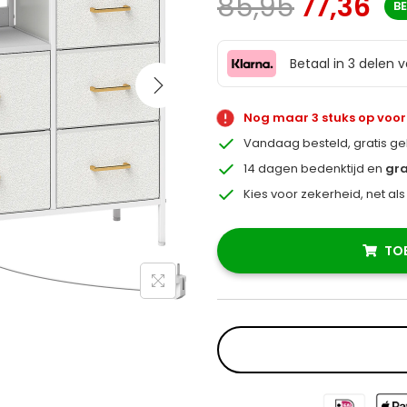
85,95
77,36
B
Betaal in 3 delen 
Nog maar 3 stuks op voo
Vandaag besteld, gratis g
14 dagen bedenktijd en
gra
Kies voor zekerheid, net al
TO