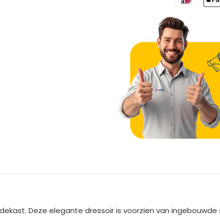
A
l
t
e
ekast. Deze elegante dressoir is voorzien van ingebouwde
r