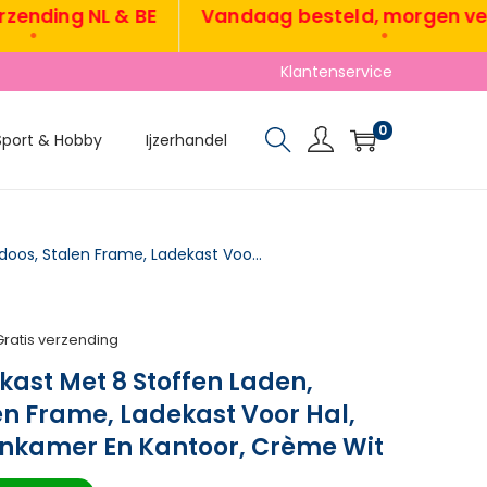
ing NL & BE
Vandaag besteld, morgen verzon
•
Klantenservice
0
Sport & Hobby
Ijzerhandel
Ladekast, Opbergkast Met 8 Stoffen Laden, Stekkerdoos, Stalen Frame, Ladekast Voor Hal, Slaapkamer, Woonkamer En Kantoor, Crème Wit
Gratis verzending
ast Met 8 Stoffen Laden,
en Frame, Ladekast Voor Hal,
nkamer En Kantoor, Crème Wit