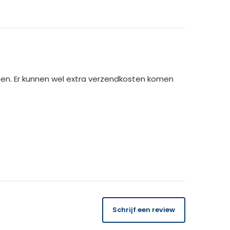
00 cm
m
men. Er kunnen wel extra verzendkosten komen
14 dagen
gratis
te retourneren.
Schrijf een review
 orderbedrag gecrediteerd. Bij ontvangst van
USK binnen 14 dagen de kosten van het