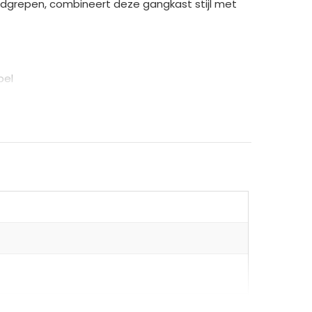
ndgrepen, combineert deze gangkast stijl met
bel
uitstraling
e vloer