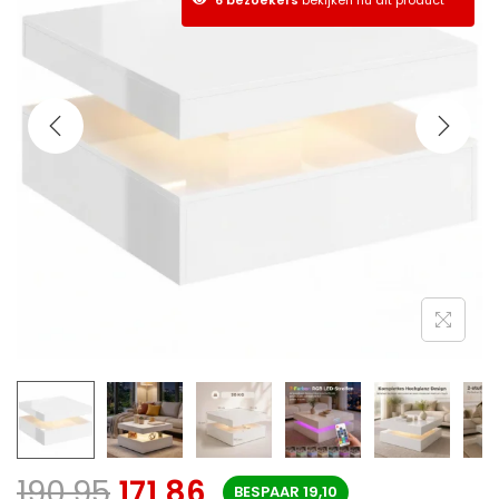
190,95
171,86
BESPAAR
19,10