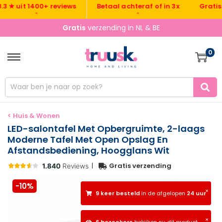
Gratis verz
 uit 1400+ reviews
Betaal achteraf of in 3x
•
•
Gratis
verzending in NL & BE
0
< Huis & Wonen
LED-salontafel Met Opbergruimte, 2-laags
Moderne Tafel Met Open Opslag En
Afstandsbediening, Hoogglans Wit
|
Gratis verzending
-10%
×
9 keer besteld
in de afgelopen
24 uur
×
6 bezoekers
bekijken nu dit product