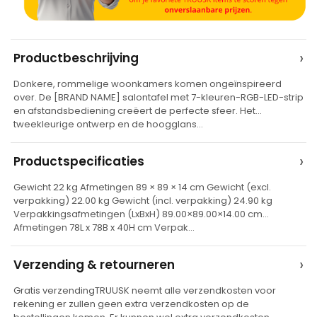
A
›
Productbeschrijving
l
Donkere, rommelige woonkamers komen ongeïnspireerd
t
over. De [BRAND NAME] salontafel met 7-kleuren-RGB-LED-strip
e
en afstandsbediening creëert de perfecte sfeer. Het
tweekleurige ontwerp en de hoogglans…
r
n
›
Productspecificaties
a
t
Gewicht 22 kg Afmetingen 89 × 89 × 14 cm Gewicht (excl.
verpakking) 22.00 kg Gewicht (incl. verpakking) 24.90 kg
i
Verpakkingsafmetingen (LxBxH) 89.00×89.00×14.00 cm
v
Afmetingen 78L x 78B x 40H cm Verpak…
e
›
Verzending & retourneren
:
Gratis verzendingTRUUSK neemt alle verzendkosten voor
rekening er zullen geen extra verzendkosten op de