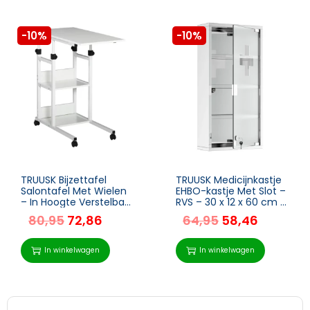
-10%
-10%
TRUUSK Bijzettafel
TRUUSK Medicijnkastje
Salontafel Met Wielen
EHBO-kastje Met Slot –
– In Hoogte Verstelbaar
RVS – 30 x 12 x 60 cm –
Nachtkastje – 2
Veilig en Stijlvol
80,95
72,86
64,95
58,46
Onderste Planken –
opbergen van EHBO-
Voor Eetkamer
benodigdheden
Woonkamer –
In winkelwagen
In winkelwagen