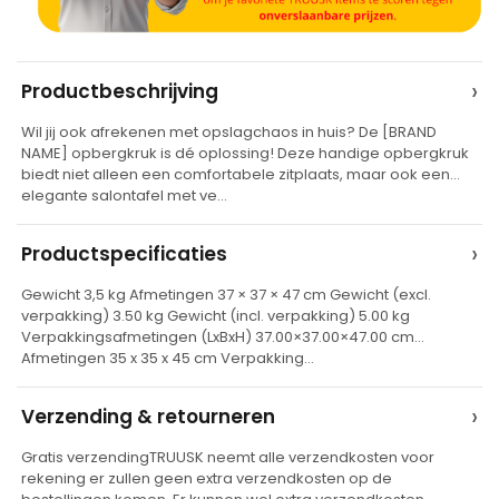
A
›
Productbeschrijving
l
Wil jij ook afrekenen met opslagchaos in huis? De [BRAND
t
NAME] opbergkruk is dé oplossing! Deze handige opbergkruk
e
biedt niet alleen een comfortabele zitplaats, maar ook een
elegante salontafel met ve…
r
n
›
Productspecificaties
a
t
Gewicht 3,5 kg Afmetingen 37 × 37 × 47 cm Gewicht (excl.
verpakking) 3.50 kg Gewicht (incl. verpakking) 5.00 kg
i
Verpakkingsafmetingen (LxBxH) 37.00×37.00×47.00 cm
v
Afmetingen 35 x 35 x 45 cm Verpakking…
e
›
Verzending & retourneren
:
Gratis verzendingTRUUSK neemt alle verzendkosten voor
rekening er zullen geen extra verzendkosten op de