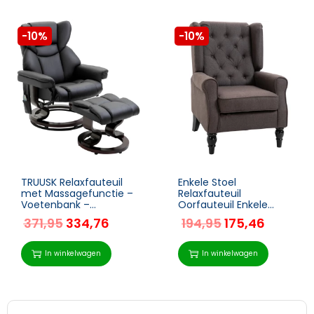
-10%
-10%
TRUUSK Relaxfauteuil
Enkele Stoel
met Massagefunctie –
Relaxfauteuil
Voetenbank –
Oorfauteuil Enkele
Ligfunctie –
Stoel Accentstoel Met
371,95
334,76
194,95
175,46
Imitatieleer – 79 x 82 x
Getufte Houten Poten
101 cm
Polyester Bruin 74 X 86
X 102 Cm
In winkelwagen
In winkelwagen