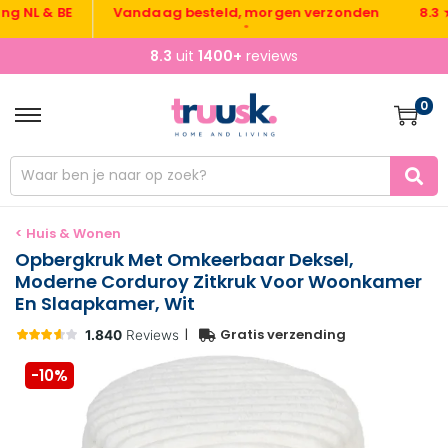
 & BE
Vandaag besteld, morgen verzonden
8.3 ★ uit
•
8.3
uit
1400+
reviews
0
< Huis & Wonen
Opbergkruk Met Omkeerbaar Deksel,
Moderne Corduroy Zitkruk Voor Woonkamer
En Slaapkamer, Wit
|
Gratis verzending
-10%