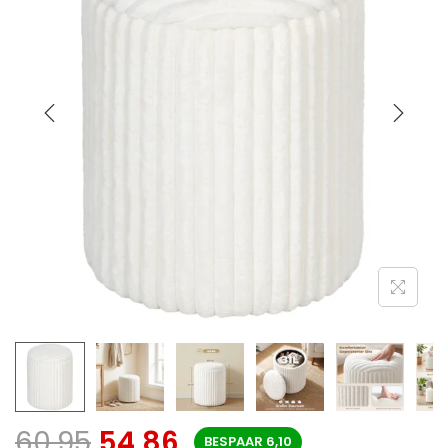
60,95
54,86
BESPAAR
6,10