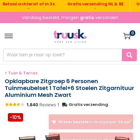
Gratis verzending NL & BE
Vanda
aal achteraf of in 3x
•
•
Vandaag besteld, morgen
gratis
verzonden
0
< Tuin & Terras
Opklapbare Zitgroep 6 Personen
Tuinmeubelset 1 Tafel+6 Stoelen Zitgarnituur
Aluminium Mesh Zwart
|
Gratis verzending
-10%