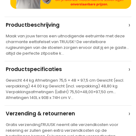
A
›
Productbeschrijving
l
Maak van jouw terras een uitnodigende eetruimte met deze
t
charmante eettafelset van TRUUSK! De verstelbare
e
rugleuningen van de stoelen zorgen ervoor dat jij en je gasten
altijd de perfecte zitpositie k…
r
n
›
Productspecificaties
a
t
Gewicht 44 kg Afmetingen 75,5 × 48 × 97,5 cm Gewicht (excl.
verpakking) 44.00 kg Gewicht (incl. verpakking) 48,80 kg
i
Verpakkingsafmetingen (LxBxH) 75,50×48,00×97,50 cm
v
Afmetingen 140L x 90B x 74H cm V…
e
›
Verzending & retourneren
:
Gratis verzendingTRUUSK neemt alle verzendkosten voor
rekening er zullen geen extra verzendkosten op de