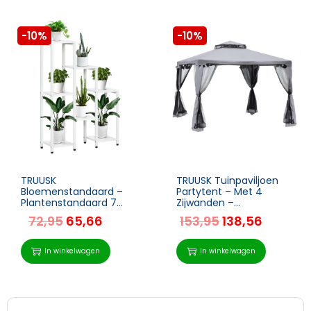
-10%
-10%
TRUUSK
TRUUSK Tuinpaviljoen
Bloemenstandaard –
Partytent – Met 4
Plantenstandaard 7
Zijwanden –
Niveaus – Binnen en
Weerbestendig –
72,95
65,66
153,95
138,56
Buiten – Staal – Wit –
Metaal + Polyester –
65 x 23 x 94,5 cm
Lichtgrijs – 2,94 x 2,94 x
2,65 m
In winkelwagen
In winkelwagen