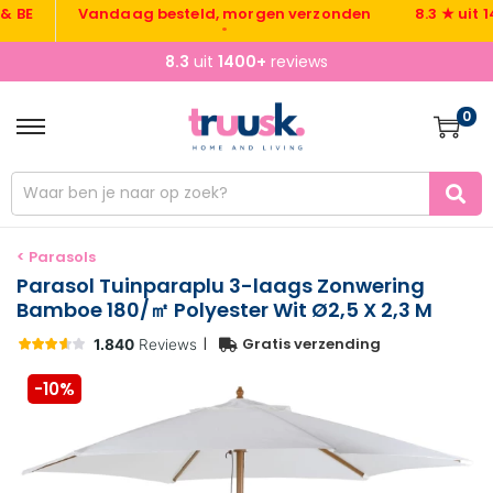
E
Vandaag besteld, morgen verzonden
8.3 ★ uit 1400
•
•
8.3
uit
1400+
reviews
0
< Parasols
Parasol Tuinparaplu 3-laags Zonwering
Bamboe 180/㎡ Polyester Wit Ø2,5 X 2,3 M
|
Gratis verzending
-10%