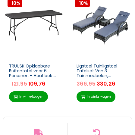
-10%
-10%
TRUUSK Opklapbare
Ligstoel Tuinligstoel
Buitentafel voor 6
Tafelset Van 3
Personen – Houtlook –
Tuinmeubelen,
Donkergrijs – 180 x 75,5
Polyrattan + Metaalgrijs
121,95
109,76
366,95
330,26
x 73 cm
In winkelwagen
In winkelwagen