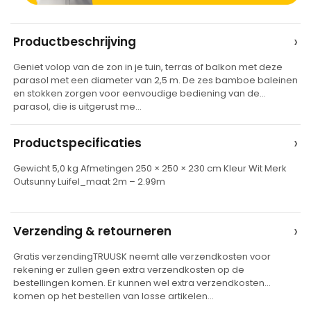
A
›
Productbeschrijving
l
Geniet volop van de zon in je tuin, terras of balkon met deze
t
parasol met een diameter van 2,5 m. De zes bamboe baleinen
e
en stokken zorgen voor eenvoudige bediening van de
parasol, die is uitgerust me…
r
n
›
Productspecificaties
a
t
Gewicht 5,0 kg Afmetingen 250 × 250 × 230 cm Kleur Wit Merk
Outsunny Luifel_maat 2m – 2.99m
i
v
e
›
Verzending & retourneren
:
Gratis verzendingTRUUSK neemt alle verzendkosten voor
rekening er zullen geen extra verzendkosten op de
bestellingen komen. Er kunnen wel extra verzendkosten
komen op het bestellen van losse artikelen…