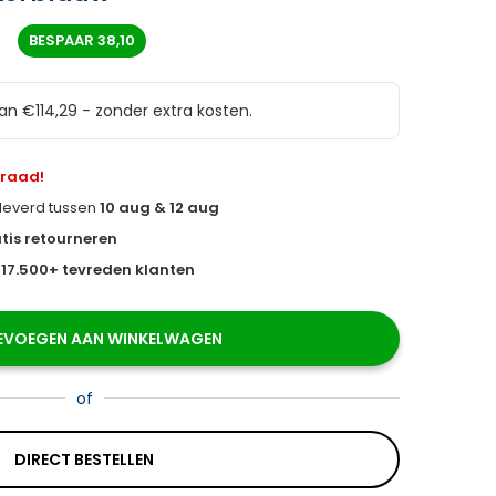
6
BESPAAR
38,10
van €114,29 - zonder extra kosten.
rraad!
eleverd tussen
10 aug & 12 aug
tis retourneren
s
17.500+ tevreden klanten
EVOEGEN AAN WINKELWAGEN
of
DIRECT BESTELLEN