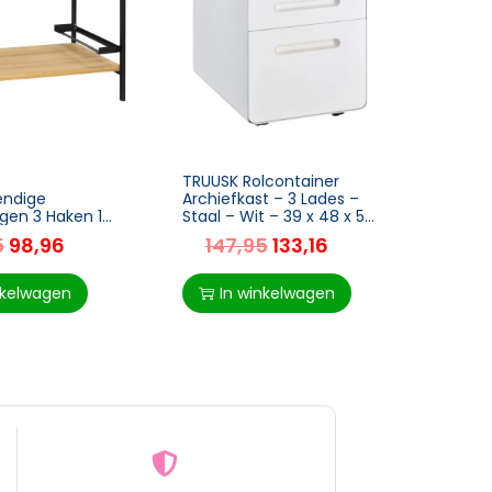
TRUUSK Rolcontainer
TRUUS
endige
Archiefkast – 3 Lades –
Bartaf
gen 3 Haken 1
Staal – Wit – 39 x 48 x 59
2 Bar
cm X 65cm X
cm – Kantooropbergdoos
Met B
5
98,96
147,95
133,16
11
t + Naturel
Zitgr
Eetka
nkelwagen
In winkelwagen
I