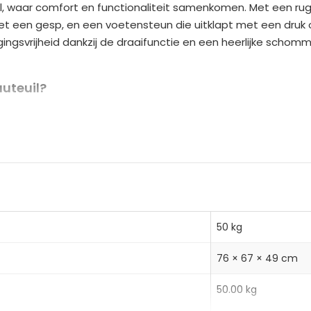
l, waar comfort en functionaliteit samenkomen. Met een rugl
r
een gesp, en een voetensteun die uitklapt met een druk op
n
ngsvrijheid dankzij de draaifunctie en een heerlijke schomme
a
t
i
uteuil?
v
ning tot 135° met eenvoudige gespaanpassing
e
 draaifunctie en schommelfunctie voor extra comfort
:
 met pocketvering, ademend stof in lederlook en stevig sta
50 kg
, staal
76 × 67 × 49 cm
DxH)
 x 85 cm
50.00 kg