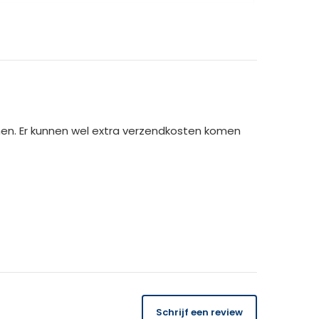
0 cm
8cm
men. Er kunnen wel extra verzendkosten komen
14 dagen
gratis
te retourneren.
Schrijf een review
 orderbedrag gecrediteerd. Bij ontvangst van