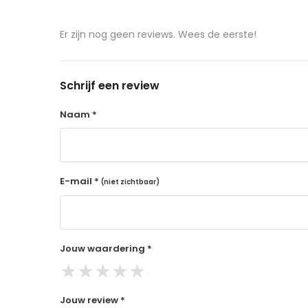
de producten controleert TRUUSK het product zo
aangeschafte product terug naar de koper.
Er zijn nog geen reviews. Wees de eerste!
14 dagen retourtermijn
Gratis retourneren voor Nederland & België
Schrijf een review
Binnen 14 dagen een terugbetaling na ontva
De terugbetaling wordt gedaan via de beta
Naam *
Lees hier meer..
E-mail *
(niet zichtbaar)
Jouw waardering *
★
★
★
★
★
Jouw review *