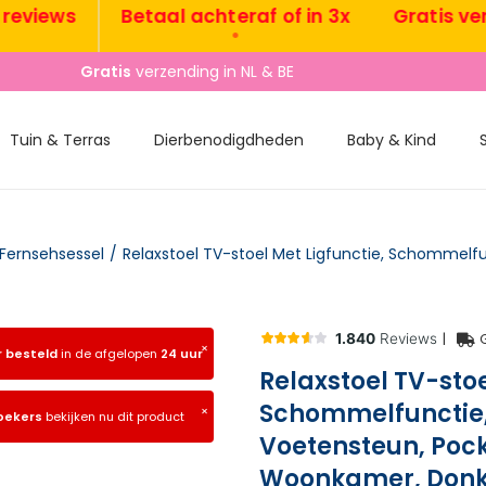
ews
Betaal achteraf of in 3x
Gratis verzend
•
•
Gratis
verzending in NL & BE
Tuin & Terras
Dierbenodigdheden
Baby & Kind
Fernsehsessel
/
|
×
r besteld
in de afgelopen
24 uur
Relaxstoel TV-stoe
Schommelfunctie,
×
oekers
bekijken nu dit product
Voetensteun, Pock
Woonkamer, Don