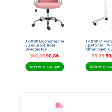
TRUUSK Ergonomische
TRUUSK C-vor
Bureaustoel Roze –
Bijzettafel – Wi
Directiestoel –
Afmetingen: 6
Gecapitonneerde
cm x 78 cm – St
100,95
90,86
55,95
50
Rugleuning – PU – 59,5 x
praktisch – Voo
60,5 x 95-105 cm
interieur
In winkelwagen
In winkel