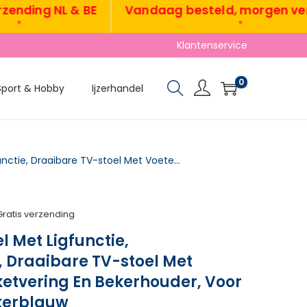
ing NL & BE
Vandaag besteld, morgen verzon
•
Klantenservice
0
Sport & Hobby
Ijzerhandel
Relaxstoel TV-stoel Met Ligfunctie, Schommelfunctie, Draaibare TV-stoel Met Voetensteun, Pocketvering En Bekerhouder, Voor Woonkamer, Donkerblauw
Gratis verzending
l Met Ligfunctie,
 Draaibare TV-stoel Met
etvering En Bekerhouder, Voor
kerblauw