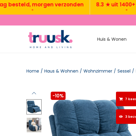
steld, morgen verzonden
8.3 ★ uit 1400+ revi
•
•
Huis & Wonen
Home
/
Haus & Wohnen
/
Wohnzimmer
/
Sessel
/
-10%
7 kee
3 bez