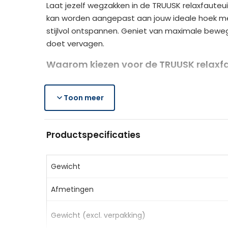
Laat jezelf wegzakken in de TRUUSK relaxfauteui
kan worden aangepast aan jouw ideale hoek met 
stijlvol ontspannen. Geniet van maximale bewegi
doet vervagen.
Waarom kiezen voor de TRUUSK relaxfa
Optimale ontspanning:
verstelbare rugleu
Handige functies:
Toon meer
uitklapbare voetensteun,
Hoogwaardige materialen:
dikke bekleding
Specificaties van het product
Productspecificaties
Merk:
TRUUSK
Kleur:
Donkerblauw
Gewicht
Materiaal:
Lederlook (100% polyester), schuim
Afmetingen
Afmetingen (rechtop):
88 x 96 x 108 cm (Bx
Afmetingen (achteroverleunend):
88 x 165
Gewicht (excl. verpakking)
Zitvlak:
48 x 56 cm