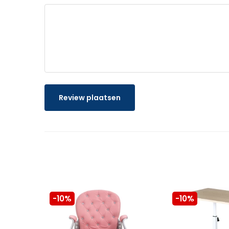
Review plaatsen
-10%
-10%