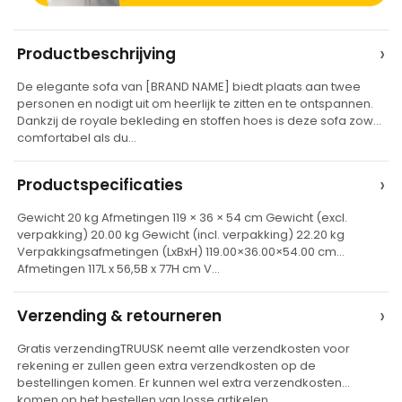
A
›
Productbeschrijving
l
De elegante sofa van [BRAND NAME] biedt plaats aan twee
t
personen en nodigt uit om heerlijk te zitten en te ontspannen.
e
Dankzij de royale bekleding en stoffen hoes is deze sofa zowel
comfortabel als du…
r
n
›
Productspecificaties
a
t
Gewicht 20 kg Afmetingen 119 × 36 × 54 cm Gewicht (excl.
verpakking) 20.00 kg Gewicht (incl. verpakking) 22.20 kg
i
Verpakkingsafmetingen (LxBxH) 119.00×36.00×54.00 cm
v
Afmetingen 117L x 56,5B x 77H cm V…
e
›
Verzending & retourneren
:
Gratis verzendingTRUUSK neemt alle verzendkosten voor
rekening er zullen geen extra verzendkosten op de
bestellingen komen. Er kunnen wel extra verzendkosten
komen op het bestellen van losse artikelen…