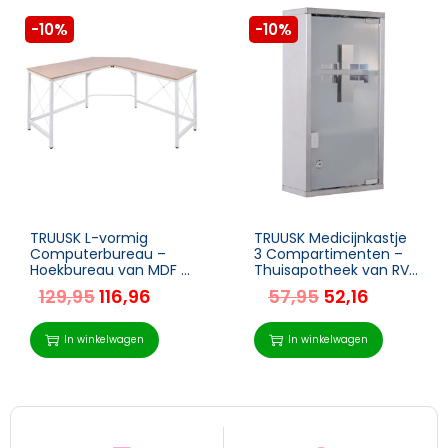
-10%
-10%
TRUUSK L-vormig
TRUUSK Medicijnkastje
Computerbureau –
3 Compartimenten –
Hoekbureau van MDF –
Thuisapotheek van RVS
Natuurlijke uitstraling –
– 25 x 12 x 48 cm –
129,95
116,96
57,95
52,16
150 x 150 x 76 cm –
Voor Thuisgebruik –
Ideaal voor kantoor of
Stijlvol en Functioneel
In winkelwagen
In winkelwagen