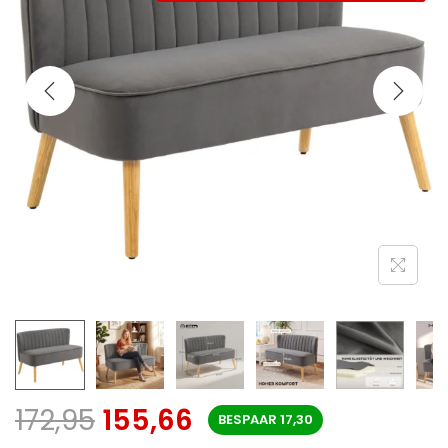
172,95
155,66
BESPAAR
17,30