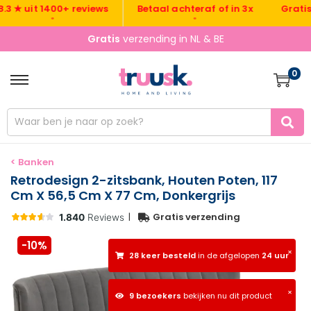
Gratis ver
 uit 1400+ reviews
Betaal achteraf of in 3x
•
•
Gratis
verzending in NL & BE
0
< Banken
Retrodesign 2-zitsbank, Houten Poten, 117
Cm X 56,5 Cm X 77 Cm, Donkergrijs
|
Gratis verzending
-10%
×
28 keer besteld
in de afgelopen
24 uur
×
9 bezoekers
bekijken nu dit product