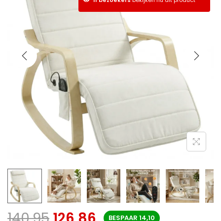
140,95
126,86
BESPAAR
14,10