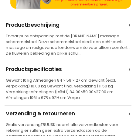
A
›
Productbeschrijving
l
Ervaar pure ontspanning met de [BRAND NAME] massage
t
schommelstoel. Deze schommelstoel biedt een acht-punts
e
massage en rustgevende lendenwarmte voor ultiem comfort.
De fluwelen bekleding en dikke schui…
r
n
›
Productspecificaties
a
t
Gewicht 10 kg Afmetingen 84 × 59 × 27 cm Gewicht (excl.
verpakking) 10.00 kg Gewicht (incl. verpakking) 11.50 kg
i
Verpakkingsafmetingen (LxBxH) 84.00×59.00×27.00 cm
v
Afmetingen 106L x 67B x 92H cm Verpa…
e
›
Verzending & retourneren
:
Gratis verzendingTRUUSK neemt alle verzendkosten voor
rekening er zullen geen extra verzendkosten op de