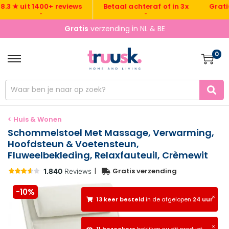
Gratis ver
★ uit 1400+ reviews
Betaal achteraf of in 3x
•
•
Gratis
verzending in NL & BE
0
< Huis & Wonen
Schommelstoel Met Massage, Verwarming,
Hoofdsteun & Voetensteun,
Fluweelbekleding, Relaxfauteuil, Crèmewit
|
Gratis verzending
-10%
×
13 keer besteld
in de afgelopen
24 uur
×
11 bezoekers
bekijken nu dit product