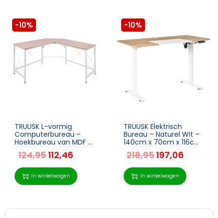
-10%
-10%
TRUUSK L-vormig
TRUUSK Elektrisch
Computerbureau –
Bureau – Naturel Wit –
Hoekbureau van MDF –
140cm x 70cm x 116cm
Natuurlijke uitstraling –
– In hoogte verstelbaar
124,95
112,46
218,95
197,06
150 x 150 x 76 cm –
– Met USB-poort –
Ideaal voor kantoor of
Stijlvol en praktisch
In winkelwagen
In winkelwagen