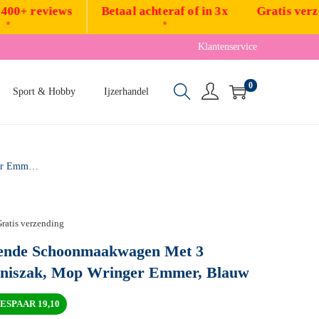
 reviews
Betaal achteraf of in 3x
Gratis verzendi
•
•
Klantenservice
0
Sport & Hobby
Ijzerhandel
Schoonmaakkar, Rijdende Schoonmaakwagen Met 3 Planken, 70-Liter Vuilniszak, Mop Wringer Emmer, Blauw
ratis verzending
ende Schoonmaakwagen Met 3
ilniszak, Mop Wringer Emmer, Blauw
ESPAAR
19,10