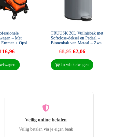
fessionele
TRUUSK 30L Vuilnisbak met
TRUUSK
wagen – Met
Softclose-deksel en Pedaal –
5 Liter
2 Emmer + Opslag
Binnenbak van Metaal – Zwart
Binnen
auw
– 36 x 30 x 60,5 cm
116,96
68,95
62,06
3
kelwagen
In winkelwagen
I
Veilig online betalen
Veilig betalen via je eigen bank