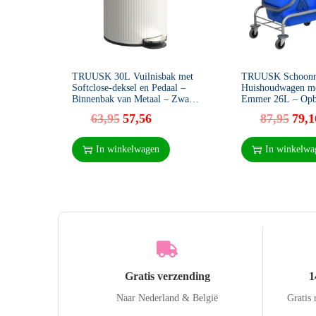
TRUUSK 30L Vuilnisbak met
TRUUSK Schoonm
Softclose-deksel en Pedaal –
Huishoudwagen me
Binnenbak van Metaal – Zwart
Emmer 26L – Op
– 36 x 30 x 60,5 cm
73L – Blauw – 7
63,95
57,56
87,95
79,1
In winkelwagen
In winkelwa
Gratis verzending
1
Naar Nederland & België
Gratis 