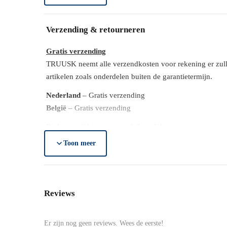
1 x [BRAND NAME] schoonmaakwagen
1 x Wringemmer
Verpakkingsafmetingen (LxBxH)
1 x 70-liter vuilniszak met deksel
Verzending & retourneren
1 x “Nat vloer” (Gladheidsgevaar)-bord
Afmetingen
Gratis verzending
1 x Montagehandleiding
TRUUSK neemt alle verzendkosten voor rekening er zulle
Organiseer je schoonmaakroutine efficiënt en veili
Verpakking
artikelen zoals onderdelen buiten de garantietermijn.
Nederland
– Gratis verzending
Kleur
België
– Gratis verzending
De bezorgtijd is ongeveer 2-3 werkdagen.
Materiaal
Toon meer
Lees hier meer..
Gratis retourneren
Is het aangeschafte product toch niet naar wens? TRUU
Reviews
Je heb na de retourmelding nogmaals 14 dagen om het prod
TRUUSK het product zo spoedig mogelijk, bij goedkeurin
Er zijn nog geen reviews. Wees de eerste!