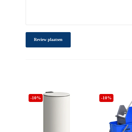
Review plaatsen
-10%
-10%