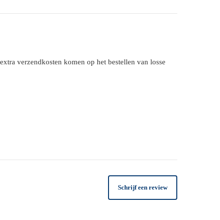
extra verzendkosten komen op het bestellen van losse
tourneren.
Schrijf een review
erd. Bij ontvangst van de producten controleert
eschafte product terug naar de koper.