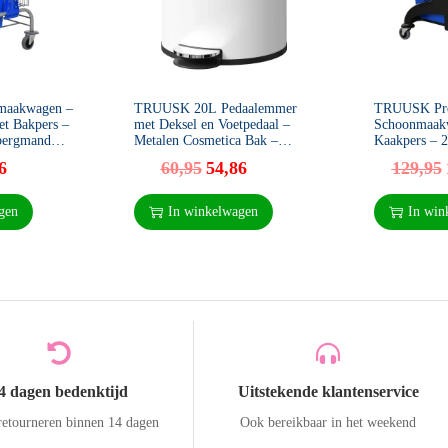
aakwagen –
TRUUSK 20L Pedaalemmer
TRUUSK Pro
t Bakpers –
met Deksel en Voetpedaal –
Schoonmaak
bergmand
Metalen Cosmetica Bak –
Kaakpers – 
3x45x95 cm
Afvalbak met Binnenemmer –
– Oranje/Bl
6
60,95
54,86
129,95
Voor Woonkamer en Kantoor –
gen
In winkelwagen
In win
4 dagen bedenktijd
Uitstekende klantenservice
retourneren binnen 14 dagen
Ook bereikbaar in het weekend