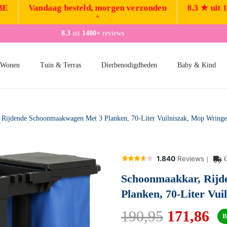
Vandaag besteld, morgen verzonden
8.3 ★ uit 1400+
•
•
Betaal
achteraf
of
in 3 keer
 Wonen
Tuin & Terras
Dierbenodigdheden
Baby & Kind
|
G
Schoonmaakkar, Rijd
Planken, 70-Liter Vu
190,95
171,86
B