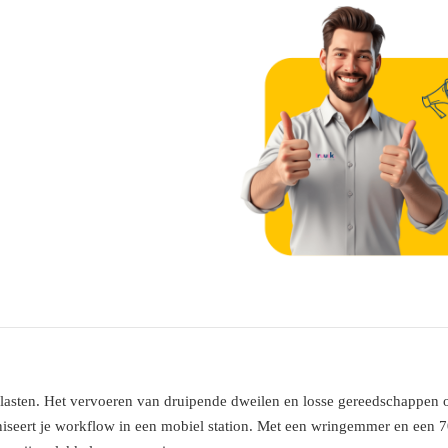
A
l
t
e
asten. Het vervoeren van druipende dweilen en losse gereedschappen op 
r
ert je workflow in een mobiel station. Met een wringemmer en een 70
n