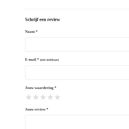
14 dagen retourtermijn
Gratis retourneren voor Nederland & België
Binnen 14 dagen een terugbetaling na ontvangst van 
Schrijf een review
De terugbetaling wordt gedaan via de betaalmethode 
Naam *
Lees hier meer..
E-mail *
(niet zichtbaar)
Jouw waardering *
★
★
★
★
★
Jouw review *