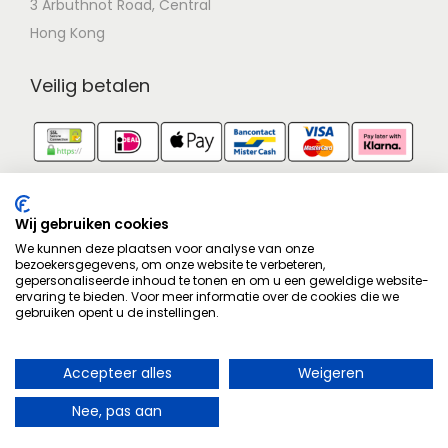
3 Arbuthnot Road, Central
Hong Kong
Veilig betalen
Identiteit
Contactgegevens zijn geverifieerd.
Wij gebruiken cookies
We kunnen deze plaatsen voor analyse van onze
bezoekersgegevens, om onze website te verbeteren,
Goedgekeurd op wetgeving
gepersonaliseerde inhoud te tonen en om u een geweldige website-
Volg ons op
Facebook
!
ervaring te bieden. Voor meer informatie over de cookies die we
Juridisch gecontroleerd.
gebruiken opent u de instellingen.
Stel hier je vraag
Aankoopbescherming
Geschilbemiddeling
Accepteer alles
Weigeren
×
Aangesloten bij een geschillencommissie.
U heeft het recht om uw aankoop binnen 14 dagen te herroepen.
Herroeping van contract
IN WINKELWAGEN
Nee, pas aan
Bestelling herroepen
->