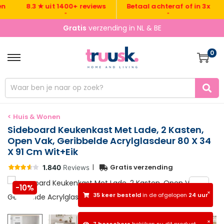
Gr
8.3 ★ uit 1400+ reviews
Betaal achteraf of in 3x
•
•
Gratis
verzending in NL & BE
0
< Huis & Wonen
Sideboard Keukenkast Met Lade, 2 Kasten,
Open Vak, Geribbelde Acrylglasdeur 80 X 34
X 91 Cm Wit+Eik
|
Gratis verzending
-10%
×
35 keer besteld
in de afgelopen
24 uur
×
7 bezoekers
bekijken nu dit product