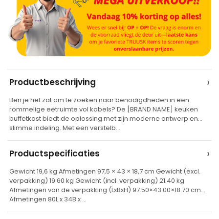
A
›
Productbeschrijving
l
Ben je het zat om te zoeken naar benodigdheden in een
t
rommelige eetruimte vol kabels? De [BRAND NAME] keuken
e
buffetkast biedt de oplossing met zijn moderne ontwerp en
slimme indeling. Met een verstelb…
r
n
›
Productspecificaties
a
t
Gewicht 19,6 kg Afmetingen 97,5 × 43 × 18,7 cm Gewicht (excl.
verpakking) 19.60 kg Gewicht (incl. verpakking) 21.40 kg
i
Afmetingen van de verpakking (LxBxH) 97.50×43.00×18.70 cm
v
Afmetingen 80L x 34B x …
e