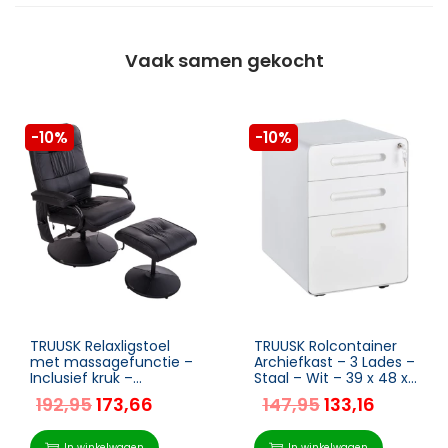
Vaak samen gekocht
-10%
-10%
TRUUSK Relaxligstoel
TRUUSK Rolcontainer
met massagefunctie –
Archiefkast – 3 Lades –
Inclusief kruk –
Staal – Wit – 39 x 48 x
Kunstleer – Zwart – 77
59 cm –
192,95
173,66
147,95
133,16
x 84 x 95 cm
Kantooropbergdoos
In winkelwagen
In winkelwagen