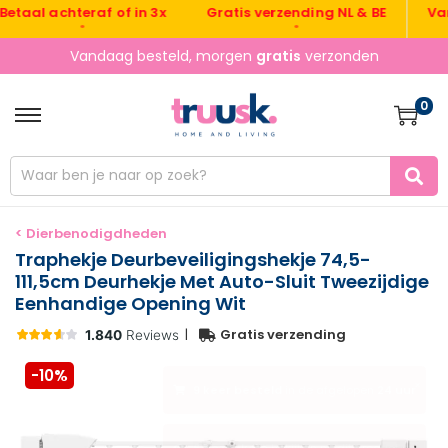
Gratis verzending NL & BE
Vandaa
l achteraf of in 3x
•
•
Vandaag besteld, morgen
gratis
verzonden
0
< Dierbenodigdheden
Traphekje Deurbeveiligingshekje 74,5-
111,5cm Deurhekje Met Auto-Sluit Tweezijdige
Eenhandige Opening Wit
|
Gratis verzending
-10%