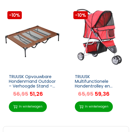
-10%
-10%
TRUUSK Opvouwbare
TRUUSK
Hondenmand Outdoor
Multifunctionele
– Verhoogde Stand –
Hondentrolley en
122cm x 92cm x 23cm
Kattenbuggy –
56,95
51,26
65,95
59,36
– Koffie Bruin + Zwart –
Inklapbaar – Veelkleurig
Voor Honden tot 10 kg
(Rood) – Met
Netvensters – Geschikt
In winkelwagen
In winkelwagen
voor Honden