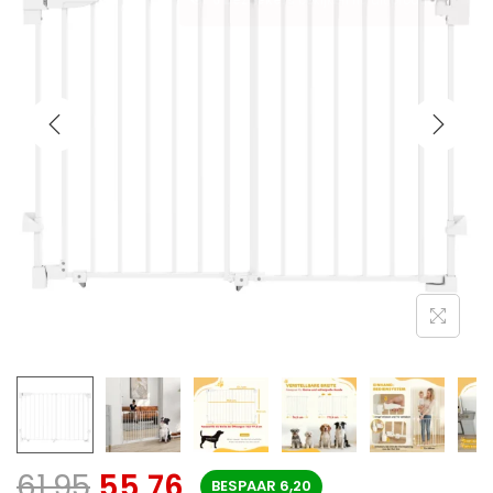
61,95
55,76
BESPAAR
6,20