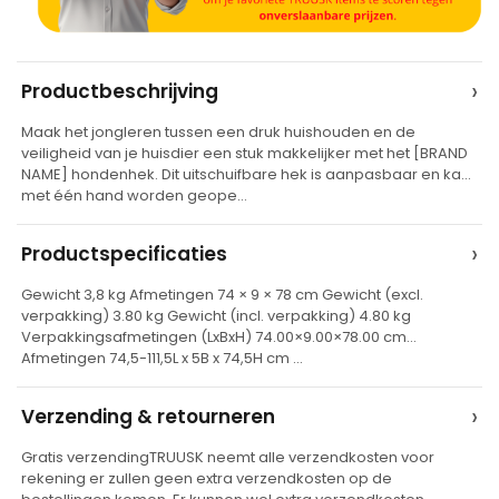
A
›
Productbeschrijving
l
Maak het jongleren tussen een druk huishouden en de
t
veiligheid van je huisdier een stuk makkelijker met het [BRAND
e
NAME] hondenhek. Dit uitschuifbare hek is aanpasbaar en kan
met één hand worden geope…
r
n
›
Productspecificaties
a
t
Gewicht 3,8 kg Afmetingen 74 × 9 × 78 cm Gewicht (excl.
verpakking) 3.80 kg Gewicht (incl. verpakking) 4.80 kg
i
Verpakkingsafmetingen (LxBxH) 74.00×9.00×78.00 cm
v
Afmetingen 74,5-111,5L x 5B x 74,5H cm …
e
›
Verzending & retourneren
:
Gratis verzendingTRUUSK neemt alle verzendkosten voor
rekening er zullen geen extra verzendkosten op de