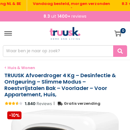
L & BE
Vandaag besteld, morgen verzonden
8.3 ★ ui
•
8.3
uit
1400+
reviews
0
< Huis & Wonen
TRUUSK Afvoerdroger 4 Kg – Desinfectie &
Ontgeuring – Slimme Modus –
Roestvrijstalen Bak – Voorlader – Voor
Appartement, Huis,
|
Gratis verzending
-10%