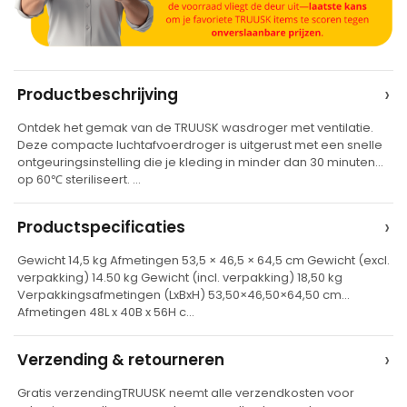
A
›
Productbeschrijving
l
Ontdek het gemak van de TRUUSK wasdroger met ventilatie.
t
Deze compacte luchtafvoerdroger is uitgerust met een snelle
e
ontgeuringsinstelling die je kleding in minder dan 30 minuten
op 60℃ steriliseert. …
r
n
›
Productspecificaties
a
t
Gewicht 14,5 kg Afmetingen 53,5 × 46,5 × 64,5 cm Gewicht (excl.
verpakking) 14.50 kg Gewicht (incl. verpakking) 18,50 kg
i
Verpakkingsafmetingen (LxBxH) 53,50×46,50×64,50 cm
v
Afmetingen 48L x 40B x 56H c…
e
›
Verzending & retourneren
:
Gratis verzendingTRUUSK neemt alle verzendkosten voor