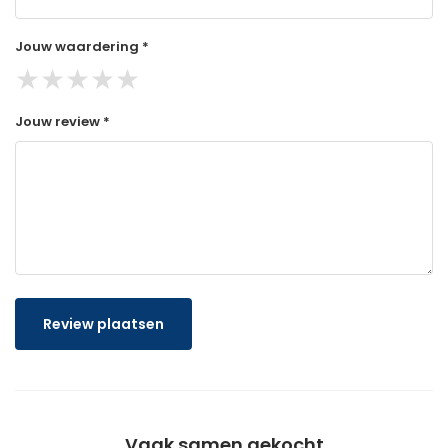
Jouw waardering *
★
★
★
★
★
Jouw review *
Review plaatsen
Vaak samen gekocht