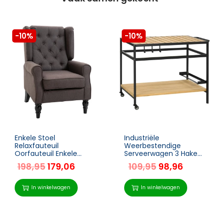
-10%
-10%
Enkele Stoel
Industriële
Relaxfauteuil
Weerbestendige
Oorfauteuil Enkele
Serveerwagen 3 Haken
Stoel Accentstoel Met
1 Plank 107cm X 65cm
198,95
179,06
109,95
98,96
Getufte Houten Poten
X 80cm Zwart +
Polyester Bruin 74 X 86
Naturel
X 102 Cm
In winkelwagen
In winkelwagen