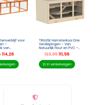
tenverblijf voor
TRUUSK Hamsterkooi Drie
Puppy
ren –
Verdiepingen – Van
Kinde
ok van
Natuurlijk Hout en PVC –
Huisd
 – Natuurlijke
Met Trappen – Voor
Honde
5
114,26
123,95
111,56
16
g – Afmetingen
Muizen en Kleine
Vorm 
8cm
Knaagdieren – 115 x 57 x
79 X 
nkelwagen
In winkelwagen
I