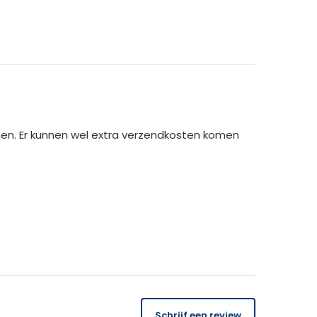
00 cm
cm
men. Er kunnen wel extra verzendkosten komen
g!
14 dagen
gratis
te retourneren.
Schrijf een review