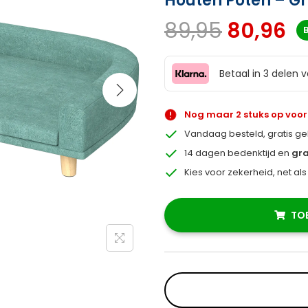
Houten Poten – G
89,95
80,96
Betaal in 3 delen 
Nog maar 2 stuks op voo
Vandaag besteld, gratis g
14 dagen bedenktijd en
gra
Kies voor zekerheid, net al
TO