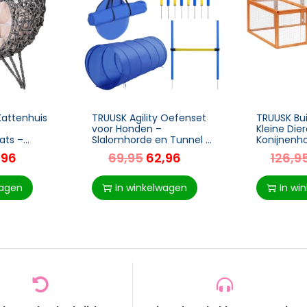
Kattenhuis
TRUUSK Agility Oefenset
TRUUSK Bui
voor Honden –
Kleine Die
ats –
Slalomhorde en Tunnel –
Konijnenh
Verhoogde
PE+Polyester – Blauw en
Dennenhout
,96
69,95
62,96
126,9
grijs – Ø52
Geel – Hondensport
uitstralin
Trainingsveld
181x100x4
wagen
In winkelwagen
In wi