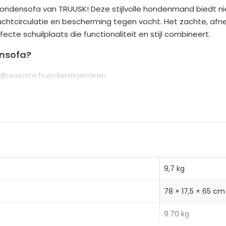
ondensofa van TRUUSK! Deze stijlvolle hondenmand biedt nie
r
uchtcirculatie en bescherming tegen vocht. Het zachte, afn
n
cte schuilplaats die functionaliteit en stijl combineert.
a
t
nsofa?
i
jlbewuste huisdiereigenaren
v
comfort voor je huisdier
e
sen voor eenvoudige reiniging
:
orgen voor stabiliteit en duurzaamheid
ut
9,7 kg
78 × 17,5 × 65 cm
9.70 kg