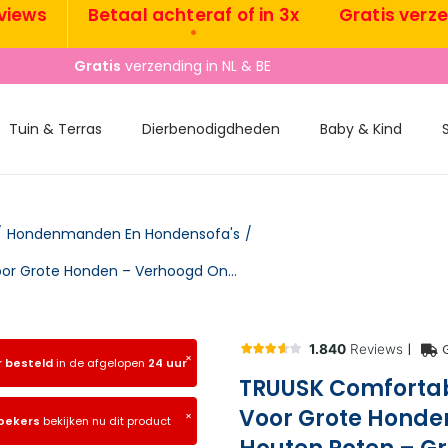
s
Betaal achteraf of in 3x
Gratis verzendin
•
•
Gratis
verzending in NL & BE
Tuin & Terras
Dierbenodigdheden
Baby & Kind
/
Hondenmanden En Hondensofa's
/
TRUUSK Comfortabele Hondensofa Met Kussen – Voor Grote Honden – Verhoogd Ontwerp Met Houten Poten – Groen 98x67x25cm
|
×
r besteld
in de afgelopen
24 uur
TRUUSK Comfortab
Voor Grote Honde
×
oekers
bekijken nu dit product