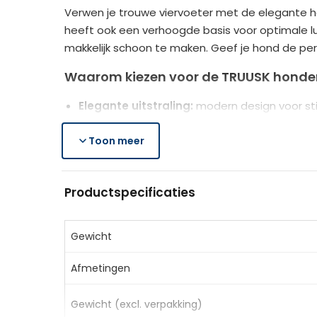
Verwen je trouwe viervoeter met de elegante h
heeft ook een verhoogde basis voor optimale l
makkelijk schoon te maken. Geef je hond de perfe
Waarom kiezen voor de TRUUSK honde
Elegante uitstraling:
modern design voor sti
Comfortabel:
gevoerd kussen biedt hoogste 
Makkelijk schoon te maken:
Toon meer
afneembaar kus
Stevige constructie:
poten van grenenhout z
Productspecificaties
Productspecificaties
Kleur:
Groen
Materiaal:
Polyester, MDF, schuim, grenenho
Gewicht
Totale afmetingen:
98L x 67B x 25H cm
Afmetingen
Afmetingen zitplaats:
86L x 59B x 14H cm
Afmetingen rugleuning:
7B x 15,5H cm
Gewicht (excl. verpakking)
Afmetingen armleuning:
7B x 15,5H cm