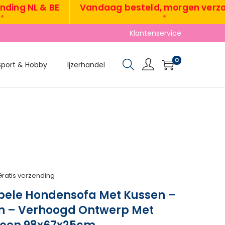
g NL & BE
Vandaag besteld, morgen verzonde
•
Klantenservice
0
Sport & Hobby
Ijzerhandel
Gratis verzending
ele Hondensofa Met Kussen –
n – Verhoogd Ontwerp Met