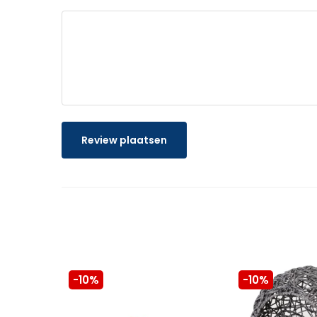
Review plaatsen
-10%
-10%