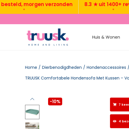
eld, morgen verzonden
8.3 ★ uit 1400+ review
•
•
Huis & Wonen
Home
/
Dierbenodigdheden
/
Hondenaccessoires
-10%
7 kee
4 bez