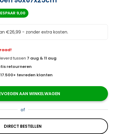
roen 98x67x25cm
BESPAAR
9,00
van €26,99 - zonder extra kosten.
rraad!
eleverd tussen
7 aug & 11 aug
tis retourneren
s
17.500+ tevreden klanten
EVOEGEN AAN WINKELWAGEN
of
DIRECT BESTELLEN