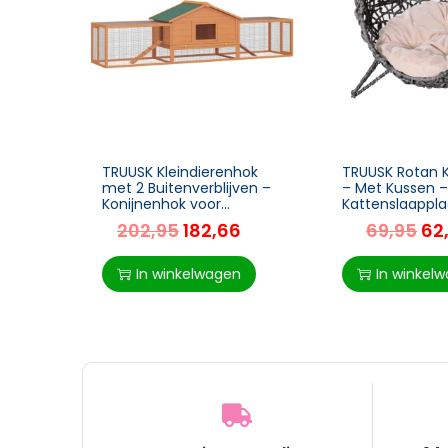
TRUUSK Kleindierenhok
TRUUSK Rotan 
met 2 Buitenverblijven –
– Met Kussen –
Konijnenhok voor
Kattenslaappla
Kleindieren – Ruime Kooi
Kattengrot – 
202,95
182,66
69,95
62
– Voor Konijnen en Kleine
Voeten – Zilver
Dieren – Grijs
x 58 cm
In winkelwagen
In winkel