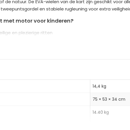
rk of de natuur. De EVA-wielen van de kart zijn geschikt voor 
n
en tweepuntsgordel en stabiele rugleuning voor extra veiligheid
a
t
rt met motor voor kinderen?
i
ilige en plezierige ritten
v
biele rugleuning en EVA-wielen voor verbeterde tractie
e
hteruitrijfunctie voor een authentieke ervaring
:
14,4 kg
75 × 53 × 34 cm
lier
14.40 kg
16.50 kg