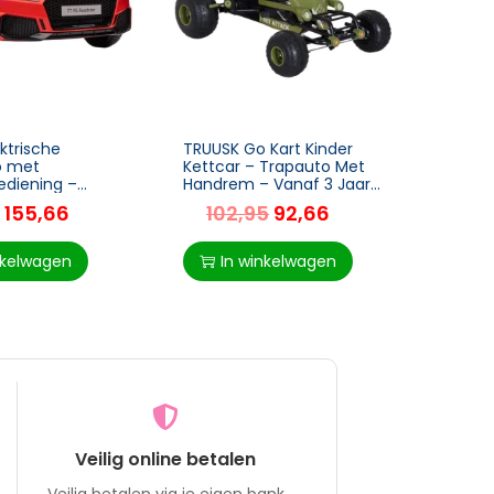
ktrische
TRUUSK Go Kart Kinder
TRUUS
o met
Kettcar – Trapauto Met
voor 
ediening –
Handrem – Vanaf 3 Jaar
Raam 
r – Geschikt
– Groen – 99 x 65 x 56
Bloem
155,66
102,95
92,66
30
aar – Rood – 102
cm
jaar 
 cm
Nature
nkelwagen
In winkelwagen
I
Veilig online betalen