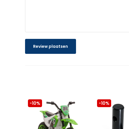
Review plaatsen
-10%
-10%