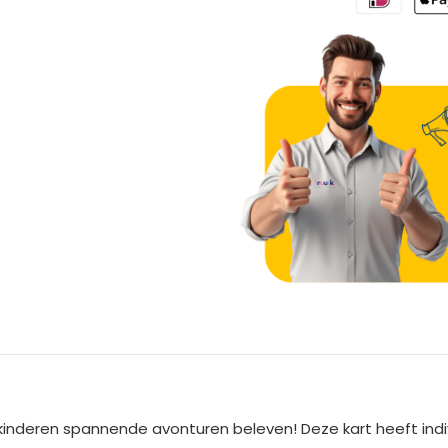
A
l
t
e
kinderen spannende avonturen beleven! Deze kart heeft indi
r