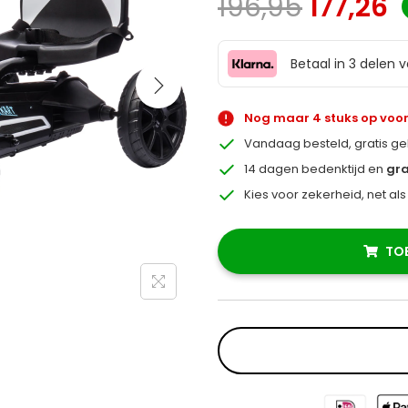
196,95
177,26
Betaal in 3 delen 
Nog maar 4 stuks op voo
Vandaag besteld, gratis g
14 dagen bedenktijd en
gra
Kies voor zekerheid, net al
TO