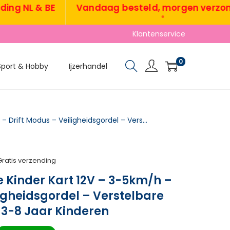
 NL & BE
Vandaag besteld, morgen verzonden
•
Klantenservice
0
Sport & Hobby
Ijzerhandel
TRUUSK Elektrische Kinder Kart 12V – 3-5km/h – Drift Modus – Veiligheidsgordel – Verstelbare Stuur – Wit – Voor 3-8 Jaar Kinderen
Gratis verzending
e Kinder Kart 12V – 3-5km/h –
ligheidsgordel – Verstelbare
r 3-8 Jaar Kinderen