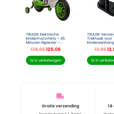
TRUUSK Elektrische
TRUUSK Verva
Kindermotorfiets – 45
Trekhaak voor
Minuten Rijplezier –
Kinderaanhang
Inclusief Zijwieltjes –
Gemaakt van
138,95
125,06
13,95
12
Vanaf 3 Jaar – Groen en
Koolstofstaal –
Wit – 106,5 x 51,5
Duurzaam en
Betrouwbaar –
In winkelwagen
In winkel
te
Gratis verzending
14