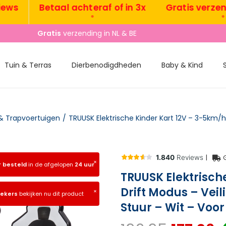
Betaal achteraf of in 3x
Gratis verzending
•
•
Gratis
verzending in NL & BE
Tuin & Terras
Dierbenodigdheden
Baby & Kind
& Trapvoertuigen
/
|
×
r besteld
in de afgelopen
24 uur
TRUUSK Elektrisch
Drift Modus – Vei
×
oekers
bekijken nu dit product
Stuur – Wit – Voo