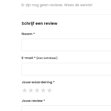
aangeschafte product terug naar de koper.
Er zijn nog geen reviews. Wees de eerste!
14 dagen retourtermijn
Gratis retourneren voor Nederland & België
Schrijf een review
Binnen 14 dagen een terugbetaling na ontva
De terugbetaling wordt gedaan via de beta
Naam *
Lees hier meer..
E-mail *
(niet zichtbaar)
Jouw waardering *
★
★
★
★
★
Jouw review *