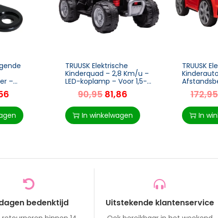
ngende
TRUUSK Elektrische
TRUUSK Ele
Kinderquad – 2,8 Km/u –
Kinderaut
er –
LED-koplamp – Voor 1,5-3
Afstandsb
Jaar – Zwart – 65,5 x 38,5
MP3-spele
,56
90,95
81,86
172,95
 Zwart –
x 43,5 cm
voor 3-6 j
x 60 x 44
 Eenvoudig
wagen
In winkelwagen
In wi
 dagen bedenktijd
Uitstekende klantenservice