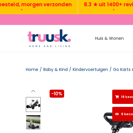
ld, morgen verzonden
8.3 ★ uit 1400+ reviews
•
•
Huis & Wonen
Home
/
Baby & Kind
/
Kindervoertuigen
/
Go Karts 
-10%
18 kee
8 bez