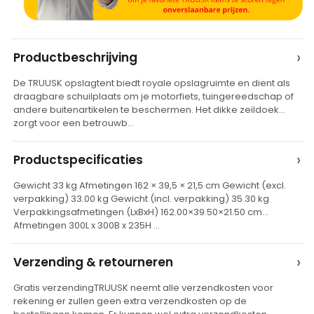
A
›
Productbeschrijving
l
De TRUUSK opslagtent biedt royale opslagruimte en dient als
t
draagbare schuilplaats om je motorfiets, tuingereedschap of
e
andere buitenartikelen te beschermen. Het dikke zeildoek
zorgt voor een betrouwb…
r
n
›
Productspecificaties
a
t
Gewicht 33 kg Afmetingen 162 × 39,5 × 21,5 cm Gewicht (excl.
verpakking) 33.00 kg Gewicht (incl. verpakking) 35.30 kg
i
Verpakkingsafmetingen (LxBxH) 162.00×39.50×21.50 cm
v
Afmetingen 300L x 300B x 235H …
e
›
Verzending & retourneren
:
Gratis verzendingTRUUSK neemt alle verzendkosten voor
rekening er zullen geen extra verzendkosten op de