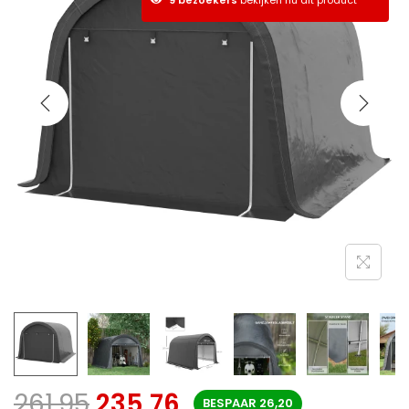
261,95
235,76
BESPAAR
26,20