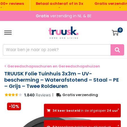
Gratis verzending NL
 reviews
Betaal achteraf of in 3x
•
•
Gratis
verzending in NL & BE
0
< Gereedschapsschuren en Gereedschapshuizen
TRUUSK Folie Tuinhuis 3x3m – UV-
bescherming – Waterafstotend – Staal – PE
– Grijs – Twee Roldeuren
|
Gratis verzending
-10%
×
34 keer besteld
in de afgelopen
24 uur
×
9 bezoekers
bekijken nu dit product