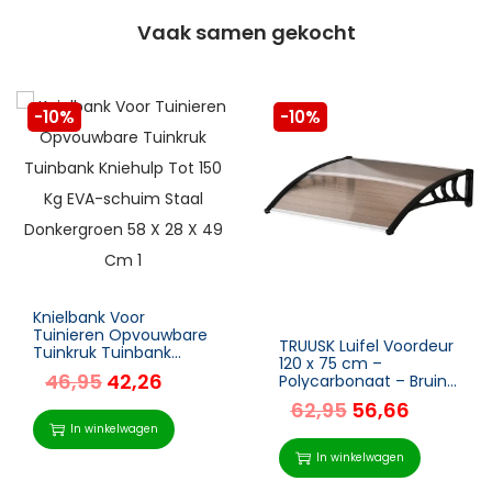
Vaak samen gekocht
-10%
-10%
Knielbank Voor
Tuinieren Opvouwbare
TRUUSK Luifel Voordeur
Tuinkruk Tuinbank
120 x 75 cm –
Kniehulp Tot 150 Kg
46,95
42,26
Polycarbonaat – Bruin
EVA-schuim Staal
– Weerbestendig –
Donkergroen 58 X 28 X
62,95
56,66
Eenvoudig te
49 Cm
In winkelwagen
monteren
In winkelwagen