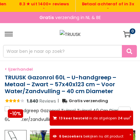
G
8.3 ★ uit 1400+ reviews
Betaal achteraf of in 3x
•
•
Gratis
verzending in NL & BE
0
< Ijzerhandel
TRUUSK Gazonrol 60L – U-handgreep –
Metaal – Zwart – 57x40x123 cm – Voor
Water/Zandvulling – 40 cm Diameter
|
Gratis verzending
-10%
×
13 keer besteld
in de afgelopen
24 uur
×
6 bezoekers
bekijken nu dit product