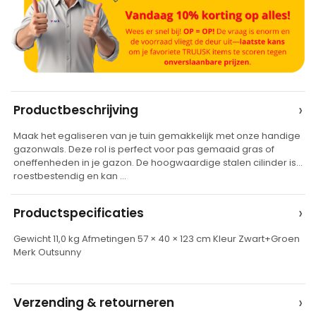
A
›
Productbeschrijving
l
Maak het egaliseren van je tuin gemakkelijk met onze handige
t
gazonwals. Deze rol is perfect voor pas gemaaid gras of
e
oneffenheden in je gazon. De hoogwaardige stalen cilinder is
roestbestendig en kan …
r
n
›
Productspecificaties
a
t
Gewicht 11,0 kg Afmetingen 57 × 40 × 123 cm Kleur Zwart+Groen
Merk Outsunny
i
v
e
›
Verzending & retourneren